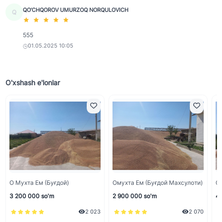
QO‘CHQOROV UMURZOQ NORQULOVICH
Q
555
01.05.2025 10:05
O'xshash e'lonlar
О Мухта Ем (буғдой)
Омухта Ем (буғдой Махсулоти)
Ом
3 200 000 so'm
2 900 000 so'm
4 
2 023
2 070