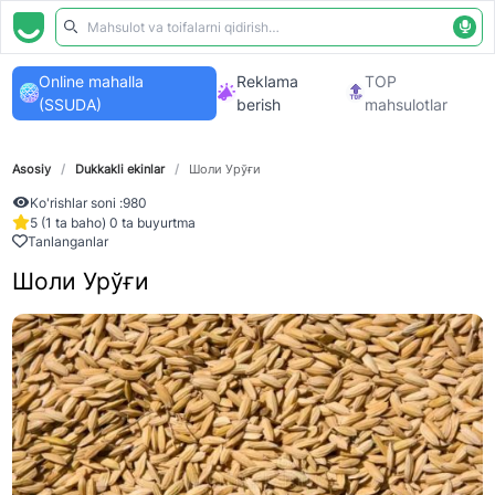
Online mahalla
Reklama
TOP
(SSUDA)
berish
mahsulotlar
Asosiy
/
Dukkakli ekinlar
/
Шоли Урўғи
Ko'rishlar soni :
980
5 (1 ta baho) 0 ta buyurtma
Tanlanganlar
Шоли Урўғи