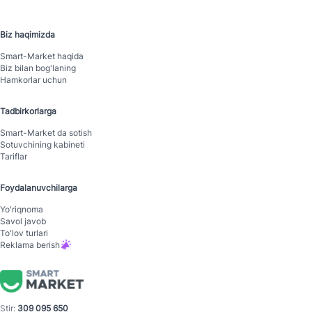
Biz haqimizda
Smart-Mаrket haqida
Biz bilan bog'laning
Hamkorlar uchun
Tadbirkorlarga
Smart-Mаrket da sotish
Sotuvchining kabineti
Tariflar
Foydalanuvchilarga
Yo'riqnoma
Savol javob
To'lov turlari
Reklama berish
Stir:
309 095 650