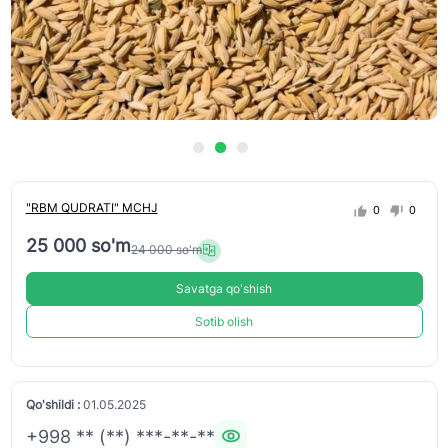
"RBM QUDRATI" MCHJ
0
0
25 000 so'm
24 000 so'm
Savatga qo'shish
Sotib olish
Qo'shildi :
01.05.2025
+998 ** (**) ***-**-**