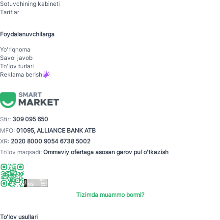
Sotuvchining kabineti
Tariflar
Foydalanuvchilarga
Yo'riqnoma
Savol javob
To'lov turlari
Reklama berish
Stir:
309 095 650
MFO:
01095, ALLIANCE BANK ATB
XR:
2020 8000 9054 6738 5002
To‘lov maqsadi:
Ommaviy ofertaga asosan garov pul o'tkazish
Tizimda muammo bormi?
To'lov usullari