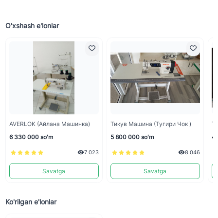
O'xshash e'lonlar
AVERLOK (Айлана Машинка)
Тикув Машина (тугири Чок )
Ти
6 330 000 so'm
5 800 000 so'm
4 
7 023
8 046
Savatga
Savatga
Ko'rilgan e'lonlar