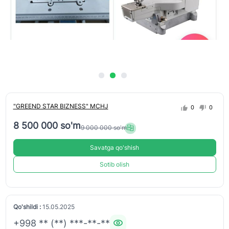
"GREEND STAR BIZNESS" MCHJ
0
0
8 500 000 so'm
9 000 000 so'm
Savatga qo'shish
Sotib olish
Qo'shildi :
15.05.2025
+998 ** (**) ***-**-**