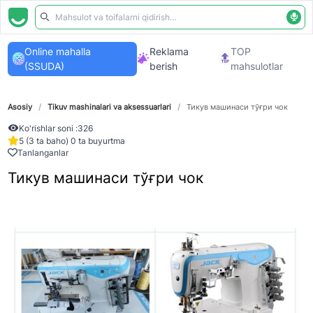
Online mahalla
Reklama
TOP
(SSUDA)
berish
mahsulotlar
Asosiy
/
Tikuv mashinalari va aksessuarlari
/
Тикув машинаси тўғри чок
Ko'rishlar soni :
326
5 (3 ta baho) 0 ta buyurtma
Tanlanganlar
Тикув машинаси тўғри чок