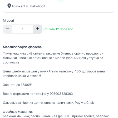
Toshkent v., Bekobod t.
Miqdori
Sotuvda 12 dona bor
Mahsulot haqida qisqacha:
Тикув машинкасиВ связи с закрытие бизнеса срочно продаются
машинки швейные почти новые в масле (полный цех) уступка за
срочность
Цена швейных машин уточняйте по телефону. 100 долларов цена
кроёного ножа и стола!!!
Звонить до 18:00!!!
Вся информация по телефону 998903528363
Самовывоз Чирчик центр, оплата наличными, PayMe/Click
швейные машинки:
беечная машина; распошивальная (решма); прямострочка; оверлок;