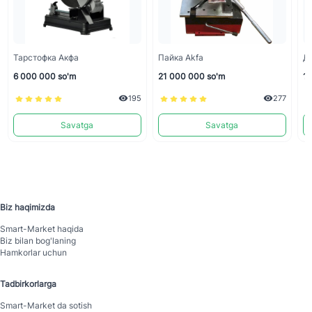
Тарстофка Акфа
Пайка Akfa
Д
6 000 000 so'm
21 000 000 so'm
1 
195
277
Savatga
Savatga
Biz haqimizda
Smart-Mаrket haqida
Biz bilan bog'laning
Hamkorlar uchun
Tadbirkorlarga
Smart-Mаrket da sotish