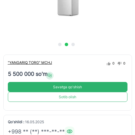
"YANGARIQ TORG" MCHJ
0
0
5 500 000 so'm
Savatga qo'shish
Sotib olish
Qo'shildi :
16.05.2025
+998 ** (**) ***-**-**