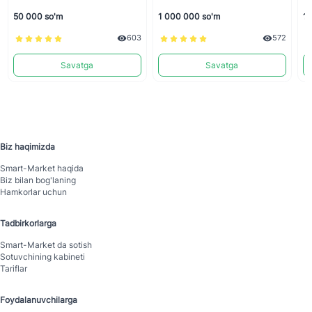
50 000 so'm
1 000 000 so'm
19
603
572
Savatga
Savatga
Biz haqimizda
Smart-Mаrket haqida
Biz bilan bog'laning
Hamkorlar uchun
Tadbirkorlarga
Smart-Mаrket da sotish
Sotuvchining kabineti
Tariflar
Foydalanuvchilarga