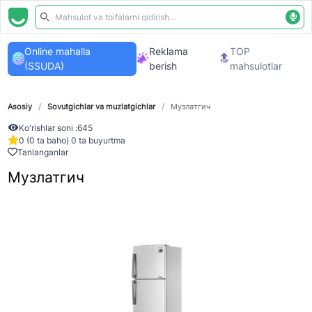
Online mahalla
Reklama
TOP
(SSUDA)
berish
mahsulotlar
Asosiy
/
Sovutgichlar va muzlatgichlar
/
Музлатгич
Ko'rishlar soni :
645
0 (0 ta baho) 0 ta buyurtma
Tanlanganlar
Музлатгич