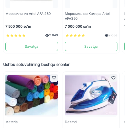
Морозильник Artel AFA 480
Морозильная Камера Artel
М
AFA390
A
7 500 000 so'm
7 000 000 so'm
12
2 049
9 658
Savatga
Savatga
Ushbu sotuvchining boshqa e'lonlari
Material
Dazmol
С