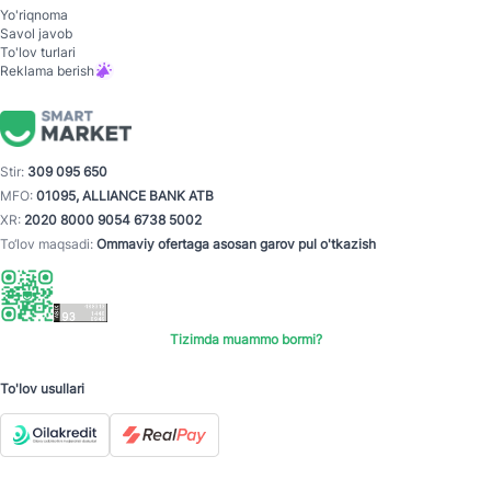
Yo'riqnoma
Savol javob
To'lov turlari
Reklama berish
Stir:
309 095 650
MFO:
01095, ALLIANCE BANK ATB
XR:
2020 8000 9054 6738 5002
To‘lov maqsadi:
Ommaviy ofertaga asosan garov pul o'tkazish
Tizimda muammo bormi?
To'lov usullari