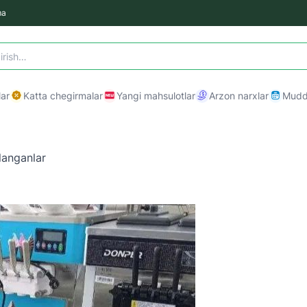
ma
ar
Katta chegirmalar
Yangi mahsulotlar
Arzon narxlar
Mudda
langanlar