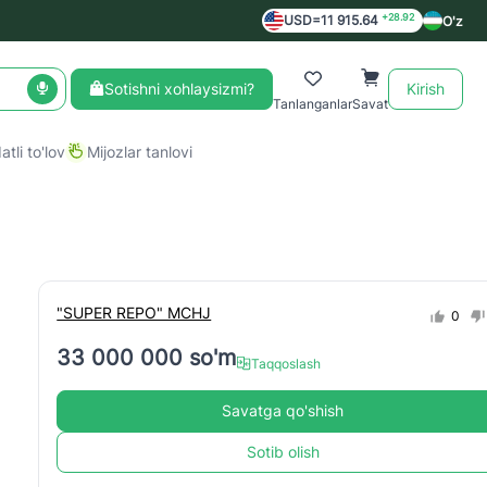
+28.92
USD=11 915.64
O'z
Sotishni xohlaysizmi?
Kirish
Tanlanganlar
Savat
tli to'lov
Mijozlar tanlovi
"SUPER REPO" MCHJ
0
33 000 000 so'm
Taqqoslash
Savatga qo'shish
Sotib olish