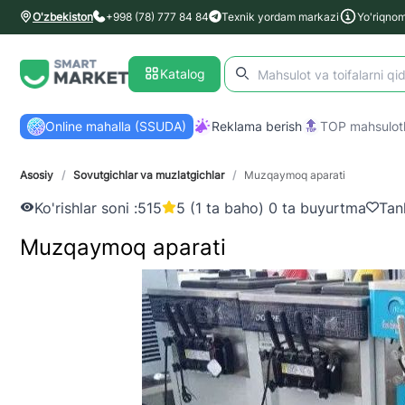
O'zbekiston
+998 (78) 777 84 84
Texnik yordam markazi
Yo'riqno
Katalog
Online mahalla (SSUDA)
Reklama berish
TOP mahsulotl
Asosiy
/
Sovutgichlar va muzlatgichlar
/
Muzqaymoq aparati
Ko'rishlar soni :
515
5 (1 ta baho) 0 ta buyurtma
Tan
Muzqaymoq aparati