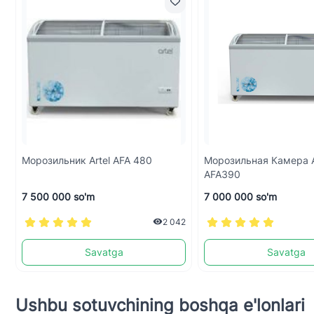
Морозильник Artel AFA 480
Морозильная Камера A
AFA390
7 500 000 so'm
7 000 000 so'm
2 042
Savatga
Savatga
Ushbu sotuvchining boshqa e'lonlari