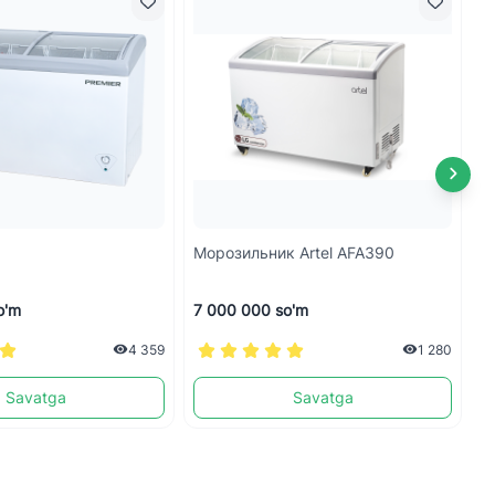
Морозильник Artel AFA390
Ve
o'm
7 000 000 so'm
6
4 359
1 280
Savatga
Savatga