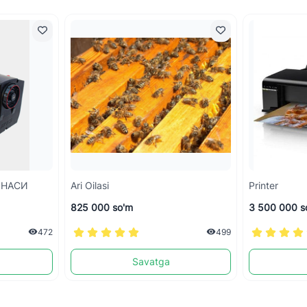
ИНАСИ
Ari Oilasi
Printer
825 000 so'm
3 500 000 s
472
499
Savatga