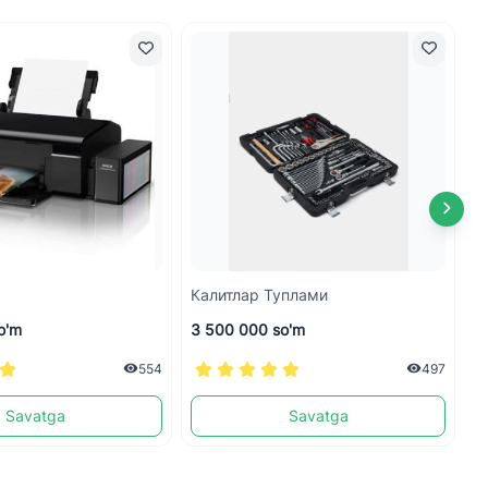
Калитлар Туплами
Д
o'm
3 500 000 so'm
3
554
497
Savatga
Savatga