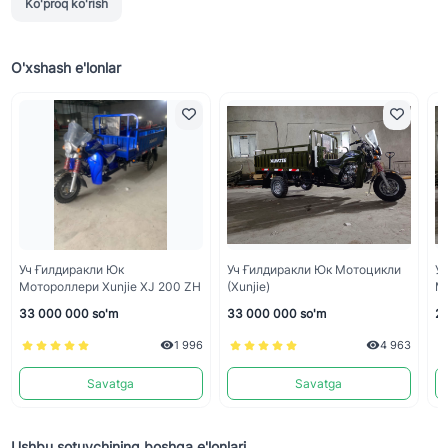
Ko'proq ko'rish
O'xshash e'lonlar
Уч Ғилдиракли Юк
Уч Ғилдиракли Юк Мотоцикли
Уч
Мотороллери Xunjie XJ 200 ZH
(xunjie)
Мо
H
33 000 000 so'm
33 000 000 so'm
26
1 996
4 963
Savatga
Savatga
Ushbu sotuvchining boshqa e'lonlari