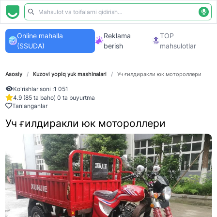
Online mahalla
Reklama
TOP
(SSUDA)
berish
mahsulotlar
Asosiy
/
Kuzovi yopiq yuk mashinalari
/
Уч ғилдиракли юк мотороллери
Ko'rishlar soni :
1 051
4.9 (85 ta baho) 0 ta buyurtma
Tanlanganlar
Уч ғилдиракли юк мотороллери