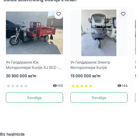
Уч Гилдиракли Юк
Уч Гилдиракли Электр
Уч
Мотороллери Xunjie XJ 50Z-
Мотороллери Xunjie
HR
20 500 000 so'm
15 000 000 so'm
50
156
144
Savatga
Savatga
Biz haqimizda