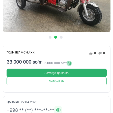
"XUNJIE" MCHJ XK
0
0
33 000 000 so'm
35 000 000 so'm
Savatga qo'shish
Sotib olish
Qo'shildi :
22.04.2026
+998 ** (**) ***-**-**