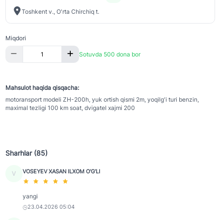
Toshkent v., O'rta Chirchiq t.
Miqdori
Sotuvda 500 dona bor
Mahsulot haqida qisqacha:
motoransport modeli ZH-200h, yuk ortish qismi 2m, yoqilg'i turi benzin,
maximal tezligi 100 km soat, dvigatel xajmi 200
Sharhlar (85)
VOSEYEV XASAN ILXOM O‘G‘LI
V
yangi
23.04.2026 05:04