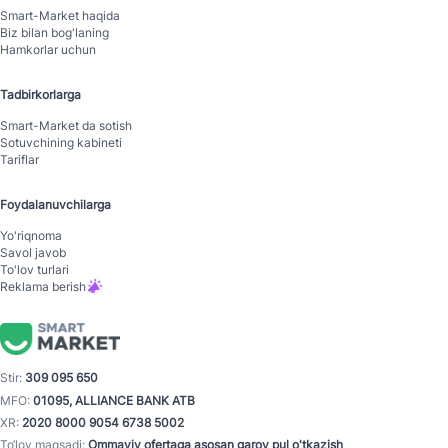
Smart-Mаrket haqida
Biz bilan bog'laning
Hamkorlar uchun
Tadbirkorlarga
Smart-Mаrket da sotish
Sotuvchining kabineti
Tariflar
Foydalanuvchilarga
Yo'riqnoma
Savol javob
To'lov turlari
Reklama berish
Stir:
309 095 650
MFO:
01095, ALLIANCE BANK ATB
XR:
2020 8000 9054 6738 5002
To‘lov maqsadi:
Ommaviy ofertaga asosan garov pul o'tkazish