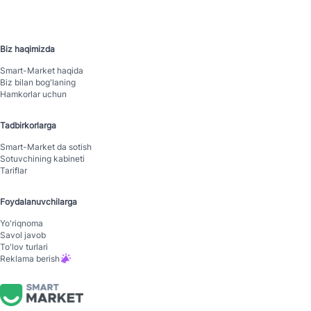
Biz haqimizda
Smart-Mаrket haqida
Biz bilan bog'laning
Hamkorlar uchun
Tadbirkorlarga
Smart-Mаrket da sotish
Sotuvchining kabineti
Tariflar
Foydalanuvchilarga
Yo'riqnoma
Savol javob
To'lov turlari
Reklama berish