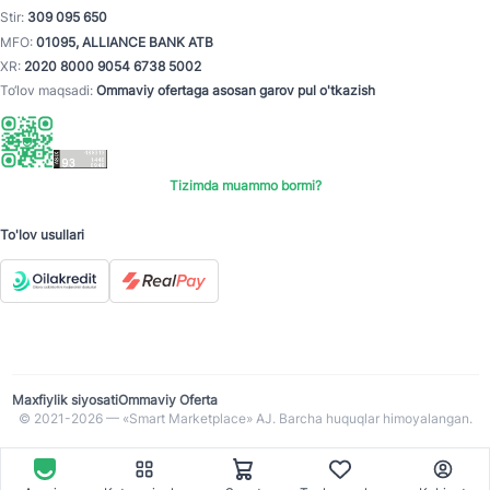
Stir:
309 095 650
MFO:
01095, ALLIANCE BANK ATB
XR:
2020 8000 9054 6738 5002
To‘lov maqsadi:
Ommaviy ofertaga asosan garov pul o'tkazish
Tizimda muammo bormi?
To'lov usullari
Maxfiylik siyosati
Ommaviy Oferta
© 2021-2026 — «Smart Marketplace» AJ. Barcha huquqlar himoyalangan.