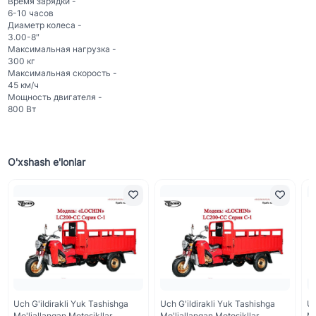
Время зарядки -
6-10 часов
Диаметр колеса -
3.00-8″
Максимальная нагрузка -
300 кг
Максимальная скорость -
45 км/ч
Мощность двигателя -
800 Вт
O'xshash e'lonlar
Uch G'ildirakli Yuk Tashishga
Uch G'ildirakli Yuk Tashishga
Uc
Mo'ljallangan Motosikllar
Mo'ljallangan Motosikllar
Mo