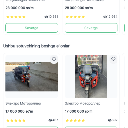
23 000 000 so'm
28 000 000 so'm
25
10 361
12 964
Savatga
Savatga
Ushbu sotuvchining boshqa e'lonlari
Электро Мотороллер
Электро Мотороллер
М
17 000 000 so'm
17 000 000 so'm
7 
467
697