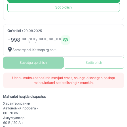
Sotib olish
Qo'shildi :
20.08.2025
+998 ** (**) ***-**-**
Samarqand, Kattaqo'rg'on t.
Savatga qo'shish
Sotib olish
Ushbu mahsulot hozirda mavjud emas, shunga o'xshagan boshqa
mahsulotlarni sotib olishingiz mumkin.
Mahsulot haqida qisqacha:
Характеристики
Автономия пробега -
60-70 км
Аккумулятор -
60 В / 20 Ач