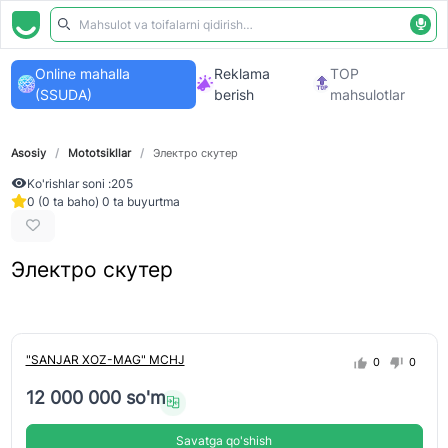
Online mahalla
Reklama
TOP
(SSUDA)
berish
mahsulotlar
Asosiy
/
Mototsikllar
/
Электро скутер
Ko'rishlar soni :
205
0 (0 ta baho) 0 ta buyurtma
Электро скутер
"SANJAR XOZ-MAG" MCHJ
0
0
12 000 000 so'm
Savatga qo'shish