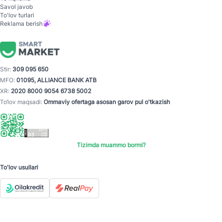
Savol javob
To'lov turlari
Reklama berish
Stir:
309 095 650
MFO:
01095, ALLIANCE BANK ATB
XR:
2020 8000 9054 6738 5002
To‘lov maqsadi:
Ommaviy ofertaga asosan garov pul o'tkazish
Tizimda muammo bormi?
To'lov usullari