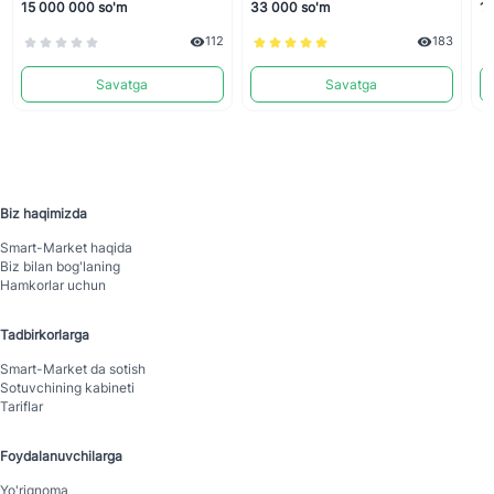
15 000 000 so'm
33 000 so'm
1 
112
183
Savatga
Savatga
Biz haqimizda
Smart-Mаrket haqida
Biz bilan bog'laning
Hamkorlar uchun
Tadbirkorlarga
Smart-Mаrket da sotish
Sotuvchining kabineti
Tariflar
Foydalanuvchilarga
Yo'riqnoma