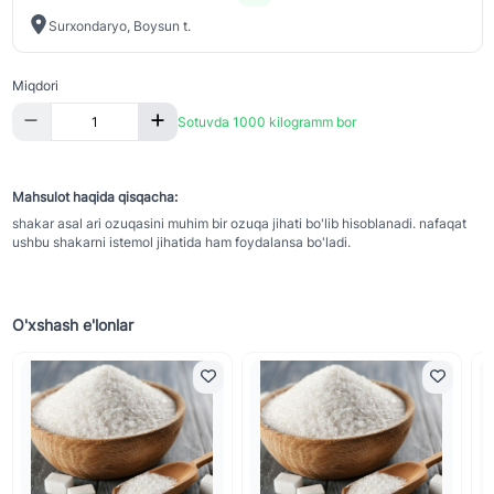
Surxondaryo, Boysun t.
Miqdori
Sotuvda 1000 kilogramm bor
Mahsulot haqida qisqacha:
shakar asal ari ozuqasini muhim bir ozuqa jihati bo'lib hisoblanadi. nafaqat
ushbu shakarni istemol jihatida ham foydalansa bo'ladi.
O'xshash e'lonlar