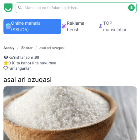
Online mahalla
Reklama
TOP
(SSUDA)
berish
mahsulotlar
Asosiy
/
Shakar
/
asal ari ozuqasi
Ko'rishlar soni :
99
0 (0 ta baho) 0 ta buyurtma
Tanlanganlar
asal ari ozuqasi