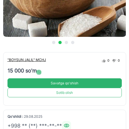
"BOYSUN JALIL" MCHJ
0
0
15 000 so'm
Savatga qo'shish
Sotib olish
Qo'shildi :
29.08.2025
+998 ** (**) ***-**-**