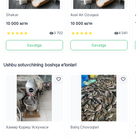
Shakar
Asal Ari Ozuqasi
As
10 000 so'm
10 000 so'm
10
3 702
4 041
Savatga
Savatga
Ushbu sotuvchining boshqa e'lonlari
Хамир Қориш Ускунаси
Baliq Chovoqlari
Т
Un