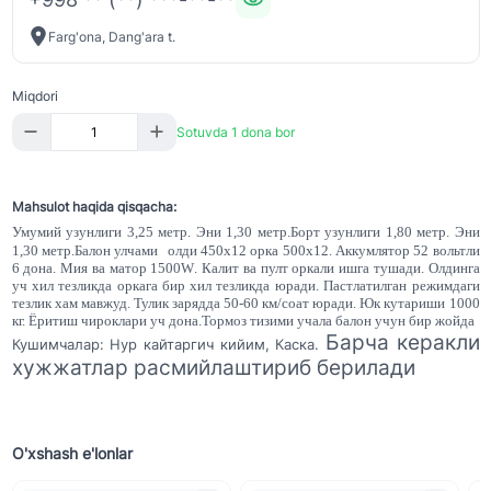
Farg'ona, Dang'ara t.
Miqdori
Sotuvda 1 dona bor
Mahsulot haqida qisqacha:
Умумий узунлиги 3,25 метр. Эни 1,30 метр.Борт узунлиги 1,80 метр. Эни
1,30 метр.Балон улчами
олди 450х12 орка 500х12. Аккумлятор 52 вольтли
6 дона. Мия ва матор 1500
W
. Калит ва пулт оркали ишга тушади. Олдинга
уч хил тезликда оркага бир хил тезликда юради. Пастлатилган режимдаги
тезлик хам мавжуд. Тулик зарядда 50-60 км/соат юради. Юк кутариши 1000
кг. Ёритиш чироклари уч дона.Тормоз тизими учала балон учун бир жойда
Барча керакли
Кушимчалар: Нур кайтаргич кийим, Каска.
хужжатлар расмийлаштириб берилади
O'xshash e'lonlar