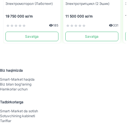
Электромоторол (Лаботент)
Электротритцикл (2 Эшик)
Эл
19 750 000 so'm
11 500 000 so'm
10
185
331
Savatga
Savatga
Biz haqimizda
Smart-Mаrket haqida
Biz bilan bog'laning
Hamkorlar uchun
Tadbirkorlarga
Smart-Mаrket da sotish
Sotuvchining kabineti
Tariflar