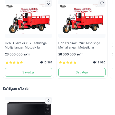
Uch G'ildirakli Yuk Tashishga
Uch G'ildirakli Yuk Tashishga
Uc
Mo'ljallangan Motosikllar
Mo'ljallangan Motosikllar
Mo
23 000 000 so'm
28 000 000 so'm
25
10 381
12 985
Savatga
Savatga
Ko'rilgan e'lonlar