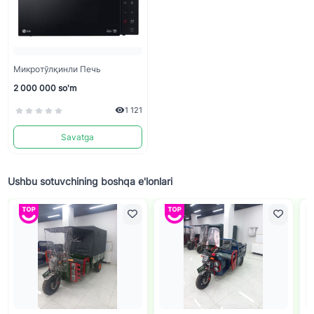
Микротўлқинли Печь
2 000 000 so'm
1 121
Savatga
Ushbu sotuvchining boshqa e'lonlari