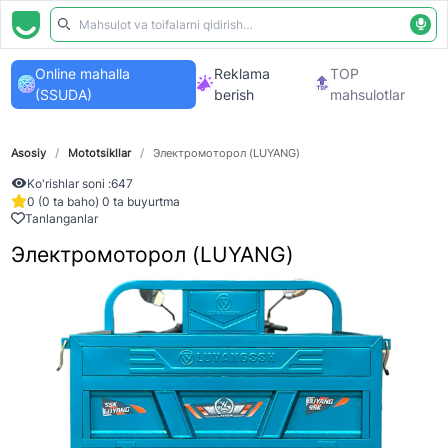
Online mahalla
Reklama
TOP
(SSUDA)
berish
mahsulotlar
Asosiy
/
Mototsikllar
/
Электромоторол (LUYANG)
Ko'rishlar soni :
647
0 (0 ta baho) 0 ta buyurtma
Tanlanganlar
Электромоторол (LUYANG)