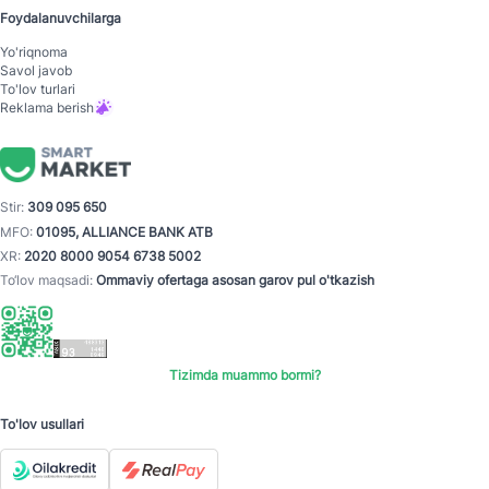
Foydalanuvchilarga
Yo'riqnoma
Savol javob
To'lov turlari
Reklama berish
Stir:
309 095 650
MFO:
01095, ALLIANCE BANK ATB
XR:
2020 8000 9054 6738 5002
To‘lov maqsadi:
Ommaviy ofertaga asosan garov pul o'tkazish
Tizimda muammo bormi?
To'lov usullari