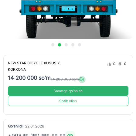
NEW STAR BICYCLE XUSUSIY
0
0
KORXONA
14 200 000 so'm
14 200 000 so'm
Savatga qo'shish
Sotib olish
Qo'shildi :
22.01.2026
+998 ** (**) ***-**-**