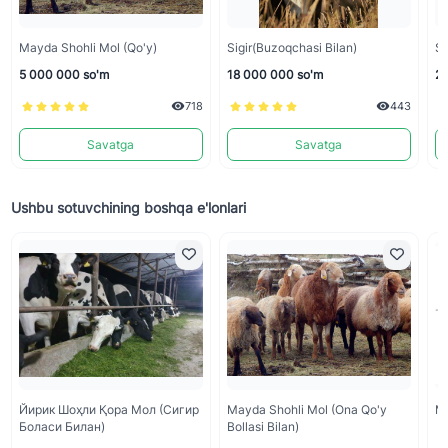
Mayda Shohli Mol (qo'y)
Sigir(buzoqchasi Bilan)
Si
5 000 000 so'm
18 000 000 so'm
25
718
443
Savatga
Savatga
Ushbu sotuvchining boshqa e'lonlari
Йирик Шоҳли Қора Мол (сигир
Mayda Shohli Mol (ona Qo'y
Ma
Боласи Билан)
Bollasi Bilan)