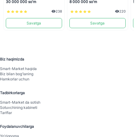
30 000 000 so'm
8 000 000 so'm
5 
238
220
Savatga
Savatga
Biz haqimizda
Smart-Mаrket haqida
Biz bilan bog'laning
Hamkorlar uchun
Tadbirkorlarga
Smart-Mаrket da sotish
Sotuvchining kabineti
Tariflar
Foydalanuvchilarga
Yo'riqnoma