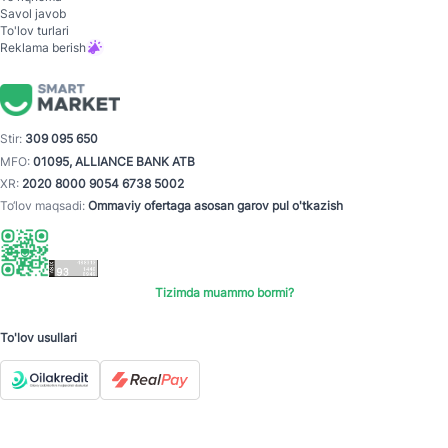
Savol javob
To'lov turlari
Reklama berish
Stir:
309 095 650
MFO:
01095, ALLIANCE BANK ATB
XR:
2020 8000 9054 6738 5002
To‘lov maqsadi:
Ommaviy ofertaga asosan garov pul o'tkazish
Tizimda muammo bormi?
To'lov usullari