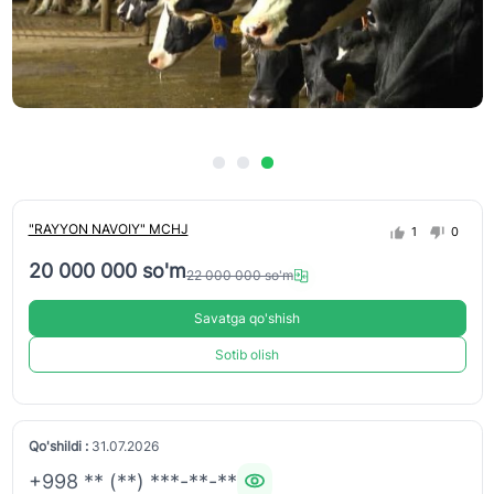
"RAYYON NAVOIY" MCHJ
1
0
20 000 000 so'm
22 000 000 so'm
Savatga qo'shish
Sotib olish
Qo'shildi :
31.07.2026
+998 ** (**) ***-**-**