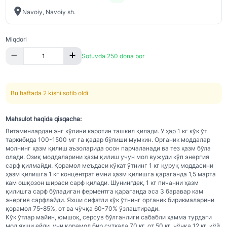
Navoiy, Navoiy sh.
Miqdori
Sotuvda 250 dona bor
Bu haftada 2 kishi sotib oldi
Mahsulot haqida qisqacha:
Витаминлардан энг кўпини каротин ташкил қилади. У ҳар 1 кг кўк ўт
таркибида 100-1500 мг га қадар бўлиши мумкин. Органик моддалар
молнинг ҳазм қилиш аъзоларида осон парчаланади ва тез ҳазм бўла
олади. Озиқ моддаларини ҳазм қилиш учун мол вужуди кўп энергия
сарф қилмайди. Қорамол меъдаси кўкат ўтнинг 1 кг қуруқ моддасини
ҳазм қилишга 1 кг концентрат емни ҳазм қилишга қараганда 1,5 марта
кам ошқозон шираси сарф қилади. Шунингдек, 1 кг пичанни ҳазм
қилишга сарф бўладиган ферментга қараганда эса 3 баравар кам
энергия сарфлайди. Яхши сифатли кўк ўтнинг органик бирикмаларини
қорамол 75-85%, от ва чўчқа 60-70% ўзлаштиради.
Кўк ўтлар майин, юмшоқ, серсув бўлганлиги сабабли ҳамма турдаги
мол яхши ейди, уни қорамол бир суткада 70 кг, от 50 кг, чўчқа 12 кг, қўй