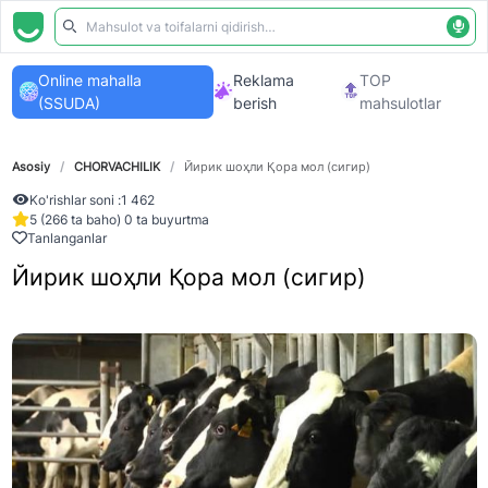
Online mahalla
Reklama
TOP
(SSUDA)
berish
mahsulotlar
Asosiy
/
CHORVACHILIK
/
Йирик шоҳли Қора мол (сигир)
Ko'rishlar soni :
1 462
5 (266 ta baho) 0 ta buyurtma
Tanlanganlar
Йирик шоҳли Қора мол (сигир)