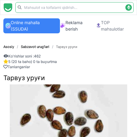
Online mahalla
Reklama
TOP
(SSUDA)
berish
mahsulotlar
Asosiy
/
Sabzavot urug‘lari
/
Тарвуз уруғи
Ko'rishlar soni :
462
5 (20 ta baho) 0 ta buyurtma
Tanlanganlar
Тарвуз уруғи