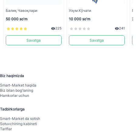
Балиқ Чавоқлари
Узум Кўчати
П
50 000 so'm
10 000 so'm
23
225
241
Savatga
Savatga
Biz haqimizda
Smart-Mаrket haqida
Biz bilan bog'laning
Hamkorlar uchun
Tadbirkorlarga
Smart-Mаrket da sotish
Sotuvchining kabineti
Tariflar