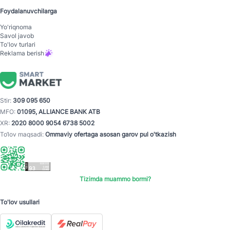
Foydalanuvchilarga
Yo'riqnoma
Savol javob
To'lov turlari
Reklama berish
Stir:
309 095 650
MFO:
01095, ALLIANCE BANK ATB
XR:
2020 8000 9054 6738 5002
To‘lov maqsadi:
Ommaviy ofertaga asosan garov pul o'tkazish
Tizimda muammo bormi?
To'lov usullari