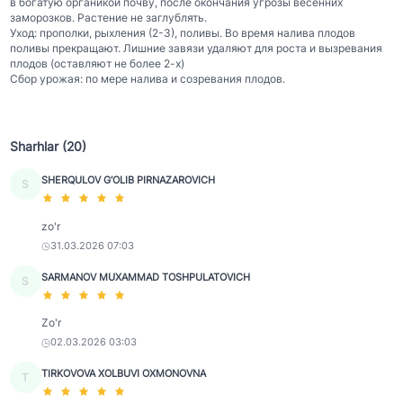
в богатую органикой почву, после окончания угрозы весенних
заморозков. Растение не заглублять.
Уход: прополки, рыхления (2-3), поливы. Во время налива плодов
поливы прекращают. Лишние завязи удаляют для роста и вызревания
плодов (оставляют не более 2-х)
Сбор урожая: по мере налива и созревания плодов.
Sharhlar (20)
SHERQULOV G‘OLIB PIRNAZAROVICH
S
zo'r
31.03.2026 07:03
SARMANOV MUXAMMAD TOSHPULATOVICH
S
Zo'r
02.03.2026 03:03
TIRKOVOVA XOLBUVI OXMONOVNA
T