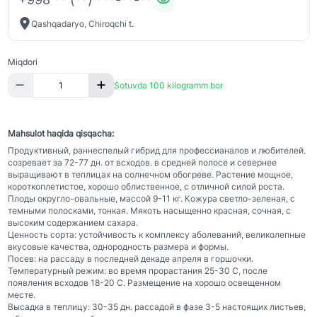
Qashqadaryo, Chiroqchi t.
Miqdori
Sotuvda 100 kilogramm bor
Mahsulot haqida qisqacha:
Продуктивный, раннеспелый гибрид для профессианалов и любителей.
созревает за 72-77 дн. от всходов. в средней полосе и севернее
выращивают в теплицах на солнечном обогреве. Растение мощное,
короткоплетистое, хорошо облиственное, с отличной силой роста.
Плоды округло-овальные, массой 9-11 кг. Кожура светло-зеленая, с
темными полосками, тонкая. Мякоть насыщенно красная, сочная, с
высоким содержанием сахара.
Ценность сорта: устойчивость к комплексу аболеваний, великолепные
вкусовые качества, однородность размера и формы.
Посев: на рассаду в последней декаде апреля в горшочки.
Температурный режим: во время прорастания 25-30 С, после
появления всходов 18-20 С. Размещение на хорошо освещенном
месте.
Высадка в теплицу: 30-35 дн. рассадой в фазе 3-5 настоящих листьев,