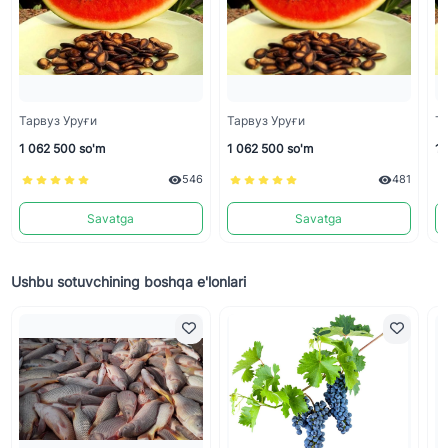
Тарвуз Уруғи
Тарвуз Уруғи
Та
1 062 500 so'm
1 062 500 so'm
1 
546
481
Savatga
Savatga
Ushbu sotuvchining boshqa e'lonlari