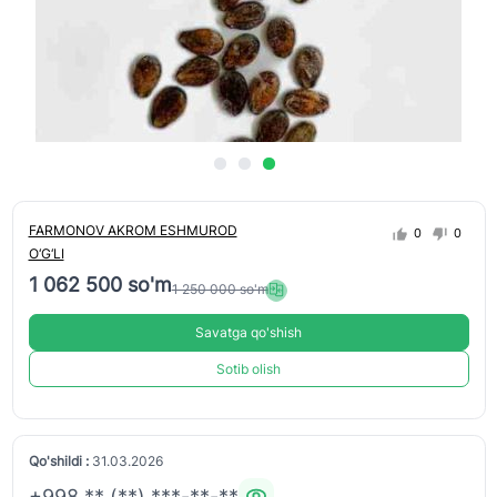
FARMONOV AKROM ESHMUROD
0
0
O‘G‘LI
1 062 500 so'm
1 250 000 so'm
Savatga qo'shish
Sotib olish
Qo'shildi :
31.03.2026
+998 ** (**) ***-**-**