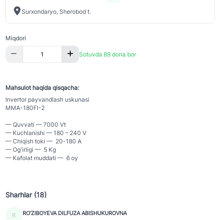
Surxondaryo, Sherobod t.
Miqdori
Sotuvda 89 dona bor
Mahsulot haqida qisqacha:
Invertor payvandlash uskunasi
MMA-180FI-2
⠀
— Quvvati — 7000 Vt
— Kuchlanishi — 180 – 240 V
— Chiqish toki — 20-180 A
— Og'irligi — 5 Kg
— Kafolat muddati — 6 oy
Sharhlar (18)
RO‘ZIBOYEVA DILFUZA ABISHUKUROVNA
R