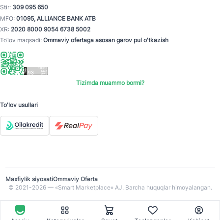
Stir:
309 095 650
MFO:
01095, ALLIANCE BANK ATB
XR:
2020 8000 9054 6738 5002
To‘lov maqsadi:
Ommaviy ofertaga asosan garov pul o'tkazish
Tizimda muammo bormi?
To'lov usullari
Maxfiylik siyosati
Ommaviy Oferta
© 2021-2026 — «Smart Marketplace» AJ. Barcha huquqlar himoyalangan.