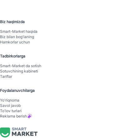
Biz haqimizda
Smart-Mаrket haqida
Biz bilan bog'laning
Hamkorlar uchun
Tadbirkorlarga
Smart-Mаrket da sotish
Sotuvchining kabineti
Tariflar
Foydalanuvchilarga
Yo'riqnoma
Savol javob
To'lov turlari
Reklama berish