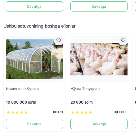
Savatga
Savatga
Ushbu sotuvchining boshqa e'lonlari
Иссиқхона Қуриш
Жўжа Товуқлар
И
10 000 000 so'm
20 000 so'm
8 
970
1 000
Savatga
Savatga