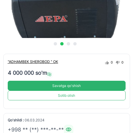
"ADHAMBEK SHEROBOD " OK
0
0
4 000 000 so'm
Savatga qo'shish
Sotib olish
Qo'shildi :
06.03.2024
+998 ** (**) ***-**-**