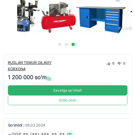
RUSLAN TEMUR OILAVIY
0
0
KORXONA
1 200 000 so'm
Savatga qo'shish
Sotib olish
Qo'shildi :
06.03.2024
+998 ** (**) ***-**-**