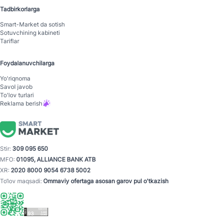
Tadbirkorlarga
Smart-Mаrket da sotish
Sotuvchining kabineti
Tariflar
Foydalanuvchilarga
Yo'riqnoma
Savol javob
To'lov turlari
Reklama berish
Stir:
309 095 650
MFO:
01095, ALLIANCE BANK ATB
XR:
2020 8000 9054 6738 5002
To‘lov maqsadi:
Ommaviy ofertaga asosan garov pul o'tkazish