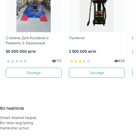
Стапель Для Кузовного
Пылесос
Б
Ремонта 3-Башенный
50 000 000 so'm
2 500 000 so'm
2 
172
834
Savatga
Savatga
Biz haqimizda
Smart-Mаrket haqida
Biz bilan bog'laning
Hamkorlar uchun