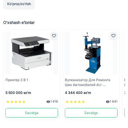
Ko'proq ko'rish
O'xshash e'lonlar
Принтер 3 В 1
Вулканизатор Для Ремонта
Ву
Шин Автомобилей AU-
Ш
4502/64V //Automaster.uz
4
5 500 000 so'm
4 344 400 so'm
3 
1 616
1 841
Savatga
Savatga