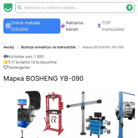
Online mahalla
Reklama
TOP
(SSUDA)
berish
mahsulotlar
Asosiy
/
Boshqa xomashyo va mahsulotlar
/
Марка BOSHENG YB-090
Ko'rishlar soni :
1 920
5 (7 ta baho) 10 ta buyurtma
Tanlanganlar
Марка BOSHENG YB-090