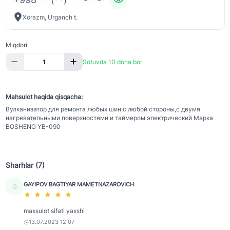
Xorazm, Urganch t.
Miqdori
Sotuvda 10 dona bor
Mahsulot haqida qisqacha:
Вулканизатор для ремонта любых шин с любой стороны,с двумя
нагревательными поверхностями и таймером электрический Марка
BOSHENG YB-090
Sharhlar (7)
GAYIPOV BAGTIYAR MAMETNAZAROVICH
G
maxsulot sifati yaxshi
13.07.2023 12:07