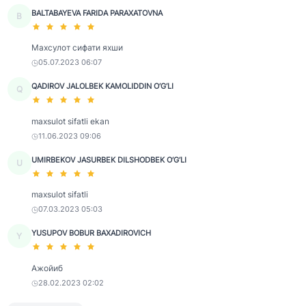
BALTABAYEVA FARIDA PARAXATOVNA
B
Махсулот сифати яхши
05.07.2023 06:07
QADIROV JALOLBEK KAMOLIDDIN O‘G‘LI
Q
maxsulot sifatli ekan
11.06.2023 09:06
UMIRBEKOV JASURBEK DILSHODBEK O‘G‘LI
U
maxsulot sifatli
07.03.2023 05:03
YUSUPOV BOBUR BAXADIROVICH
Y
Ажойиб
28.02.2023 02:02