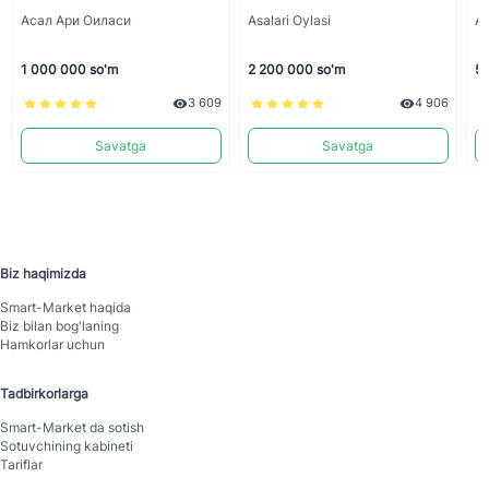
Асал Ари Оиласи
Asalari Oylasi
As
1 000 000 so'm
2 200 000 so'm
50
3 609
4 906
Savatga
Savatga
Biz haqimizda
Smart-Mаrket haqida
Biz bilan bog'laning
Hamkorlar uchun
Tadbirkorlarga
Smart-Mаrket da sotish
Sotuvchining kabineti
Tariflar