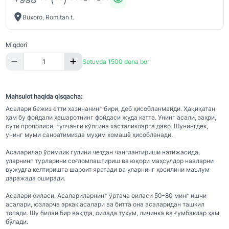
Buxoro, Romitan t.
Miqdori
Sotuvda 1500 dona bor
Mahsulot haqida qisqacha:
Асалари бежиз етти хазинанинг бири, деб ҳисобланмайди. Ҳақиқатан
ҳам бу фойдали ҳашаротнинг фойдаси жуда катта. Унинг асали, заҳри,
сути прополиси, гулчанги кўпгина хасталикларга даво. Шунингдек,
унинг муми саноатимизда муҳим хомашё ҳисобланади.
Асаларилар ўсимлик гулини четдан чанглантириши натижасида,
уларнинг турларини соғломлаштириш ва юқори маҳсулдор навларни
вужудга келтиришга шароит яратади ва уларнинг ҳосилини маълум
даражада оширади.
Асалари оиласи. Асалариларнинг ўртача оиласи 50–80 минг ишчи
асалари, юзларча эркак асалари ва битта она асаларидан ташкил
топади. Шу билан бир вақтда, оилада тухум, личинка ва ғумбаклар ҳам
бўлади.