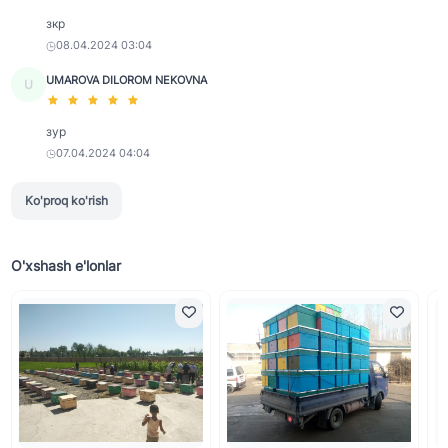
зкр
08.04.2024 03:04
UMAROVA DILOROM NEKOVNA
U
зур
07.04.2024 04:04
Ko'proq ko'rish
O'xshash e'lonlar