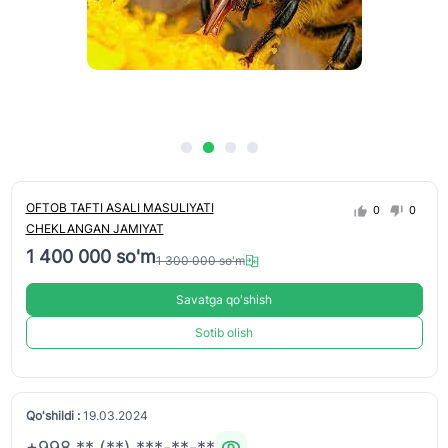
OFTOB TAFTI ASALI MASULIYATI
0
0
CHEKLANGAN JAMIYAT
1 400 000 so'm
1 300 000 so'm
Savatga qo'shish
Sotib olish
Qo'shildi :
19.03.2024
+998 ** (**) ***-**-**