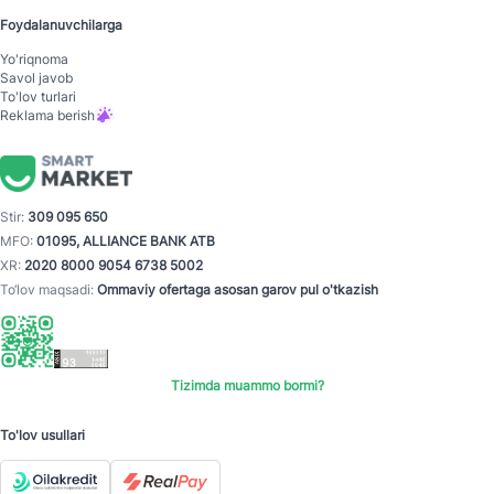
Foydalanuvchilarga
Yo'riqnoma
Savol javob
To'lov turlari
Reklama berish
Stir:
309 095 650
MFO:
01095, ALLIANCE BANK ATB
XR:
2020 8000 9054 6738 5002
To‘lov maqsadi:
Ommaviy ofertaga asosan garov pul o'tkazish
Tizimda muammo bormi?
To'lov usullari