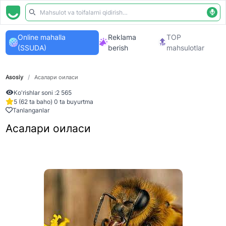
Online mahalla
Reklama
TOP
(SSUDA)
berish
mahsulotlar
Asosiy
/
Асалари оиласи
Ko'rishlar soni :
2 565
5 (62 ta baho) 0 ta buyurtma
Tanlanganlar
Асалари оиласи