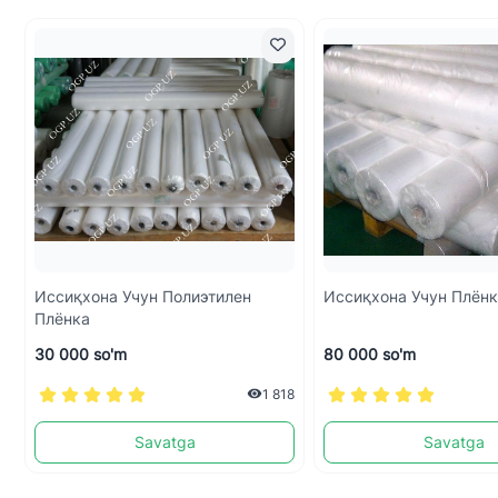
Иссиқхона Учун Полиэтилен
Иссиқхона Учун Плён
Плёнка
30 000 so'm
80 000 so'm
1 818
Savatga
Savatga