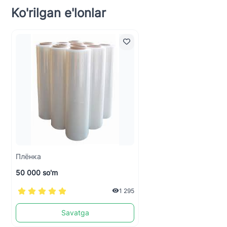
Ko'rilgan e'lonlar
Плёнка
50 000 so'm
1 295
Savatga