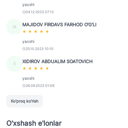
yaxshi
04.12.2023 07:12
MAJIDOV FIRDAVS FARHOD O‘G‘LI
M
yaxshi
25.10.2023 10:10
XIDIROV ABDUALIM SOATOVICH
X
yaxshi
26.09.2023 01:09
Ko'proq ko'rish
O'xshash e'lonlar