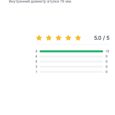
Внутренний диаметр втулки 76 мм.
5.0 / 5
5
13
4
0
3
0
2
0
1
0