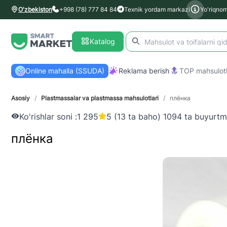
O'zbekiston
+998 (78) 777 84 84
Texnik yordam markazi
Yo'riqno
Katalog
Online mahalla (SSUDA)
Reklama berish
TOP mahsulotl
Asosiy
/
Plastmassalar va plastmassa mahsulotlari
/
плёнка
Ko'rishlar soni :
1 295
5 (13 ta baho) 1094 ta buyurt
плёнка