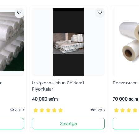
ка
Issiqxona Uchun Chidamli
Полиэтилен
Plyonkalar
40 000 so'm
70 000 so'm
2 019
1 736
Savatga