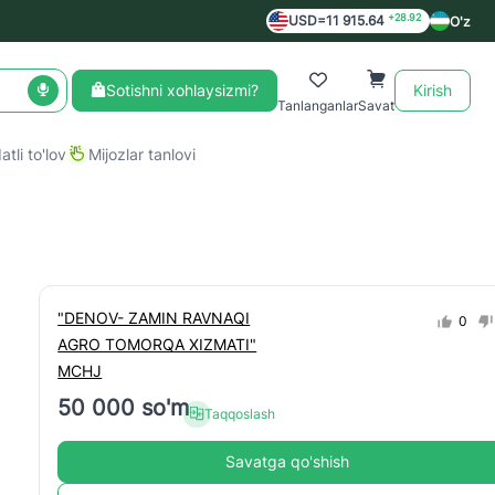
+28.92
USD=11 915.64
O'z
Sotishni xohlaysizmi?
Kirish
Tanlanganlar
Savat
tli to'lov
Mijozlar tanlovi
"DENOV- ZAMIN RAVNAQI
0
AGRO TOMORQA XIZMATI"
MCHJ
50 000 so'm
Taqqoslash
Savatga qo'shish