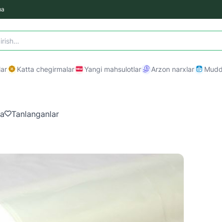
ma
ar
Katta chegirmalar
Yangi mahsulotlar
Arzon narxlar
Mudda
ma
Tanlanganlar