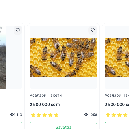
Асалари Пакети
Асалари Па
2 500 000 so'm
2 500 000 s
1 110
1 058
Savatga