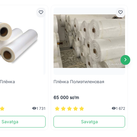
 Плёнка
Плёнка Полиэтиленовая
П
65 000 so'm
6
1 731
1 672
Savatga
Savatga