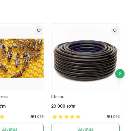
кети
Шланг
Xa
o'm
20 000 so'm
1
1 055
1 076
Savatga
Savatga