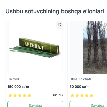
Ushbu sotuvchining boshqa e'lonlari
Eliktrod
Olma Ko'chati
150 000 so'm
50 000 so'm
1 747
Savatga
Savatga