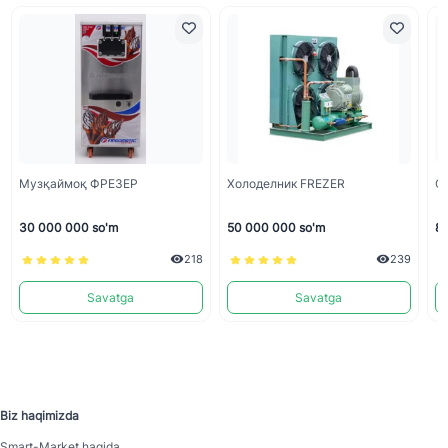
Музқаймоқ ФРЕЗЕР
Холоделник FREZER
С
30 000 000 so'm
50 000 000 so'm
8 
218
239
Savatga
Savatga
Biz haqimizda
Smart-Mаrket haqida