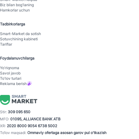
Biz bilan bog'laning
Hamkorlar uchun
Tadbirkorlarga
Smart-Mаrket da sotish
Sotuvchining kabineti
Tariflar
Foydalanuvchilarga
Yo'riqnoma
Savol javob
To'lov turlari
Reklama berish
Stir:
309 095 650
MFO:
01095, ALLIANCE BANK ATB
XR:
2020 8000 9054 6738 5002
To‘lov maqsadi:
Ommaviy ofertaga asosan garov pul o'tkazish