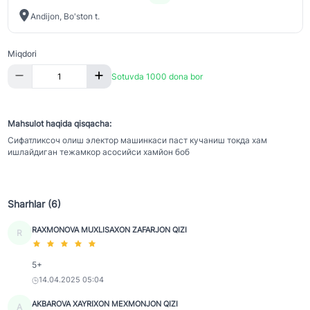
Andijon, Bo'ston t.
Miqdori
Sotuvda 1000 dona bor
Mahsulot haqida qisqacha:
Сифатликсоч олиш электор машинкаси паст кучаниш токда хам
ишлайдиган тежамкор асосийси хамйон боб
Sharhlar (6)
RAXMONOVA MUXLISAXON ZAFARJON QIZI
R
5+
14.04.2025 05:04
AKBAROVA XAYRIXON MEXMONJON QIZI
A