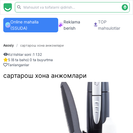
Online mahalla
Reklama
TOP
(SSUDA)
berish
mahsulotlar
Asosiy
/
сартарош хона анжомлари
Ko'rishlar soni :
1 132
5 (6 ta baho) 0 ta buyurtma
Tanlanganlar
сартарош хона анжомлари