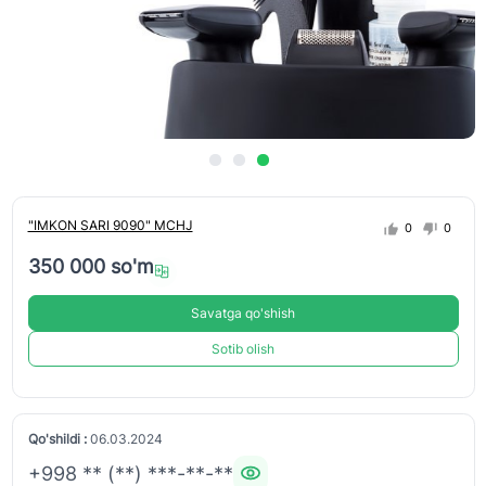
"IMKON SARI 9090" MCHJ
0
0
350 000 so'm
Savatga qo'shish
Sotib olish
Qo'shildi :
06.03.2024
+998 ** (**) ***-**-**