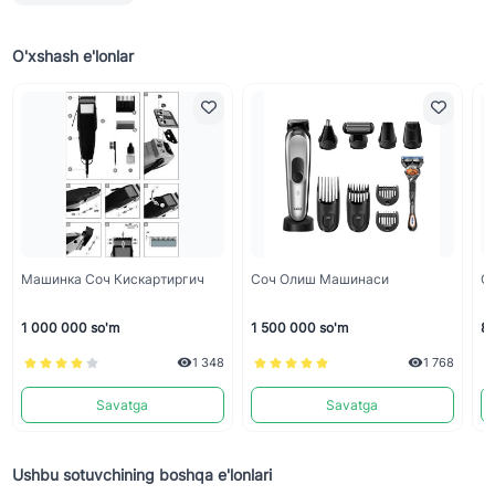
O'xshash e'lonlar
Машинка Соч Кискартиргич
Соч Олиш Машинаси
С
1 000 000 so'm
1 500 000 so'm
8 
1 348
1 768
Savatga
Savatga
Ushbu sotuvchining boshqa e'lonlari