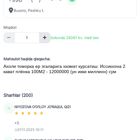
Buxoro, Peshku t.
Miqdori
Sotuvda 35061 kv. metr bor
Mahsulot haqida qisqacha:
Ахоли томорка ер эгаларига хизмат курсатиш Иссикхона 2
кават плёнка 100М2 - 12000000 (ун икки миллион) сум
Sharhlar (200)
NIYOZOVA O‘G‘ILOY JO‘RAQUL QIZI
N
+5
07.11.2025 10:11