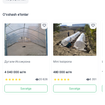
O'xshash e'lonlar
Дугали Иссиқхона
Mini Issiqxona
И
4 040 000 so'm
480 000 so'm
10
20 626
6 351
Savatga
Savatga