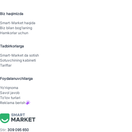
Biz haqimizda
Smart-Mаrket haqida
Biz bilan bog'laning
Hamkorlar uchun
Tadbirkorlarga
Smart-Mаrket da sotish
Sotuvchining kabineti
Tariflar
Foydalanuvchilarga
Yo'riqnoma
Savol javob
To'lov turlari
Reklama berish
Stir:
309 095 650