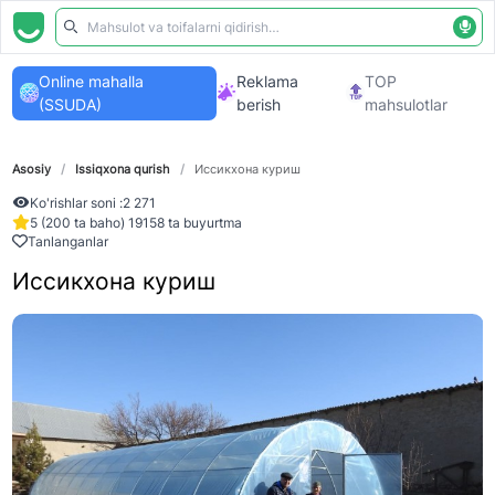
Online mahalla
Reklama
TOP
(SSUDA)
berish
mahsulotlar
Asosiy
/
Issiqxona qurish
/
Иссикхона куриш
Ko'rishlar soni :
2 271
5 (200 ta baho) 19158 ta buyurtma
Tanlanganlar
Иссикхона куриш