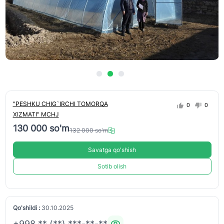
"PESHKU CHIG`IRCHI TOMORQA
0
0
XIZMATI" MCHJ
130 000 so'm
132 000 so'm
Savatga qo'shish
Sotib olish
Qo'shildi :
30.10.2025
+998 ** (**) ***-**-**