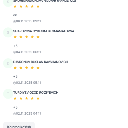
SHOHIMARDONOVA NILUFAR FARHOD QIZI
S
ок
06.11.2025 09:11
SHAROPOVA OYBEGIM BEGMAMATOVNA
S
+5
04.11.2025 06:11
DAVRONOV RUSLAN RAVSHANOVICH
D
+5
03.11.2025 05:11
TURDIYEV OZOD RO‘ZIYEVICH
T
+5
02.11.2025 04:11
Ko'proq ko'rish