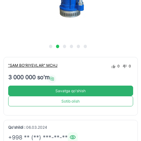
"SAM BO'RIYEVLAR" MCHJ
0
0
3 000 000 so'm
Savatga qo'shish
Sotib olish
Qo'shildi :
06.03.2024
+998 ** (**) ***-**-**