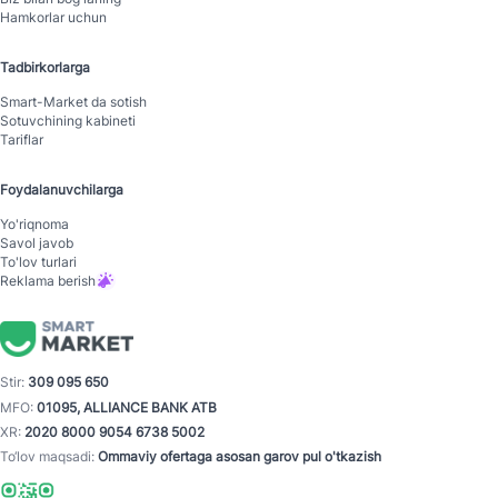
Hamkorlar uchun
Tadbirkorlarga
Smart-Mаrket da sotish
Sotuvchining kabineti
Tariflar
Foydalanuvchilarga
Yo'riqnoma
Savol javob
To'lov turlari
Reklama berish
Stir:
309 095 650
MFO:
01095, ALLIANCE BANK ATB
XR:
2020 8000 9054 6738 5002
To‘lov maqsadi:
Ommaviy ofertaga asosan garov pul o'tkazish