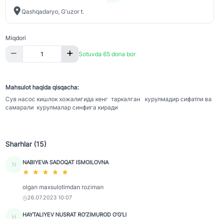
Qashqadaryo, G'uzor t.
Miqdori
Sotuvda 65 dona bor
Mahsulot haqida qisqacha:
Сув насос кишлок хожалигида кенг таркалган курулмадир сифатли ва
самарали курулмалар синфига киради
Sharhlar (15)
NABIYEVA SADOQAT ISMOILOVNA
N
olgan maxsulotimdan roziman
26.07.2023 10:07
HAYTALIYEV NUSRAT RO‘ZIMUROD O‘G‘LI
H