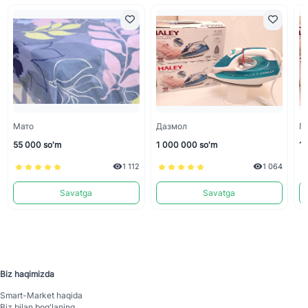
Мато
Дазмол
55 000 so'm
1 000 000 so'm
1 
1 112
1 064
Savatga
Savatga
Biz haqimizda
Smart-Mаrket haqida
Biz bilan bog'laning