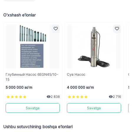
O'xshash e'lonlar
Глубинный Насос 6EGN45/10-
Сув Насос
С
15
5 000 000 so'm
4 000 000 so'm
5 
2 838
2 716
Savatga
Savatga
Ushbu sotuvchining boshqa e'lonlari