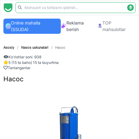
Online mahalla
Reklama
TOP
(SSUDA)
berish
mahsulotlar
Asosiy
/
Nasos uskunalari
/
Насос
Ko'rishlar soni :
938
5 (15 ta baho) 15 ta buyurtma
Tanlanganlar
Насос