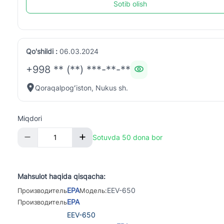
Sotib olish
Qo'shildi :
06.03.2024
+998 ** (**) ***-**-**
Qoraqalpogʻiston, Nukus sh.
Miqdori
Sotuvda 50 dona bor
Mahsulot haqida qisqacha:
EPA
EEV-650
Производитель
Модель:
EPA
Производитель
EEV-650