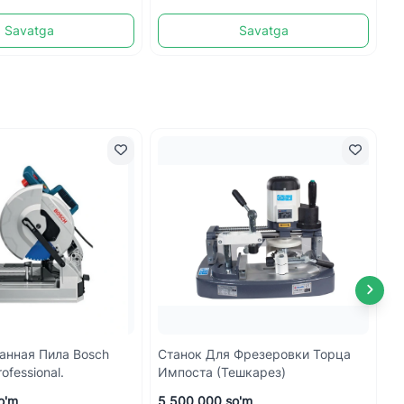
Savatga
Savatga
анная Пила Bosch
Станок Для Фрезеровки Торца
Р
ofessional.
Импоста (тешкарез)
П
o'm
5 500 000 so'm
4