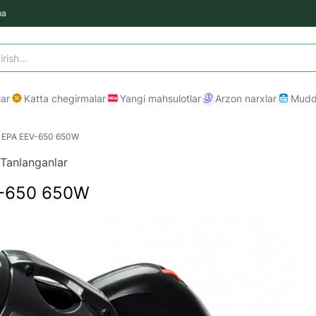
ma
ar
Katta chegirmalar
Yangi mahsulotlar
Arzon narxlar
Mudda
 EPA EEV-650 650W
Tanlanganlar
V-650 650W