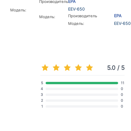
EPA
Производитель
EEV-650
Модель:
EPA
Производитель
Модель:
EEV-650
Модель:
5.0 / 5
5
11
4
0
3
0
2
0
1
0