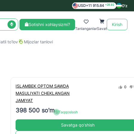
+28.92
USD=11 915.64
O'z
Sotishni xohlaysizmi?
Kirish
Tanlanganlar
Savat
tli to'lov
Mijozlar tanlovi
ISLAMBEK OPTOM SAWDA
0
MASULIYATI CHEKLANGAN
JAMIYAT
398 500 so'm
Taqqoslash
Savatga qo'shish