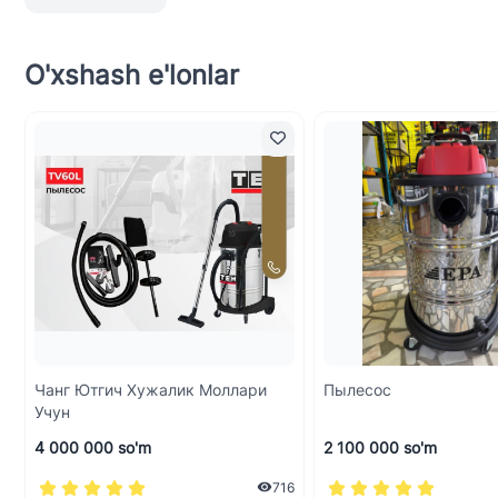
O'xshash e'lonlar
Чанг Ютгич Хужалик Моллари
Пылесос
Учун
4 000 000 so'm
2 100 000 so'm
716