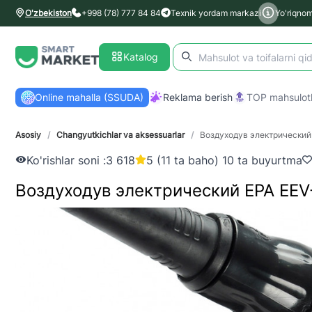
O'zbekiston
+998 (78) 777 84 84
Texnik yordam markazi
Yo'riqno
Katalog
Online mahalla (SSUDA)
Reklama berish
TOP mahsulotl
Asosiy
/
Changyutkichlar va aksessuarlar
/
Воздуходув электрический
Ko'rishlar soni :
3 618
5 (11 ta baho) 10 ta buyurtma
Воздуходув электрический EPA EE