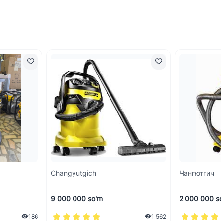
Changyutgich
Чангютгич
9 000 000 so'm
2 000 000 s
186
1 562