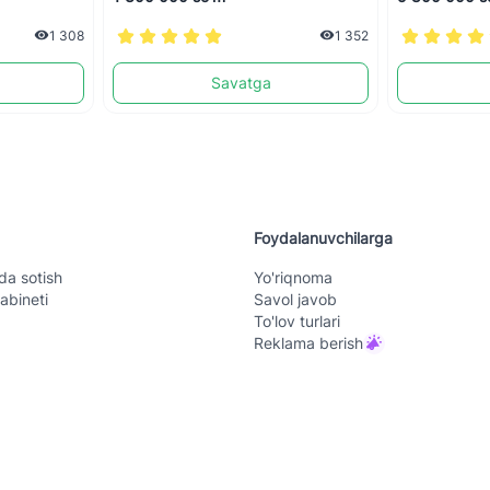
1 308
1 352
Savatga
Foydalanuvchilarga
da sotish
Yo'riqnoma
abineti
Savol javob
To'lov turlari
Reklama berish