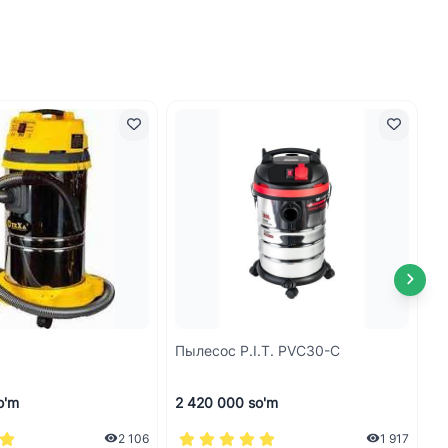
Пылесос P.I.T. PVC30-C
А
o'm
2 420 000 so'm
4
2 106
1 917