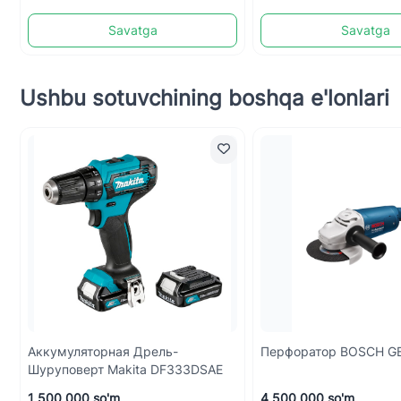
Savatga
Savatga
Ushbu sotuvchining boshqa e'lonlari
Аккумуляторная Дрель-
Перфоратор BOSCH GB
Шуруповерт Makita DF333DSAE
1 500 000 so'm
4 500 000 so'm