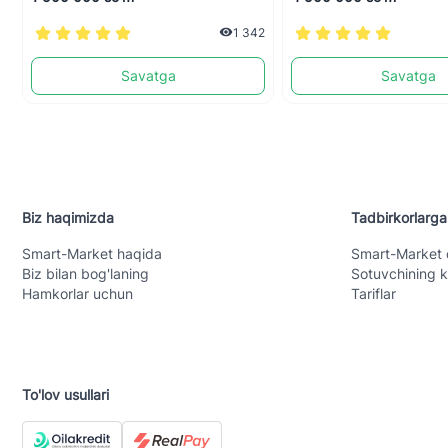
1 342
Savatga
Savatga
Biz haqimizda
Tadbirkorlarga
Smart-Mаrket haqida
Smart-Mаrket 
Biz bilan bog'laning
Sotuvchining k
Hamkorlar uchun
Tariflar
To'lov usullari