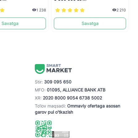
1 238
2 210
Savatga
Savatga
Stir:
309 095 650
MFO:
01095, ALLIANCE BANK ATB
XR:
2020 8000 9054 6738 5002
To‘lov maqsadi:
Ommaviy ofertaga asosan
garov pul o'tkazish