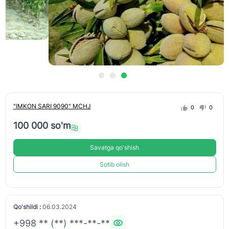
"IMKON SARI 9090" MCHJ
0
0
100 000 so'm
Savatga qo'shish
Sotib olish
Qo'shildi :
06.03.2024
+998 ** (**) ***-**-**