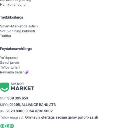
Hamkorlar uchun
Tadbirkorlarga
Smart-Mаrket da sotish
Sotuvchining kabineti
Tariflar
Foydalanuvchilarga
Yo'riqnoma
Savol javob
To'lov turlari
Reklama berish
Stir:
309 095 650
MFO:
01095, ALLIANCE BANK ATB
XR:
2020 8000 9054 6738 5002
To‘lov maqsadi:
Ommaviy ofertaga asosan garov pul o'tkazish