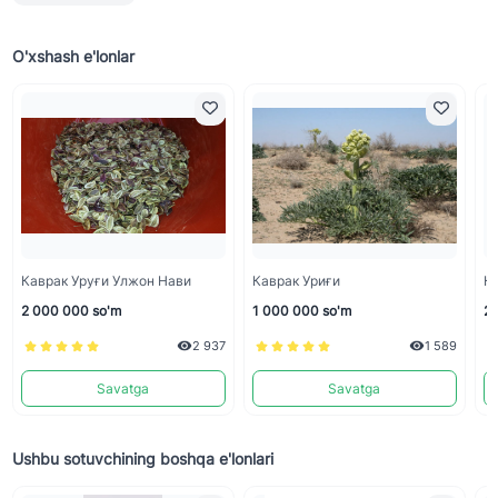
O'xshash e'lonlar
Каврак Уруғи Улжон Нави
Каврак Уриғи
Ка
2 000 000 so'm
1 000 000 so'm
2 
2 937
1 589
Savatga
Savatga
Ushbu sotuvchining boshqa e'lonlari