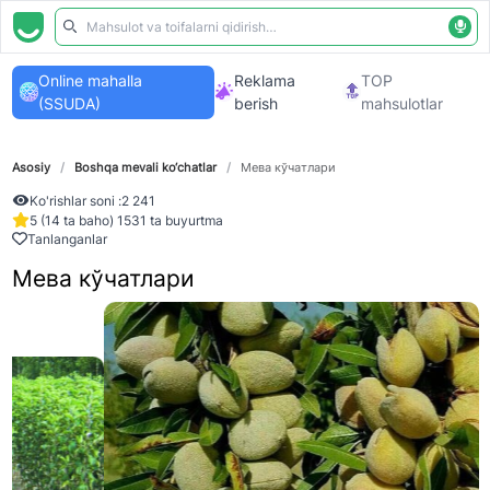
Online mahalla
Reklama
TOP
(SSUDA)
berish
mahsulotlar
Asosiy
/
Boshqa mevali ko‘chatlar
/
Мева кўчатлари
Ko'rishlar soni :
2 241
5 (14 ta baho) 1531 ta buyurtma
Tanlanganlar
Мева кўчатлари