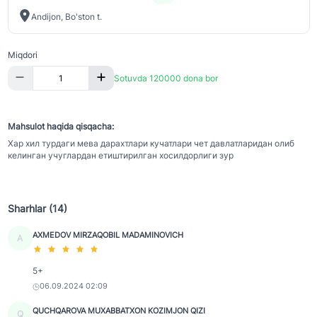
Andijon, Bo'ston t.
Miqdori
Sotuvda 120000 dona bor
Mahsulot haqida qisqacha:
Хар хил турдаги мева дарахтлари кучатлари чет давлатларидан олиб
келинган учуглардан етиштирилган хосилдорлиги зур
Sharhlar (14)
AXMEDOV MIRZAQOBIL MADAMINOVICH
A
5+
06.09.2024 02:09
QUCHQAROVA MUXABBATXON KOZIMJON QIZI
Q