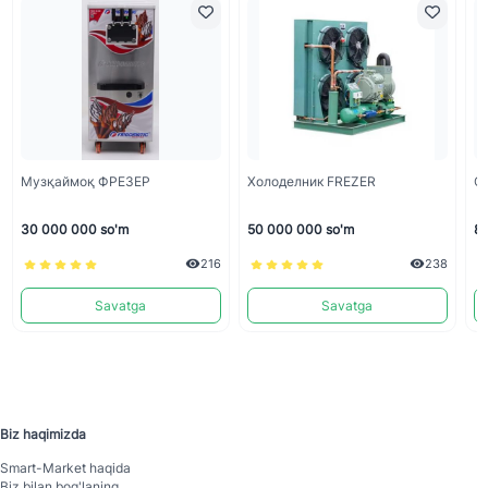
Музқаймоқ ФРЕЗЕР
Холоделник FREZER
С
30 000 000 so'm
50 000 000 so'm
8 
216
238
Savatga
Savatga
Biz haqimizda
Smart-Mаrket haqida
Biz bilan bog'laning