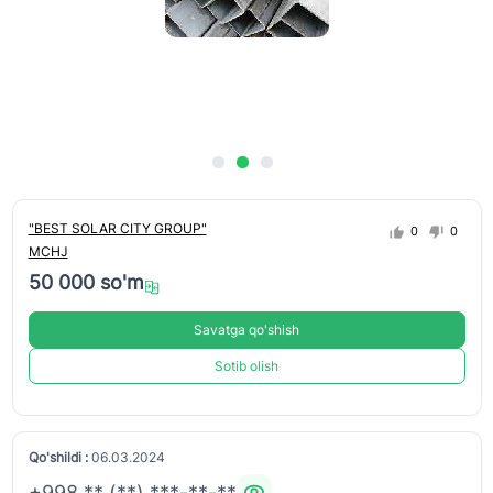
"BEST SOLAR CITY GROUP"
0
0
MCHJ
50 000 so'm
Savatga qo'shish
Sotib olish
Qo'shildi :
06.03.2024
+998 ** (**) ***-**-**