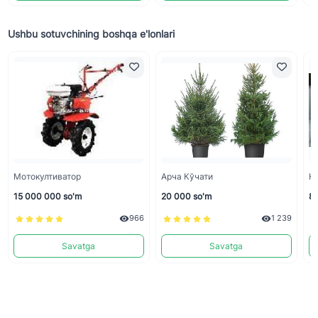
Ushbu sotuvchining boshqa e'lonlari
Мотокултиватор
Арча Кўчати
Қу
15 000 000 so'm
20 000 so'm
8 
966
1 239
Savatga
Savatga