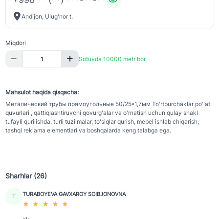
Andijon, Ulug'nor t.
Miqdori
Sotuvda 10000 metr bor
Mahsulot haqida qisqacha:
Металический трубы прямоугольные 50/25*1,7мм To'rtburchaklar po'lat 
quvurlari , qattiqlashtiruvchi qovurg'alar va o'rnatish uchun qulay shakl 
tufayli qurilishda, turli tuzilmalar, to'siqlar qurish, mebel ishlab chiqarish, 
tashqi reklama elementlari va boshqalarda keng talabga ega.
Sharhlar (26)
TURABOYEVA GAVXAROY SOIBJONOVNA
T