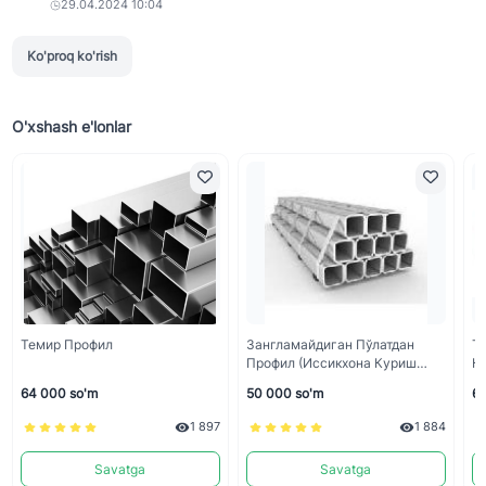
29.04.2024 10:04
Ko'proq ko'rish
O'xshash e'lonlar
Темир Профил
Зангламайдиган Пўлатдан
Т
Профил (Иссикхона Куриш
Қу
Учун)
64 000 so'm
50 000 so'm
60
1 897
1 884
Savatga
Savatga