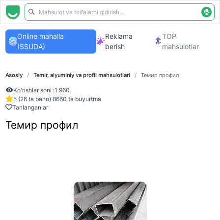
Online mahalla
Reklama
TOP
(SSUDA)
berish
mahsulotlar
Asosiy
/
Temir, alyuminiy va profil mahsulotlari
/
Темир профил
Ko'rishlar soni :
1 960
5 (26 ta baho) 8660 ta buyurtma
Tanlanganlar
Темир профил