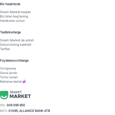
Biz haqimizda
Smart-Mаrket haqida
Biz bilan bog'laning
Hamkorlar uchun
Tadbirkorlarga
Smart-Mаrket da sotish
Sotuvchining kabineti
Tariflar
Foydalanuvchilarga
Yo'riqnoma
Savol javob
To'lov turlari
Reklama berish
Stir:
309 095 650
MFO:
01095, ALLIANCE BANK ATB