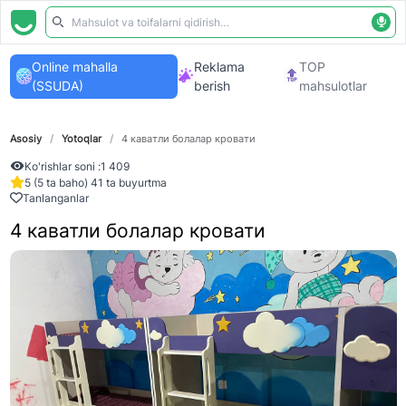
Online mahalla
Reklama
TOP
(SSUDA)
berish
mahsulotlar
Asosiy
/
Yotoqlar
/
4 каватли болалар кровати
Ko'rishlar soni :
1 409
5 (5 ta baho) 41 ta buyurtma
Tanlanganlar
4 каватли болалар кровати