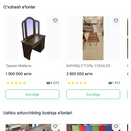
O'xshash e'lonlar
Трюмо Мебель
БИЧИШ СТОЛЬ 1,10Х4,00
Bo
1 500 000 so'm
2 500 000 so'm
80
4 825
1 412
Savatga
Savatga
Ushbu sotuvchining boshqa e'lonlari