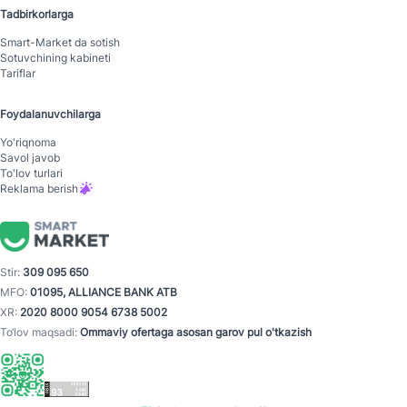
Tadbirkorlarga
Smart-Mаrket da sotish
Sotuvchining kabineti
Tariflar
Foydalanuvchilarga
Yo'riqnoma
Savol javob
To'lov turlari
Reklama berish
Stir:
309 095 650
MFO:
01095, ALLIANCE BANK ATB
XR:
2020 8000 9054 6738 5002
To‘lov maqsadi:
Ommaviy ofertaga asosan garov pul o'tkazish