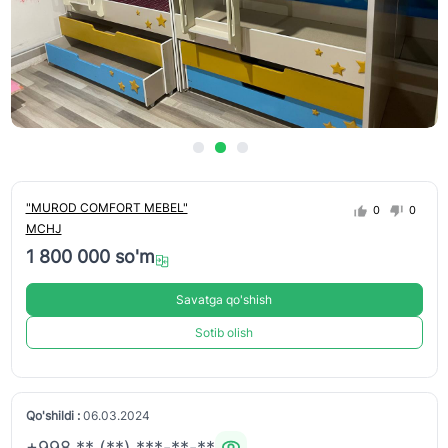
"MUROD COMFORT MEBEL"
0
0
MCHJ
1 800 000 so'm
Savatga qo'shish
Sotib olish
Qo'shildi :
06.03.2024
+998 ** (**) ***-**-**