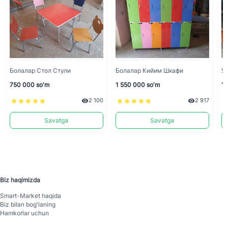
Болалар Стол Стули
Болалар Кийим Шкафи
У
750 000 so'm
1 550 000 so'm
1 
2 100
2 917
Savatga
Savatga
Biz haqimizda
Smart-Mаrket haqida
Biz bilan bog'laning
Hamkorlar uchun