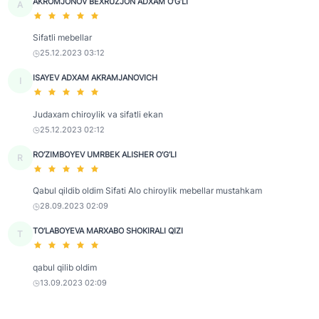
AKROMJONOV BEXRUZJON ADXAM O‘G‘LI
A
Sifatli mebellar
25.12.2023 03:12
ISAYEV ADXAM AKRAMJANOVICH
I
Judaxam chiroylik va sifatli ekan
25.12.2023 02:12
RO‘ZIMBOYEV UMRBEK ALISHER O‘G‘LI
R
Qabul qildib oldim Sifati Alo chiroylik mebellar mustahkam
28.09.2023 02:09
TO‘LABOYEVA MARXABO SHOKIRALI QIZI
T
qabul qilib oldim
13.09.2023 02:09