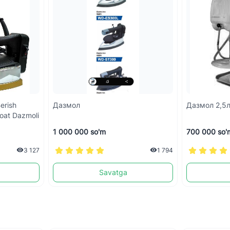
erish
Дазмол
Дазмол 2,5
noat Dazmoli
1 000 000 so'm
700 000 so'
3 127
1 794
Savatga