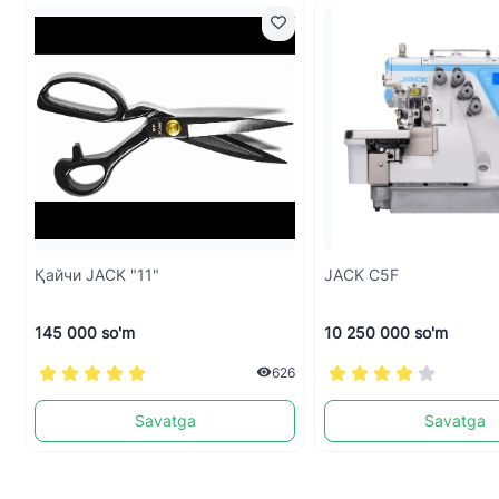
Қайчи JACK "11"
JACK C5F
145 000 so'm
10 250 000 so'm
626
Savatga
Savatga