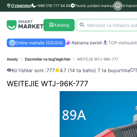
O'zbekiston
+998 (78) 777 84 84
Texnik yordam markazi
Yo'riqno
Katalog
Online mahalla (SSUDA)
Reklama berish
TOP mahsulotl
Asosiy
/
Dazmollar va bugʻlagichlar
/
WEITEJIE WTJ-96K-777
Ko'rishlar soni :
777
4.7 (14 ta baho) 7 ta buyurtma
T
WEITEJIE WTJ-96K-777