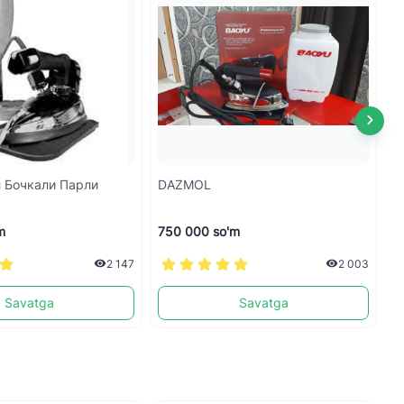
л Бочкали Парли
DAZMOL
М
m
750 000 so'm
1
2 147
2 003
Savatga
Savatga