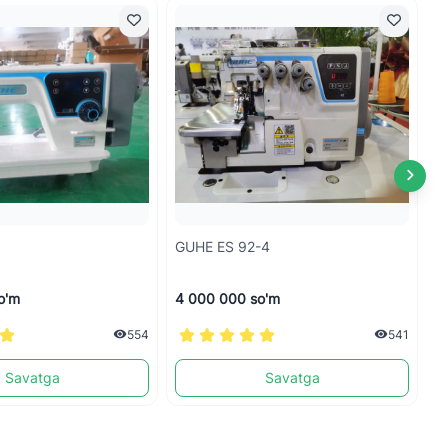
GUHE ES 92-4
J
o'm
4 000 000 so'm
7
554
541
Savatga
Savatga