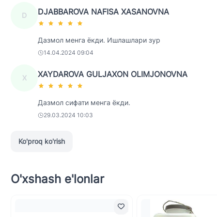
DJABBAROVA NAFISA XASANOVNA
D
Дазмол менга ёкди. Ишлашлари зур
14.04.2024 09:04
XAYDAROVA GULJAXON OLIMJONOVNA
X
Дазмол сифати менга ёкди.
29.03.2024 10:03
Ko'proq ko'rish
O'xshash e'lonlar