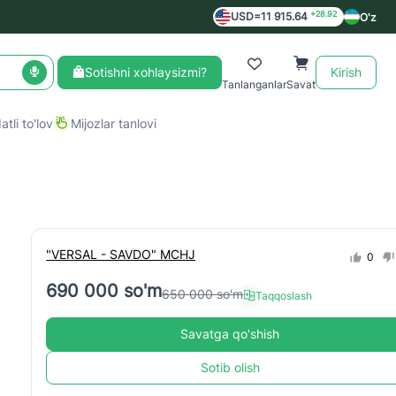
+28.92
USD=11 915.64
O'z
Sotishni xohlaysizmi?
Kirish
Tanlanganlar
Savat
tli to'lov
Mijozlar tanlovi
"VERSAL - SAVDO" MCHJ
0
690 000 so'm
650 000 so'm
Taqqoslash
Savatga qo'shish
Sotib olish