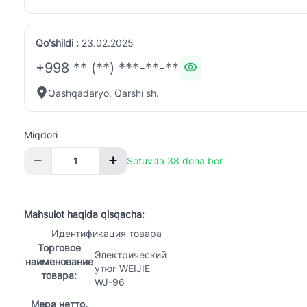
Qo'shildi :
23.02.2025
+998 ** (**) ***-**-**
Qashqadaryo, Qarshi sh.
Miqdori
Sotuvda 38 dona bor
Mahsulot haqida qisqacha:
Идентификация товара
Торговое
Электрический
наименование
утюг WEIJIE
товара:
WJ-96
Мера нетто,