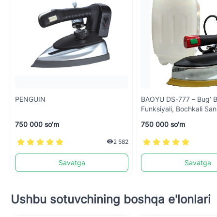
PENGUIN
BAOYU DS-777 – Bug‘ B
Funksiyali, Bochkali Sa
750 000 so'm
750 000 so'm
2 582
Savatga
Savatga
Ushbu sotuvchining boshqa e'lonlari