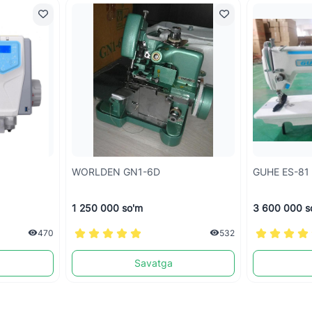
WORLDEN GN1-6D
GUHE ES-81
1 250 000 so'm
3 600 000 s
470
532
Savatga