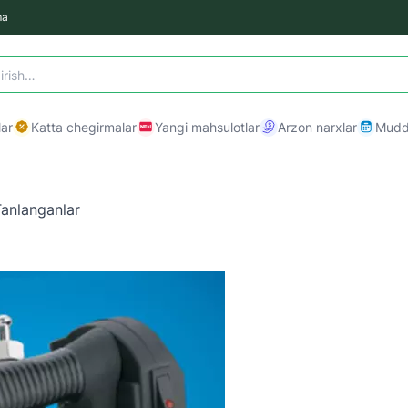
ma
ar
Katta chegirmalar
Yangi mahsulotlar
Arzon narxlar
Mudda
anlanganlar