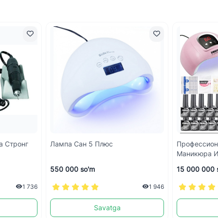
а Стронг
Лампа Сан 5 Плюс
Профессион
Маникюра 
550 000 so'm
15 000 000 
1 736
1 946
Savatga