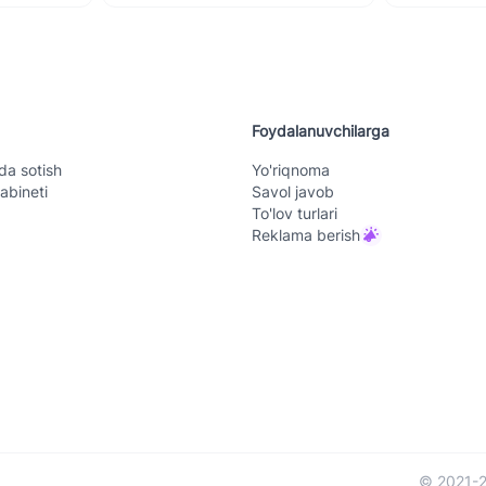
Foydalanuvchilarga
da sotish
Yo'riqnoma
abineti
Savol javob
To'lov turlari
Reklama berish
© 2021-2