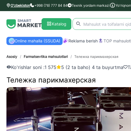
O'zbekiston
+998 (78) 777 84 84
Texnik yordam markazi
Yo'riqno
Katalog
Online mahalla (SSUDA)
Reklama berish
TOP mahsulotl
Asosiy
/
Farmatsevtika mahsulotlari
/
Тележка парикмахерская
Ko'rishlar soni :
1 575
5 (2 ta baho) 4 ta buyurtma
T
Тележка парикмахерская