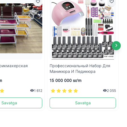
рикмахерская
Профессиональный Набор Для
М
Маникюра И Педикюра
m
15 000 000 so'm
1
1 612
2 055
Savatga
Savatga