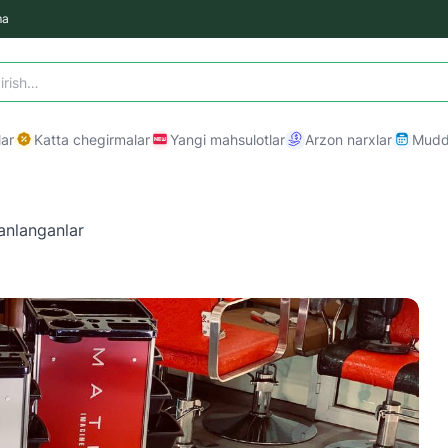
ma
ar
Katta chegirmalar
Yangi mahsulotlar
Arzon narxlar
Mudda
anlanganlar