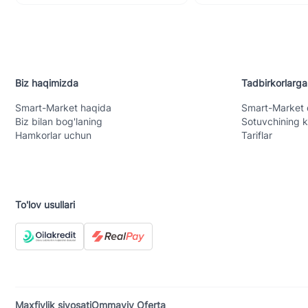
Biz haqimizda
Tadbirkorlarga
Smart-Mаrket haqida
Smart-Mаrket 
Biz bilan bog'laning
Sotuvchining k
Hamkorlar uchun
Tariflar
To'lov usullari
Maxfiylik siyosati
Ommaviy Oferta