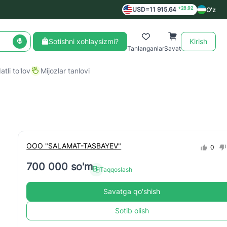
+28.92
USD=11 915.64
O'z
Sotishni xohlaysizmi?
Kirish
Tanlanganlar
Savat
tli to'lov
Mijozlar tanlovi
ООО "SALAMAT-TASBAYEV"
0
700 000 so'm
Taqqoslash
Savatga qo'shish
Sotib olish