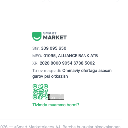
Stir:
309 095 650
MFO:
01095, ALLIANCE BANK ATB
XR:
2020 8000 9054 6738 5002
To‘lov maqsadi:
Ommaviy ofertaga asosan
garov pul o'tkazish
Tizimda muammo bormi?
026 — «Smart Marketplace» AJ. Barcha huquqlar himoyalangan.