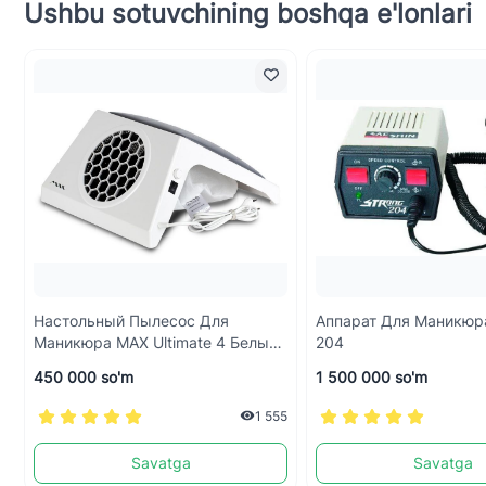
Ushbu sotuvchining boshqa e'lonlari
Настольный Пылесос Для
Аппарат Для Маникюр
Маникюра MAX Ultimate 4 Белый
204
(65Вт Max), С Подушкой WHITE
450 000 so'm
1 500 000 so'm
1 555
Savatga
Savatga