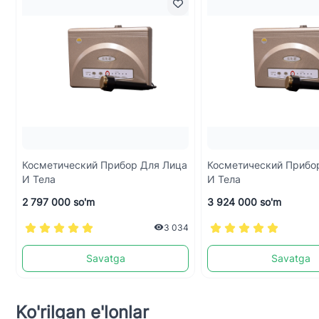
Косметический Прибор Для Лица
Косметический Прибо
И Тела
И Тела
2 797 000 so'm
3 924 000 so'm
3 034
Savatga
Savatga
Ko'rilgan e'lonlar