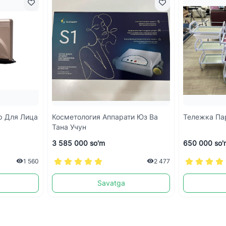
р Для Лица
Косметология Аппарати Юз Ва
Тележка Па
Тана Учун
3 585 000 so'm
650 000 so'
1 560
2 477
Savatga