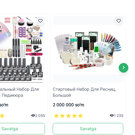
альный Набор Для
Стартовый Набор Для Ресниц,
Т
И Педикюра
Большой
so'm
2 000 000 so'm
6
2 055
1 235
Savatga
Savatga