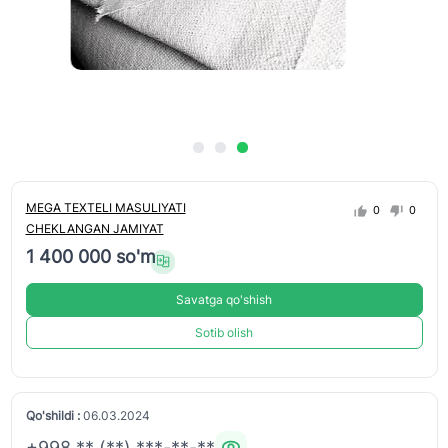
MEGA TEXTELI MASULIYATI
0
0
CHEKLANGAN JAMIYAT
1 400 000 so'm
Savatga qo'shish
Sotib olish
Qo'shildi :
06.03.2024
+998 ** (**) ***-**-**