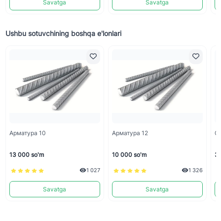
Savatga
Savatga
Ushbu sotuvchining boshqa e'lonlari
Арматура 10
Арматура 12
С
13 000 so'm
10 000 so'm
33
1 027
1 326
Savatga
Savatga