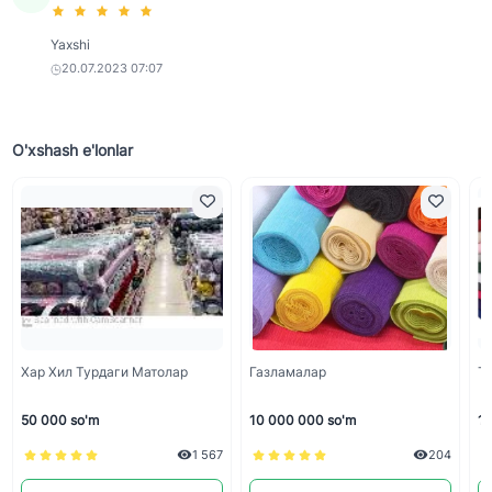
Yaxshi
20.07.2023 07:07
O'xshash e'lonlar
Хар Хил Турдаги Матолар
Газламалар
T
50 000 so'm
10 000 000 so'm
10
1 567
204