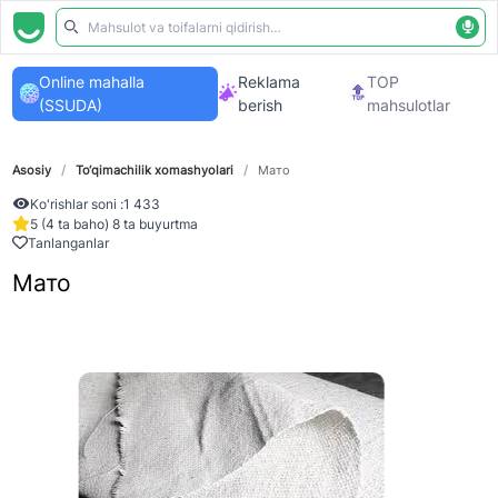
Online mahalla
Reklama
TOP
(SSUDA)
berish
mahsulotlar
Asosiy
/
To‘qimachilik xomashyolari
/
Мато
Ko'rishlar soni :
1 433
5 (4 ta baho) 8 ta buyurtma
Tanlanganlar
Мато