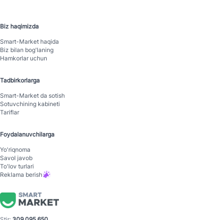
Biz haqimizda
Smart-Mаrket haqida
Biz bilan bog'laning
Hamkorlar uchun
Tadbirkorlarga
Smart-Mаrket da sotish
Sotuvchining kabineti
Tariflar
Foydalanuvchilarga
Yo'riqnoma
Savol javob
To'lov turlari
Reklama berish
Stir:
309 095 650