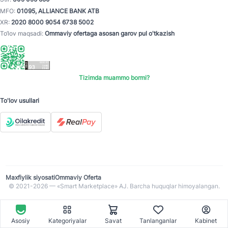
MFO:
01095, ALLIANCE BANK ATB
XR:
2020 8000 9054 6738 5002
To‘lov maqsadi:
Ommaviy ofertaga asosan garov pul o'tkazish
Tizimda muammo bormi?
To'lov usullari
Maxfiylik siyosati
Ommaviy Oferta
© 2021-2026 — «Smart Marketplace» AJ. Barcha huquqlar himoyalangan.
Asosiy
Kategoriyalar
Savat
Tanlanganlar
Kabinet