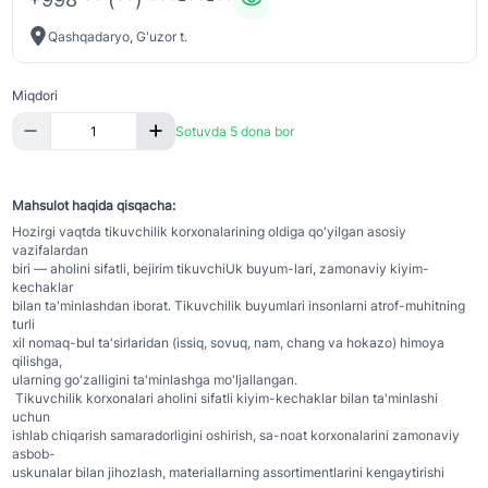
Qashqadaryo, G'uzor t.
Miqdori
Sotuvda 5 dona bor
Mahsulot haqida qisqacha:
Hozirgi vaqtda tikuvchilik korxonalarining oldiga qo'yilgan asosiy
vazifalardan
biri — aholini sifatli, bejirim tikuvchiUk buyum-lari, zamonaviy kiyim-
kechaklar
bilan ta'minlashdan iborat. Tikuvchilik buyumlari insonlarni atrof-muhitning
turli
xil nomaq-bul ta'sirlaridan (issiq, sovuq, nam, chang va hokazo) himoya
qilishga,
ularning go'zalligini ta'minlashga mo'ljallangan.
Tikuvchilik korxonalari aholini sifatli kiyim-kechaklar bilan ta'minlashi
uchun
ishlab chiqarish samaradorligini oshirish, sa-noat korxonalarini zamonaviy
asbob-
uskunalar bilan jihozlash, materiallarning assortimentlarini kengaytirishi