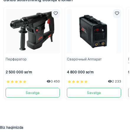
Перфаратор
Сварочный Аппарат
П
Т
2 500 000 so'm
4 800 000 so'm
90
3 450
2 233
Savatga
Savatga
Biz haqimizda