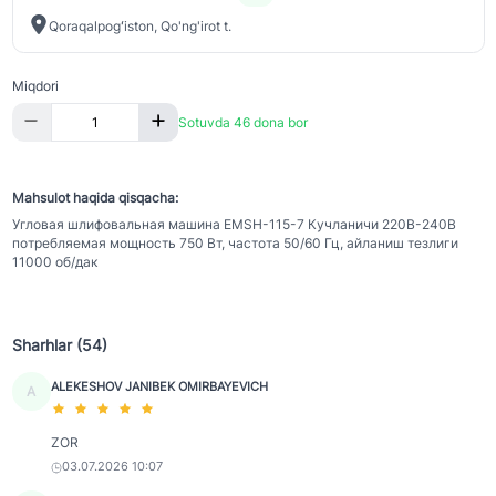
Qoraqalpogʻiston, Qo'ng'irot t.
Miqdori
Sotuvda 46 dona bor
Mahsulot haqida qisqacha:
Угловая шлифовальная машина EMSH-115-7 Кучланичи 220В-240В
потребляемая мощность 750 Вт, частота 50/60 Гц, айланиш тезлиги
11000 об/дак
Sharhlar (54)
ALEKESHOV JANIBEK OMIRBAYEVICH
A
ZOR
03.07.2026 10:07