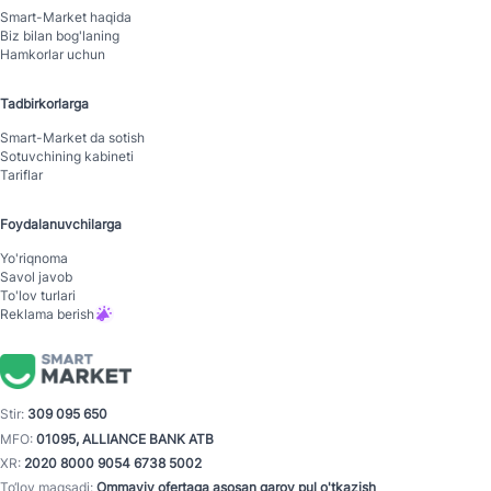
Smart-Mаrket haqida
Biz bilan bog'laning
Hamkorlar uchun
Tadbirkorlarga
Smart-Mаrket da sotish
Sotuvchining kabineti
Tariflar
Foydalanuvchilarga
Yo'riqnoma
Savol javob
To'lov turlari
Reklama berish
Stir:
309 095 650
MFO:
01095, ALLIANCE BANK ATB
XR:
2020 8000 9054 6738 5002
To‘lov maqsadi:
Ommaviy ofertaga asosan garov pul o'tkazish