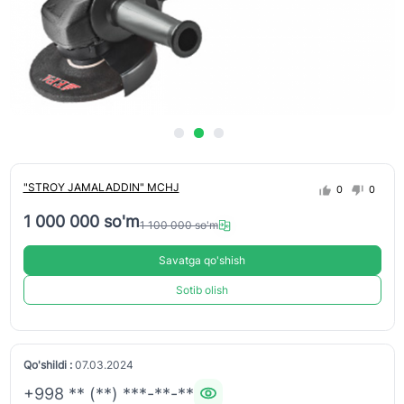
"STROY JAMALADDIN" MCHJ
0
0
1 000 000 so'm
1 100 000 so'm
Savatga qo'shish
Sotib olish
Qo'shildi :
07.03.2024
+998 ** (**) ***-**-**