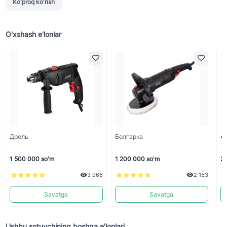
Ko'proq ko'rish
O'xshash e'lonlar
Дрель
Болгарка
А
1 500 000 so'm
1 200 000 so'm
2 
3 966
2 153
Savatga
Savatga
Ushbu sotuvchining boshqa e'lonlari