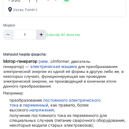
Jizzax, Forish t.
Miqdori
Sotuvda 40 dona bor
Mahsulot haqida qisqacha:
Мотор-генератор
нем.
Umformer
(
, двигатель-
электрическая машина
генератор) —
для преобразования
электрической энергии из одной её формы в другую либо же, в
некоторых случаях, функционирующая как проводник
электрической энергии, не производящий в конечном итоге
данного преобразования.
Например:
преобразование
постоянного электрического
тока
в
переменный
, как правило, более
высокого
напряжения
;
получение постоянного тока из переменного для
специальных случаев (питание сварочного оборудования,
некоторые модели старых электровозов);