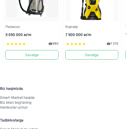
Пилисос
Корчер
То
5 050 000 so'm
7 500 000 so'm
10
980
1 015
Savatga
Savatga
Biz haqimizda
Smart-Mаrket haqida
Biz bilan bog'laning
Hamkorlar uchun
Tadbirkorlarga