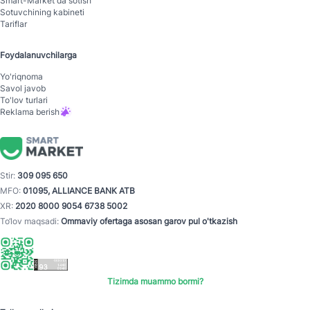
Smart-Mаrket da sotish
Sotuvchining kabineti
Tariflar
Foydalanuvchilarga
Yo'riqnoma
Savol javob
To'lov turlari
Reklama berish
Stir:
309 095 650
MFO:
01095, ALLIANCE BANK ATB
XR:
2020 8000 9054 6738 5002
To‘lov maqsadi:
Ommaviy ofertaga asosan garov pul o'tkazish
Tizimda muammo bormi?