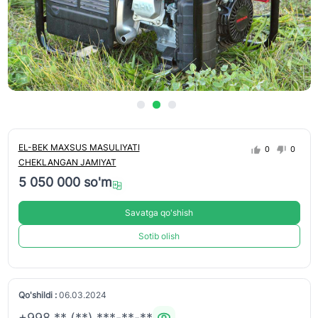
EL-BEK MAXSUS MASULIYATI
0
0
CHEKLANGAN JAMIYAT
5 050 000 so'm
Savatga qo'shish
Sotib olish
Qo'shildi :
06.03.2024
+998 ** (**) ***-**-**