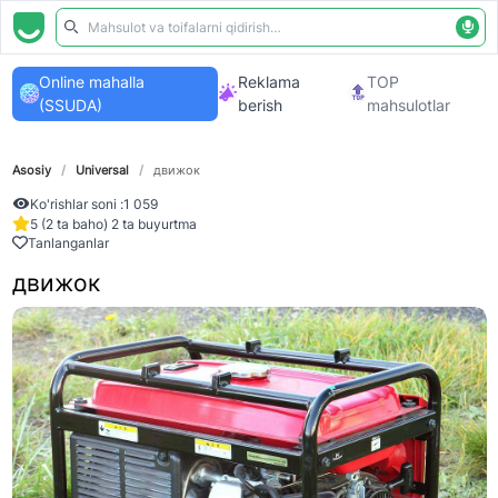
Online mahalla
Reklama
TOP
(SSUDA)
berish
mahsulotlar
Asosiy
/
Universal
/
движок
Ko'rishlar soni :
1 059
5 (2 ta baho) 2 ta buyurtma
Tanlanganlar
движок