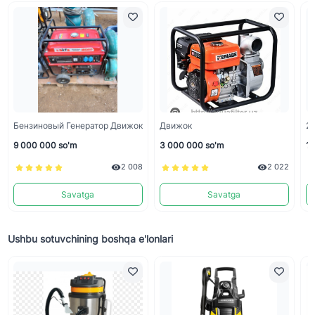
Бензиновый Генератор Движок
Движок
2
9 000 000 so'm
3 000 000 so'm
15
2 008
2 022
Savatga
Savatga
Ushbu sotuvchining boshqa e'lonlari