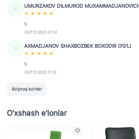
UMURZAKOV DILMUROD MUXAMMADJANOVIC
U
5
27.12.2023 01:12
AXMADJANOV SHAXBOZBEK BOXODIR O‘G‘LI
A
5
27.12.2023 11:12
Ko'proq ko'rish
O'xshash e'lonlar