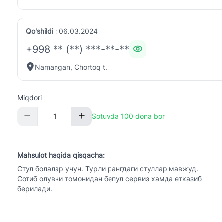
Qo'shildi :
06.03.2024
+998 ** (**) ***-**-**
Namangan, Chortoq t.
Miqdori
Sotuvda 100 dona bor
Mahsulot haqida qisqacha:
Cтул болалар учун. Турли рангдаги стуллар мавжуд.
Сотиб олувчи томонидан бепул сервиз хамда етказиб
берилади.