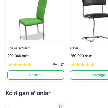
Stullar To'plami
Стул
200 000 so'm
250 000 so'm
4 457
Savatga
Savatga
Ko'rilgan e'lonlar