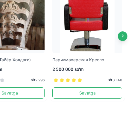
Тайёр Холдаги)
Парикмахерская Кресло
М
m
2 500 000 so'm
3
2 296
3 140
Savatga
Savatga