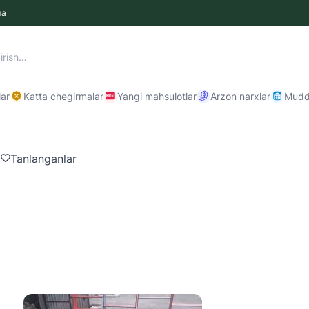
ma
ar
Katta chegirmalar
Yangi mahsulotlar
Arzon narxlar
Mudda
a
Tanlanganlar