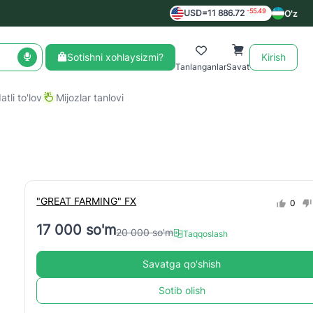
-55.49
USD=11 886.72
O'z
Sotishni xohlaysizmi?
Kirish
Tanlanganlar
Savat
tli to'lov
Mijozlar tanlovi
"GREAT FARMING" FX
0
17 000 so'm
20 000 so'm
Taqqoslash
Savatga qo'shish
Sotib olish