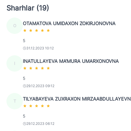
Sharhlar (19)
OTAMATOVA UMIDAXON ZOKIRJONOVNA
O
5
31.12.2023 10:12
INATULLAYEVA MA’MURA UMARXONOVNA
I
5
29.12.2023 09:12
TILYABAYEVA ZUXRAXON MIRZAABDULLAYEVN
T
5
29.12.2023 06:12