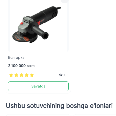
Болгарка
2 100 000 so'm
903
Savatga
Ushbu sotuvchining boshqa e'lonlari