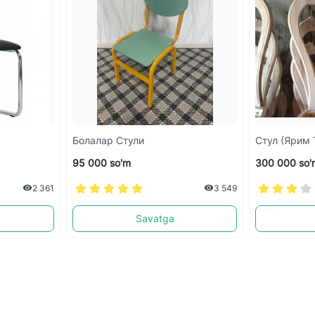
Болалар Стули
Стул (ярим 
95 000 so'm
300 000 so'
2 361
3 549
Savatga