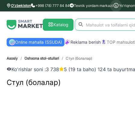
O'zbekiston
+998 (78) 777 84 84
Texnik yordam markazi
Yo'riqno
Katalog
Online mahalla (SSUDA)
Reklama berish
TOP mahsulotl
Asosiy
/
Oshxona stol-stullari
/
Стул (болалар)
Ko'rishlar soni :
3 738
5 (19 ta baho) 124 ta buyurtm
Стул (болалар)