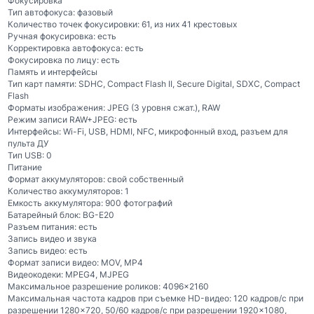
Фокусировка
Тип автофокуса: фазовый
Количество точек фокусировки: 61, из них 41 крестовых
Ручная фокусировка: есть
Корректировка автофокуса: есть
Фокусировка по лицу: есть
Память и интерфейсы
Тип карт памяти: SDHC, Compact Flash II, Secure Digital, SDXC, Compact
Flash
Форматы изображения: JPEG (3 уровня сжат.), RAW
Режим записи RAW+JPEG: есть
Интерфейсы: Wi-Fi, USB, HDMI, NFC, микрофонный вход, разъем для
пульта ДУ
Тип USB: 0
Питание
Формат аккумуляторов: свой собственный
Количество аккумуляторов: 1
Емкость аккумулятора: 900 фотографий
Батарейный блок: BG-E20
Разъем питания: есть
Запись видео и звука
Запись видео: есть
Формат записи видео: MOV, MP4
Видеокодеки: MPEG4, MJPEG
Максимальное разрешение роликов: 4096×2160
Максимальная частота кадров при съемке HD-видео: 120 кадров/с при
разрешении 1280×720, 50/60 кадров/с при разрешении 1920×1080,