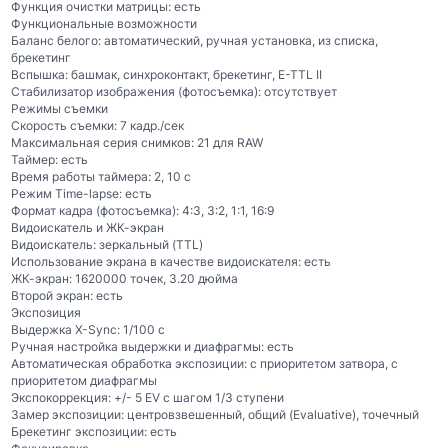
Функция очистки матрицы: есть
Функциональные возможности
Баланс белого: автоматический, ручная установка, из списка,
брекетинг
Вспышка: башмак, синхроконтакт, брекетинг, E-TTL II
Стабилизатор изображения (фотосъемка): отсутствует
Режимы съемки
Скорость съемки: 7 кадр./сек
Максимальная серия снимков: 21 для RAW
Таймер: есть
Время работы таймера: 2, 10 c
Режим Time-lapse: есть
Формат кадра (фотосъемка): 4:3, 3:2, 1:1, 16:9
Видоискатель и ЖК-экран
Видоискатель: зеркальный (TTL)
Использование экрана в качестве видоискателя: есть
ЖК-экран: 1620000 точек, 3.20 дюйма
Второй экран: есть
Экспозиция
Выдержка X-Sync: 1/100 c
Ручная настройка выдержки и диафрагмы: есть
Автоматическая обработка экспозиции: с приоритетом затвора, с
приоритетом диафрагмы
Экспокоррекция: +/- 5 EV с шагом 1/3 ступени
Замер экспозиции: центровзвешенный, общий (Evaluative), точечный
Брекетинг экспозиции: есть