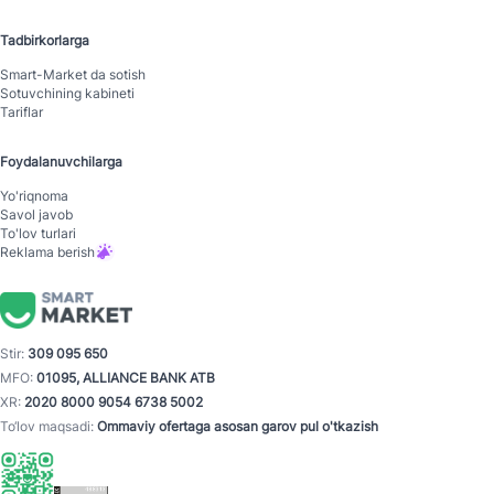
Tadbirkorlarga
Smart-Mаrket da sotish
Sotuvchining kabineti
Tariflar
Foydalanuvchilarga
Yo'riqnoma
Savol javob
To'lov turlari
Reklama berish
Stir:
309 095 650
MFO:
01095, ALLIANCE BANK ATB
XR:
2020 8000 9054 6738 5002
To‘lov maqsadi:
Ommaviy ofertaga asosan garov pul o'tkazish