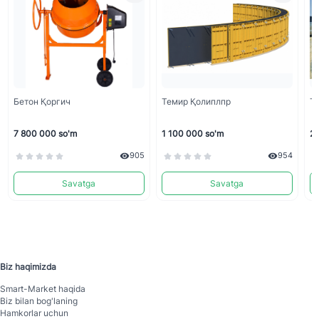
Бетон Қоргич
Темир Қолиплпр
Т
7 800 000 so'm
1 100 000 so'm
26
905
954
Savatga
Savatga
Biz haqimizda
Smart-Mаrket haqida
Biz bilan bog'laning
Hamkorlar uchun