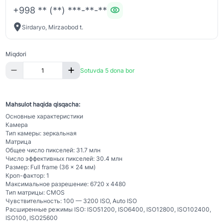
+998 ** (**) ***-**-**
Sirdaryo, Mirzaobod t.
Miqdori
Sotuvda 5 dona bor
Mahsulot haqida qisqacha:
Основные характеристики
Камера
Тип камеры: зеркальная
Матрица
Общее число пикселей: 31.7 млн
Число эффективных пикселей: 30.4 млн
Размер: Full frame (36 x 24 мм)
Кроп-фактор: 1
Максимальное разрешение: 6720 x 4480
Тип матрицы: CMOS
Чувствительность: 100 — 3200 ISO, Auto ISO
Расширенные режимы ISO: ISO51200, ISO6400, ISO12800, ISO102400,
ISO100, ISO25600