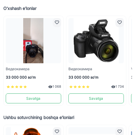
O'xshash e'lonlar
Ведеокамера
Видеокамира
Vi
33 000 000 so'm
33 000 000 so'm
32
1 068
1 734
Savatga
Savatga
Ushbu sotuvchining boshqa e'lonlari