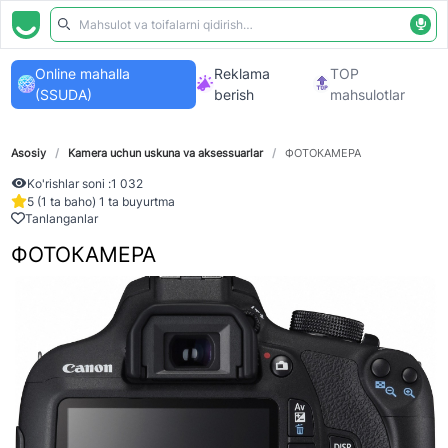
Online mahalla
Reklama
TOP
(SSUDA)
berish
mahsulotlar
Asosiy
/
Kamera uchun uskuna va aksessuarlar
/
ФОТОКАМЕРА
Ko'rishlar soni :
1 032
5 (1 ta baho) 1 ta buyurtma
Tanlanganlar
ФОТОКАМЕРА