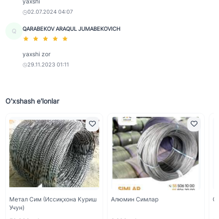
yaxshi
02.07.2024 04:07
QARABEKOV ARAQUL JUMABEKOVICH
Q
yaxshi zor
29.11.2023 01:11
O'xshash e'lonlar
Метал Сим (Иссиқхона Куриш
Алюмин Симлар
С
Учун)