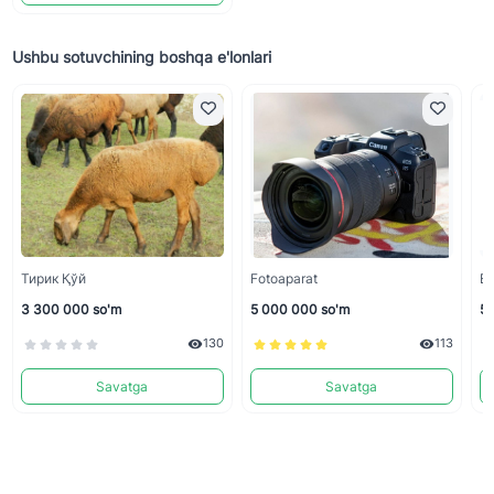
Ushbu sotuvchining boshqa e'lonlari
Тирик Қўй
Fotoaparat
Ep
3 300 000 so'm
5 000 000 so'm
5 
130
113
Savatga
Savatga