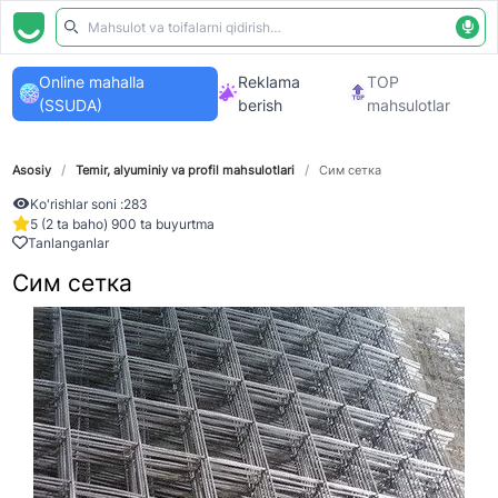
Online mahalla
Reklama
TOP
(SSUDA)
berish
mahsulotlar
Asosiy
/
Temir, alyuminiy va profil mahsulotlari
/
Сим сетка
Ko'rishlar soni :
283
5 (2 ta baho) 900 ta buyurtma
Tanlanganlar
Сим сетка