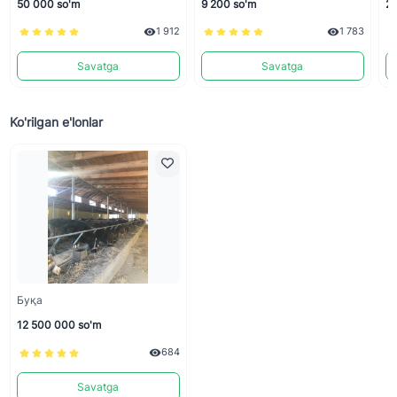
50 000 so'm
9 200 so'm
25
1 912
1 783
Savatga
Savatga
Ko'rilgan e'lonlar
Буқа
12 500 000 so'm
684
Savatga