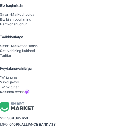
Biz haqimizda
Smart-Mаrket haqida
Biz bilan bog'laning
Hamkorlar uchun
Tadbirkorlarga
Smart-Mаrket da sotish
Sotuvchining kabineti
Tariflar
Foydalanuvchilarga
Yo'riqnoma
Savol javob
To'lov turlari
Reklama berish
Stir:
309 095 650
MFO:
01095, ALLIANCE BANK ATB