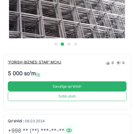
"FORISH-BIZNES-STAR" MCHJ
0
0
5 000 so'm
Savatga qo'shish
Sotib olish
Qo'shildi :
06.03.2024
+998 ** (**) ***-**-**