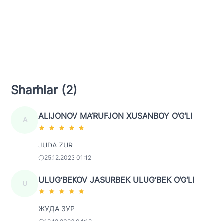
Sharhlar (2)
ALIJONOV MA’RUFJON XUSANBOY O‘G‘LI
A
JUDA ZUR
25.12.2023 01:12
ULUG‘BEKOV JASURBEK ULUG‘BEK O‘G‘LI
U
ЖУДА ЗУР