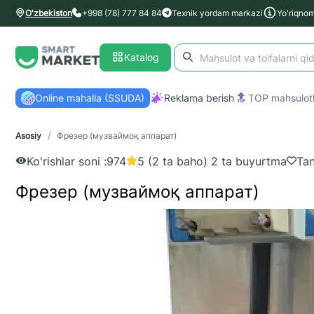
O'zbekiston
+998 (78) 777 84 84
Texnik yordam markazi
Yo'riqno
Katalog
Online mahalla (SSUDA)
Reklama berish
TOP mahsulotl
Asosiy
/
Фрезер (музваймоқ аппарат)
Ko'rishlar soni :
974
5 (2 ta baho) 2 ta buyurtma
Tan
Фрезер (музваймоқ аппарат)