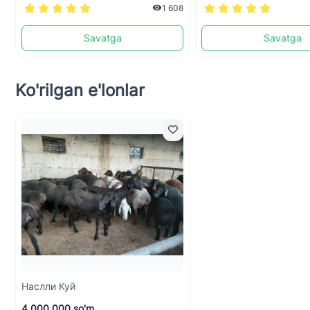
1 608
Savatga
Savatga
Ko'rilgan e'lonlar
Наслли Куй
4 000 000 so'm