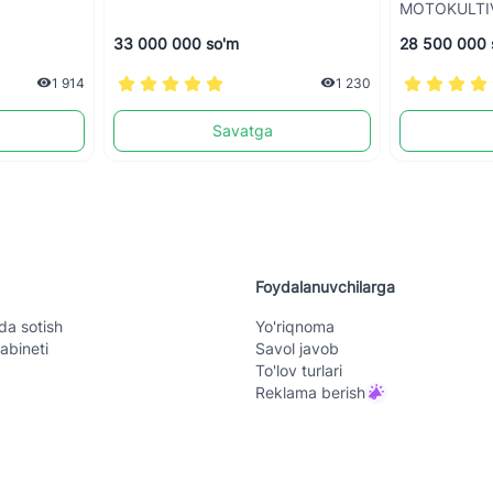
MOTOKULTI
33 000 000 so'm
28 500 000 
1 914
1 230
Savatga
Foydalanuvchilarga
da sotish
Yo'riqnoma
abineti
Savol javob
To'lov turlari
Reklama berish