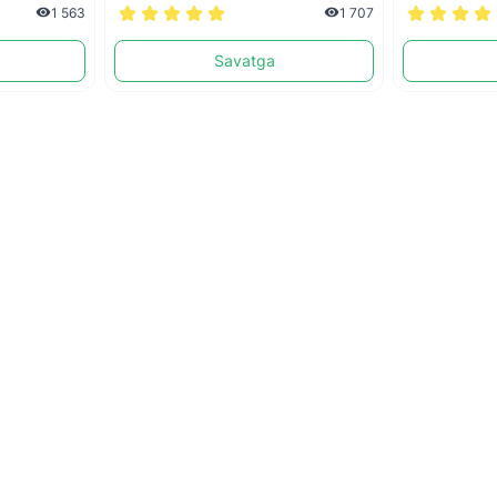
1 563
1 707
Savatga