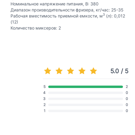
Номинальное напряжение питания, В: 380
Диапазон производительности фризера, кг/час: 25-35
3
Рабочая вместимость приемной емкости, м
(л): 0,012
(12)
Количество миксеров: 2
5.0 / 5
5
2
4
0
3
0
2
0
1
0