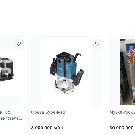
й, Со
Фреза Бурейнsq
Музкаймок 
Двигателем
8 000 000 so'm
30 000 000 