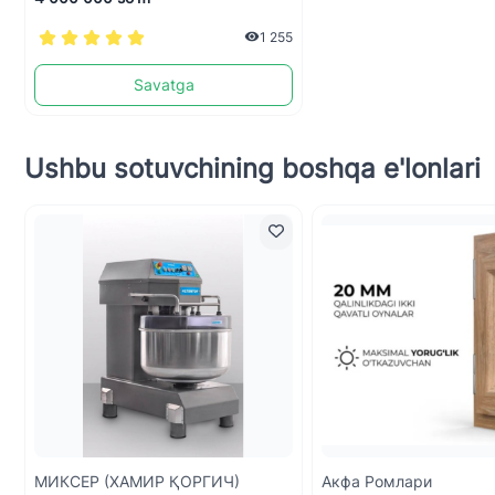
1 255
Savatga
Ushbu sotuvchining boshqa e'lonlari
МИКСЕР (ХАМИР ҚОРГИЧ)
Акфа Ромлари