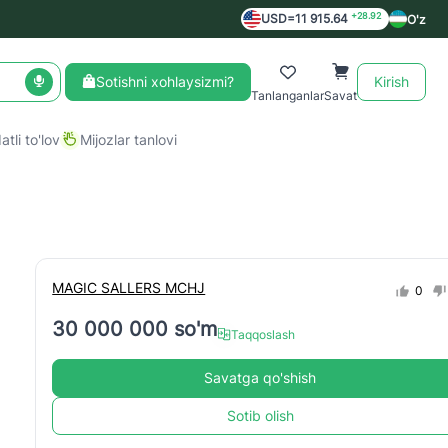
+28.92
USD=11 915.64
O'z
Sotishni xohlaysizmi?
Kirish
Tanlanganlar
Savat
tli to'lov
Mijozlar tanlovi
MAGIC SALLERS MCHJ
0
30 000 000 so'm
Taqqoslash
Savatga qo'shish
Sotib olish