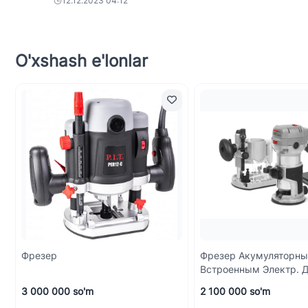
12.12.2023 04:12
O'xshash e'lonlar
Фрезер
Фрезер Акумуляторны
Встроенным Электр. 
Марка "CROWN"
3 000 000 so'm
2 100 000 so'm