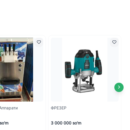
Аппарати
ФРЕЗЕР
Ф
so'm
3 000 000 so'm
2