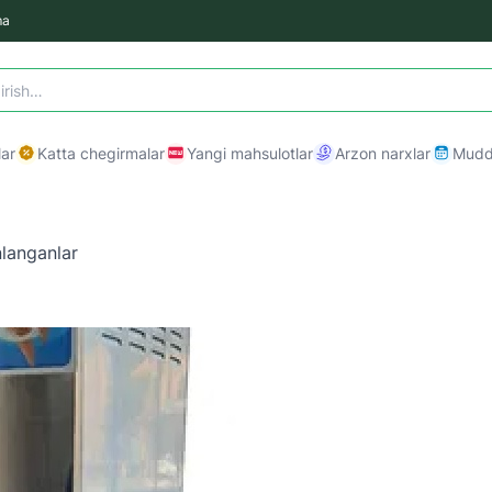
ma
ar
Katta chegirmalar
Yangi mahsulotlar
Arzon narxlar
Mudda
langanlar