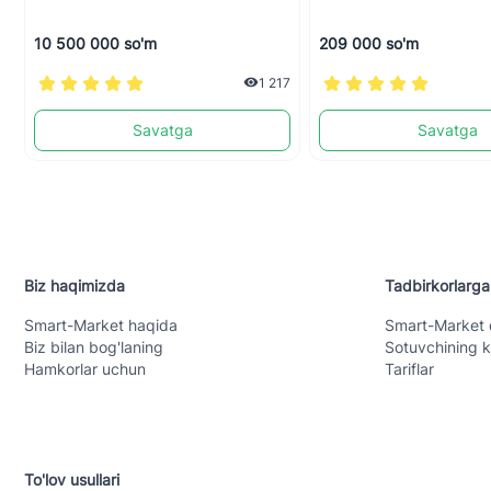
10 500 000 so'm
209 000 so'm
1 217
Savatga
Savatga
Biz haqimizda
Tadbirkorlarga
Smart-Mаrket haqida
Smart-Mаrket 
Biz bilan bog'laning
Sotuvchining k
Hamkorlar uchun
Tariflar
To'lov usullari