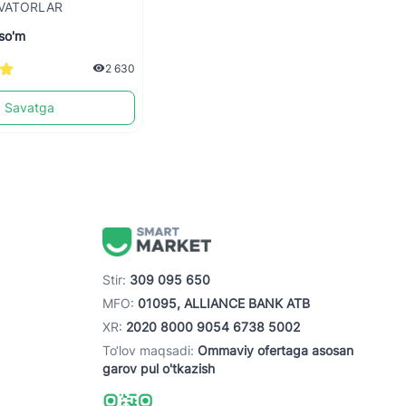
VATORLAR
so'm
2 630
Savatga
Stir:
309 095 650
MFO:
01095, ALLIANCE BANK ATB
XR:
2020 8000 9054 6738 5002
To‘lov maqsadi:
Ommaviy ofertaga asosan
garov pul o'tkazish