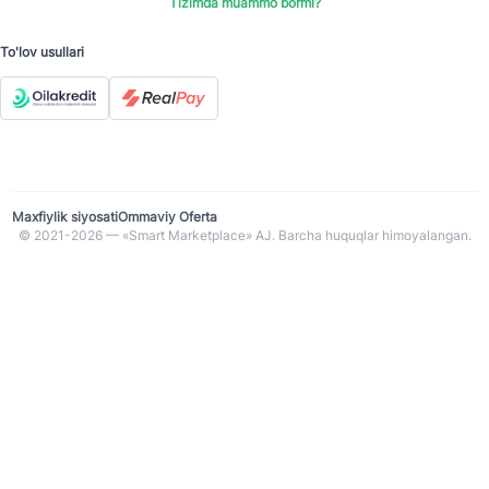
Tizimda muammo bormi?
To'lov usullari
Maxfiylik siyosati
Ommaviy Oferta
© 2021-2026 — «Smart Marketplace» AJ. Barcha huquqlar himoyalangan.