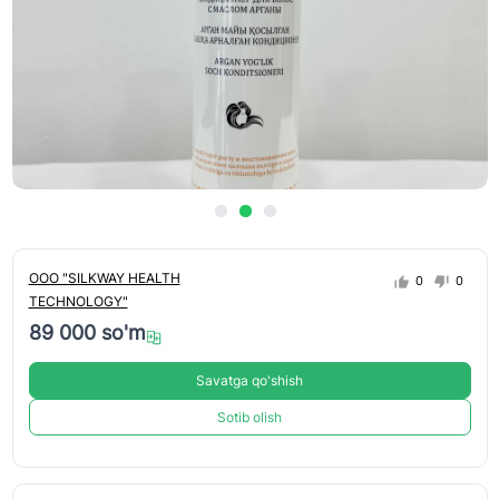
ООО "SILKWAY HEALTH
0
0
TECHNOLOGY"
89 000 so'm
Savatga qo'shish
Sotib olish