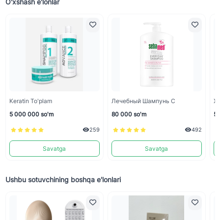
O'xshash e'lonlar
Keratin To'plam
Лечебный Шампунь С
Х
5 000 000 so'm
80 000 so'm
50
259
492
Savatga
Savatga
Ushbu sotuvchining boshqa e'lonlari