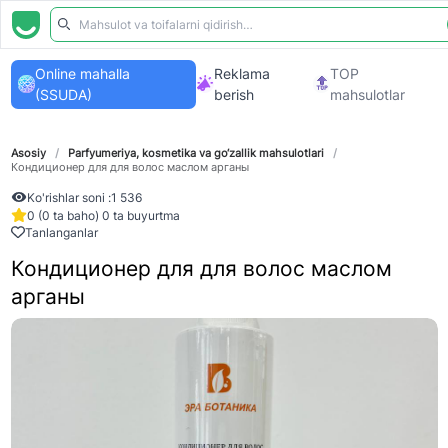
Online mahalla
Reklama
TOP
(SSUDA)
berish
mahsulotlar
Asosiy
/
Parfyumeriya, kosmetika va go‘zallik mahsulotlari
/
Кондиционер для для волос маслом арганы
Ko'rishlar soni :
1 536
0 (0 ta baho) 0 ta buyurtma
Tanlanganlar
Кондиционер для для волос маслом
арганы