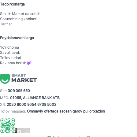
Tadbirkorlarga
Smart-Mаrket da sotish
Sotuvchining kabineti
Tariflar
Foydalanuvchilarga
Yo'riqnoma
Savol javob
To'lov turlari
Reklama berish
Stir:
309 095 650
MFO:
01095, ALLIANCE BANK ATB
XR:
2020 8000 9054 6738 5002
To‘lov maqsadi:
Ommaviy ofertaga asosan garov pul o'tkazish