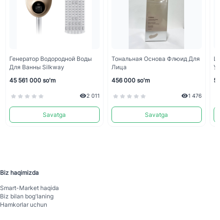
Генератор Водородной Воды
Тональная Основа Флюид Для
Цз
Для Ванны Silkway
Лица
Упр
45 561 000 so'm
456 000 so'm
53
2 011
1 476
Savatga
Savatga
Biz haqimizda
Smart-Mаrket haqida
Biz bilan bog'laning
Hamkorlar uchun