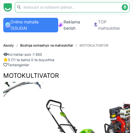
Online mahalla
Reklama
TOP
(SSUDA)
berish
mahsulotlar
Asosiy
/
Boshqa xomashyo va mahsulotlar
/
MOTOKULTIVATOR
Ko'rishlar soni :
1 650
5 (11 ta baho) 0 ta buyurtma
Tanlanganlar
MOTOKULTIVATOR