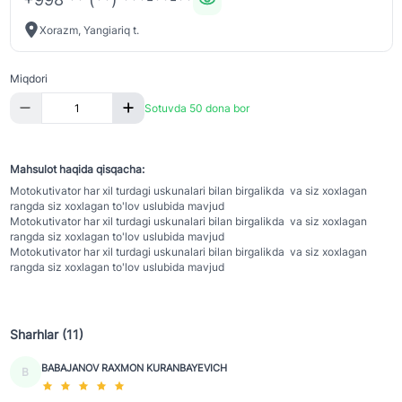
Xorazm, Yangiariq t.
Miqdori
Sotuvda 50 dona bor
Mahsulot haqida qisqacha:
Motokutivator har xil turdagi uskunalari bilan birgalikda va siz xoxlagan
rangda siz xoxlagan to'lov uslubida mavjud
Motokutivator har xil turdagi uskunalari bilan birgalikda va siz xoxlagan
rangda siz xoxlagan to'lov uslubida mavjud
Motokutivator har xil turdagi uskunalari bilan birgalikda va siz xoxlagan
rangda siz xoxlagan to'lov uslubida mavjud
Sharhlar (11)
BABAJANOV RAXMON KURANBAYEVICH
B