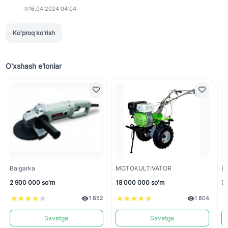
16.04.2024 04:04
Ko'proq ko'rish
O'xshash e'lonlar
Balgarka
MOTOKULTIVATOR
Б
2 900 000 so'm
18 000 000 so'm
3 
1 852
1 804
Savatga
Savatga