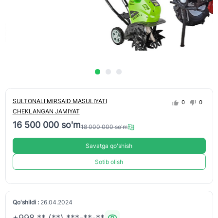
SULTONALI MIRSAID MASULIYATI
0
0
CHEKLANGAN JAMIYAT
16 500 000 so'm
18 000 000 so'm
Savatga qo'shish
Sotib olish
Qo'shildi :
26.04.2024
+998 ** (**) ***-**-**