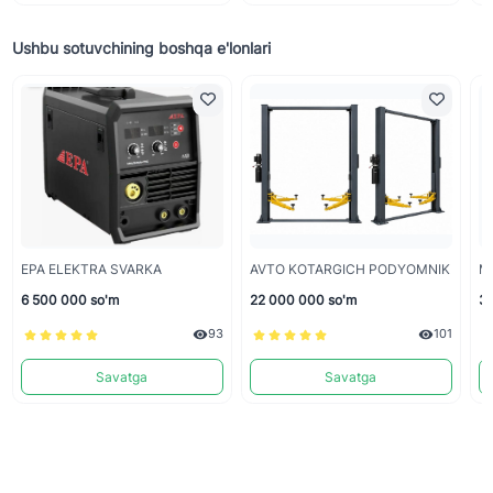
Ushbu sotuvchining boshqa e'lonlari
EPA ELEKTRA SVARKA
AVTO KOTARGICH PODYOMNIK
М
6 500 000 so'm
22 000 000 so'm
33
93
101
Savatga
Savatga