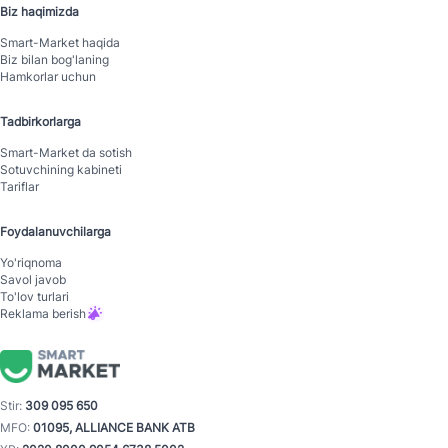
Biz haqimizda
Smart-Mаrket haqida
Biz bilan bog'laning
Hamkorlar uchun
Tadbirkorlarga
Smart-Mаrket da sotish
Sotuvchining kabineti
Tariflar
Foydalanuvchilarga
Yo'riqnoma
Savol javob
To'lov turlari
Reklama berish
Stir:
309 095 650
MFO:
01095, ALLIANCE BANK ATB