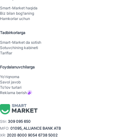
Smart-Mаrket haqida
Biz bilan bog'laning
Hamkorlar uchun
Tadbirkorlarga
Smart-Mаrket da sotish
Sotuvchining kabineti
Tariflar
Foydalanuvchilarga
Yo'riqnoma
Savol javob
To'lov turlari
Reklama berish
Stir:
309 095 650
MFO:
01095, ALLIANCE BANK ATB
XR:
2020 8000 9054 6738 5002