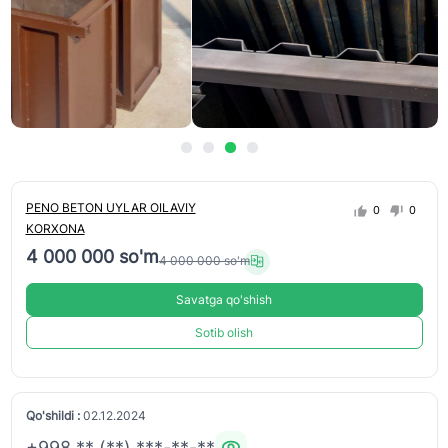
PENO BETON UYLAR OILAVIY
0
0
KORXONA
4 000 000 so'm
4 000 000 so'm
Savatga qo'shish
Sotib olish
Qo'shildi :
02.12.2024
+998 ** (**) ***-**-**