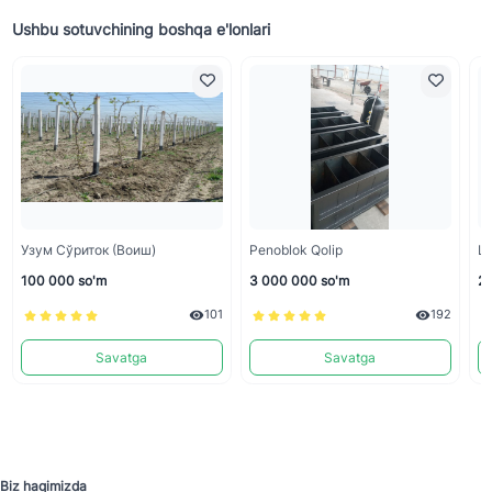
Ushbu sotuvchining boshqa e'lonlari
Узум Сўриток (воиш)
Penoblok Qolip
La
100 000 so'm
3 000 000 so'm
2 
101
192
Savatga
Savatga
Biz haqimizda