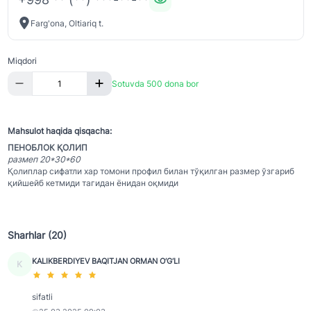
Farg'ona, Oltiariq t.
Miqdori
Sotuvda 500 dona bor
Mahsulot haqida qisqacha:
ПЕНОБЛОК ҚОЛИП
размеп 20*30*60
Қолиплар сифатли хар томони профил билан тўқилган размер ўзгариб
қийшейб кетмиди тагидан ёнидан оқмиди
Sharhlar (20)
KALIKBERDIYEV BAQITJAN ORMAN O‘G‘LI
K
sifatli