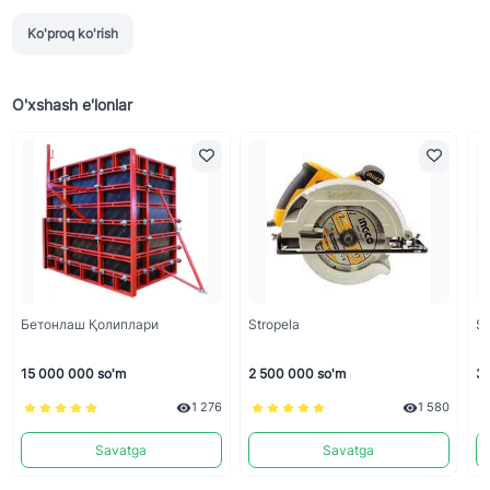
Ko'proq ko'rish
O'xshash e'lonlar
Бетонлаш Қолиплари
Stropela
Sh
15 000 000 so'm
2 500 000 so'm
33
1 276
1 580
Savatga
Savatga