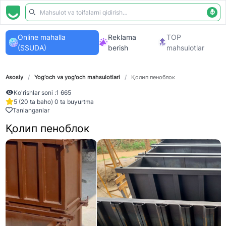
Online mahalla
Reklama
TOP
(SSUDA)
berish
mahsulotlar
Asosiy
/
Yog‘och va yog‘och mahsulotlari
/
Қолип пеноблок
Ko'rishlar soni :
1 665
5 (20 ta baho) 0 ta buyurtma
Tanlanganlar
Қолип пеноблок