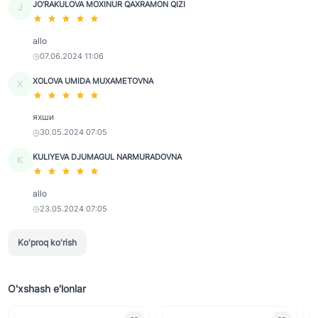
JO‘RAKULOVA MOXINUR QAXRAMON QIZI
J
allo
07.06.2024 11:06
XOLOVA UMIDA MUXAMETOVNA
X
яхши
30.05.2024 07:05
KULIYEVA DJUMAGUL NARMURADOVNA
K
allo
23.05.2024 07:05
Ko'proq ko'rish
O'xshash e'lonlar