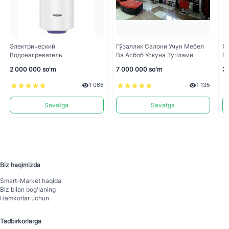
Электрический
Гўзаллик Салони Учун Мебел
Xa
Водонагреватель
Ва Асбоб Ускуна Туплами
Bo
2 000 000 so'm
7 000 000 so'm
30
1 066
1 135
Savatga
Savatga
Biz haqimizda
Smart-Mаrket haqida
Biz bilan bog'laning
Hamkorlar uchun
Tadbirkorlarga