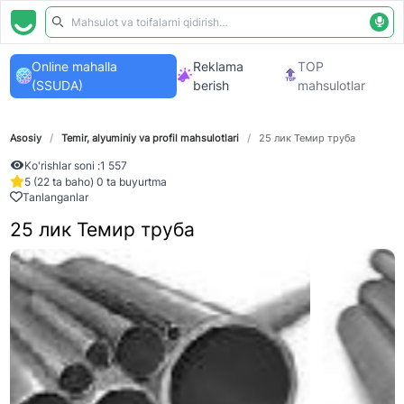
Online mahalla
Reklama
TOP
(SSUDA)
berish
mahsulotlar
Asosiy
/
Temir, alyuminiy va profil mahsulotlari
/
25 лик Темир труба
Ko'rishlar soni :
1 557
5 (22 ta baho) 0 ta buyurtma
Tanlanganlar
25 лик Темир труба