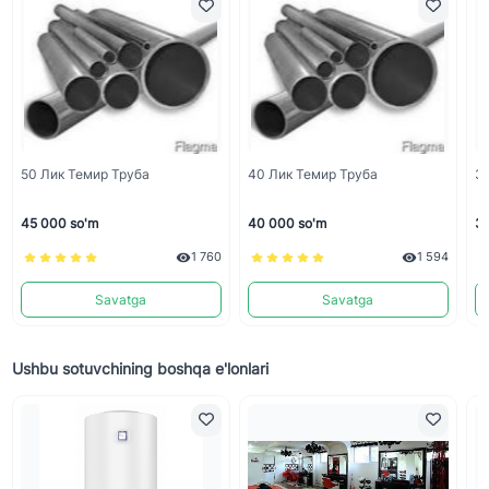
50 Лик Темир Труба
40 Лик Темир Труба
32
45 000 so'm
40 000 so'm
35
1 760
1 594
Savatga
Savatga
Ushbu sotuvchining boshqa e'lonlari