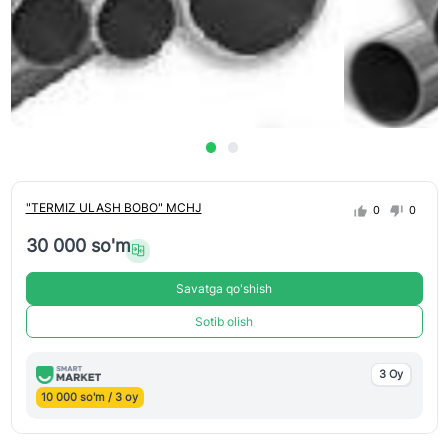
"TERMIZ ULASH BOBO" MCHJ
0
0
30 000 so'm
Savatga qo'shish
Sotib olish
3 Oy
10 000 so'm / 3 oy