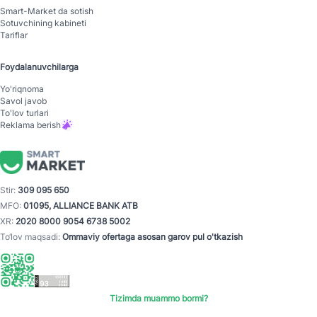
Smart-Mаrket da sotish
Sotuvchining kabineti
Tariflar
Foydalanuvchilarga
Yo'riqnoma
Savol javob
To'lov turlari
Reklama berish
Stir:
309 095 650
MFO:
01095, ALLIANCE BANK ATB
XR:
2020 8000 9054 6738 5002
To‘lov maqsadi:
Ommaviy ofertaga asosan garov pul o'tkazish
Tizimda muammo bormi?