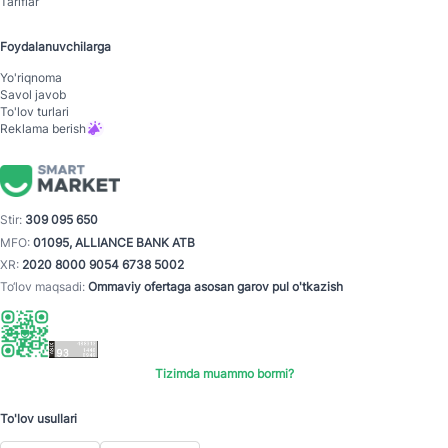
Tariflar
Foydalanuvchilarga
Yo'riqnoma
Savol javob
To'lov turlari
Reklama berish
Stir:
309 095 650
MFO:
01095, ALLIANCE BANK ATB
XR:
2020 8000 9054 6738 5002
To‘lov maqsadi:
Ommaviy ofertaga asosan garov pul o'tkazish
Tizimda muammo bormi?
To'lov usullari