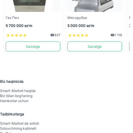
Газ Печ
Мясорубка
М
5 700 000 so'm
5 000 000 so'm
7 
937
1 116
Savatga
Savatga
Biz haqimizda
Smart-Mаrket haqida
Biz bilan bog'laning
Hamkorlar uchun
Tadbirkorlarga
Smart-Mаrket da sotish
Sotuvchining kabineti