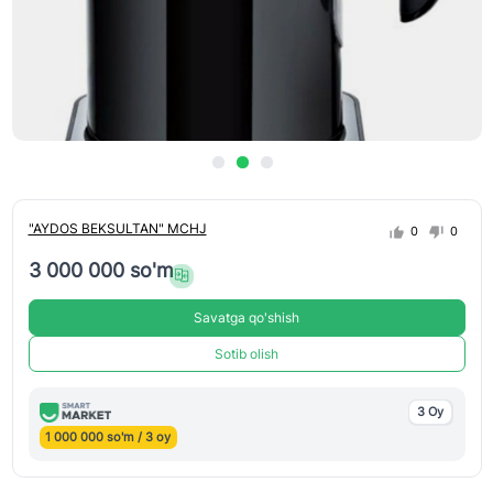
"AYDOS BEKSULTAN" MCHJ
0
0
3 000 000 so'm
Savatga qo'shish
Sotib olish
3 Oy
1 000 000 so'm / 3 oy