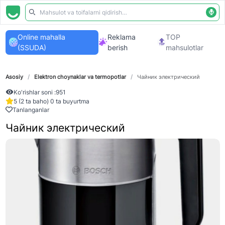
Online mahalla
Reklama
TOP
(SSUDA)
berish
mahsulotlar
Asosiy
/
Elektron choynaklar va termopotlar
/
Чайник электрический
Ko'rishlar soni :
951
5 (2 ta baho) 0 ta buyurtma
Tanlanganlar
Чайник электрический