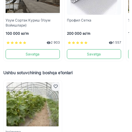
Узум Сортак Куриш (узум
Профил Сетка
Уз
Войишлари)
100 000 so'm
200 000 so'm
10
2 903
1 557
Savatga
Savatga
Ushbu sotuvchining boshqa e'lonlari
Issiqxona