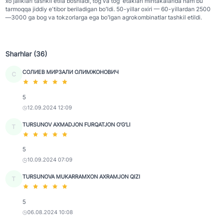
xoʻjaliklari tashkil etila boshladi, tog va togʻ etaklari mintakalarida ham bu
tarmoqqa jiddiy eʼtibor beriladigan boʻldi. 50-yillar oxiri — 60-yillardan 2500
—3000 ga bog va tokzorlarga ega boʻlgan agrokombinatlar tashkil etildi.
Sharhlar (36)
СОЛИЕВ МИРЗАЛИ ОЛИМЖОНОВИЧ
С
5
12.09.2024 12:09
TURSUNOV AXMADJON FURQATJON O‘G‘LI
T
5
10.09.2024 07:09
TURSUNOVA MUKARRAMXON AXRAMJON QIZI
T
5
06.08.2024 10:08