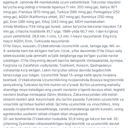
egallaydi. Jahonda 84 mamlakatda uzum yetishtiriladi. Tokzorlar maydoni
boʻyicha eng oldingi oʻrinlarda Ispaniya (1 mln. 200 ming ga), Italiya (871
ming ga), Fransiya (870 ming ga), Turkiya (560 ming ga), Portugaliya (252
ming ga), AQSH (Kaliforniya shtati, 357 ming ga), Ruminiya (250 ming
ga), Eron (260 ming ga), Xitoy (243 ming ga), MDH mamlakatlari
ichida Moldova (154 ming ga) turadi. Jahon boʻyicha tokzorlar maydoni 7,4
mln.ga, oʻrtacha hosildorlik 81,7 s/ga. 1999-yilda 60,7 mln. t dan koʻgtroq
uzum yetishtirildi, 29,9 mln. t vino, 1,3 mln. t mayiz tayyorlandi. Eng koʻp
mayiz AQSH, Eron, Turkiyada tayyorlandi.
Oʻrta Osiyo, xususan, Oʻzbekistonda Uzumchilik uzok, tarixga ega. Mil. av.
4-asrlarda ham tok ekilgani maʼlum. Uzok, yillar davomida Oʻrta Osiyo xalq
seleksiyasida juda qimmatli xoʻjalik belgilariga ega boʻlgan yuzlab navlar
yaratilgan. Oʻrta Osiyoning deyarli barcha dehqonlik mintaqalarida, ayniqsa,
Fargʻona va Zarafshon vodiylarida, Toshkent, Xorazm, Qashqadaryo
vohalarida koʻp ekilgan.
Lekin moʻgʻullar istilosi davrida bogdorchilik
tanazzulga yuz tutgan. Uzumchilik faqat 15-asrga kelib qayta rivojlana
boshladi. Oʻzbekistonda Uzumchilikning rivojlanishida Rossiya bogʻdorchilik
jamiyatining Turkiston boʻlimi muhim rol oʻynadi. Boʻlim uzumning mahalliy
sharoitga moye keladigan eng yaxshi navlarini oʻrganib tavsiya etish, tegishli
navlarni boshqa mintaqalar (Qrim, Moldova, Zakavkazye)dan olib kelish
ishlarini tashkil qildi. Keyinchalik shu boʻlim asosida Turkiston uzumchilik va
vinochilik qoʻmitasi tashkil etildi. Qoʻmita uzumchilik va vinochilikni_ ilmiy
asosda rivojlantirish (kasalliklarga, zararkunandalarga qarshi kurash), uning
agrotexnika usullarini ishlab chiqish bilan shugullandi.
20-asr boshlarida Oʻzbekiston hududida 30,6 ming ga tokzor bor edi. 20-
yillarning 2yarmidan ixtisoslashtirilgan bogʻdorchilik va uzumchilik davlat