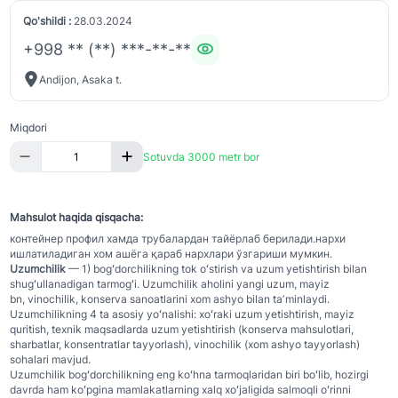
Qo'shildi :
28.03.2024
+998 ** (**) ***-**-**
Andijon, Asaka t.
Miqdori
Sotuvda 3000 metr bor
Mahsulot haqida qisqacha:
контейнер профил хамда трубалардан тайёрлаб берилади.нархи
ишлатиладиган хом ашёга қараб нархлари ўзгариши мумкин.
Uzumchilik
— 1) bogʻdorchilikning tok oʻstirish va uzum yetishtirish bilan
shugʻullanadigan tarmogʻi. Uzumchilik aholini yangi uzum, mayiz
bn, vinochilik, konserva sanoatlarini xom ashyo bilan taʼminlaydi.
Uzumchilikning 4 ta asosiy yoʻnalishi: xoʻraki uzum yetishtirish, mayiz
quritish, texnik maqsadlarda uzum yetishtirish (konserva mahsulotlari,
sharbatlar, konsentratlar tayyorlash), vinochilik (xom ashyo tayyorlash)
sohalari mavjud.
Uzumchilik bogʻdorchilikning eng koʻhna tarmoqlaridan biri boʻlib, hozirgi
davrda ham koʻpgina mamlakatlarning xalq xoʻjaligida salmoqli oʻrinni