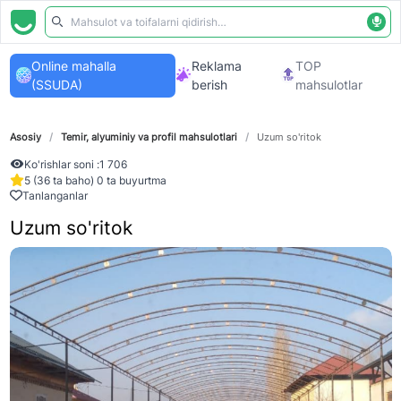
Online mahalla
Reklama
TOP
(SSUDA)
berish
mahsulotlar
Asosiy
/
Temir, alyuminiy va profil mahsulotlari
/
Uzum so'ritok
Ko'rishlar soni :
1 706
5 (36 ta baho) 0 ta buyurtma
Tanlanganlar
Uzum so'ritok