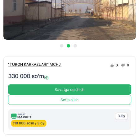
"TURON KARKAZLARI" MCHJ
0
0
330 000 so'm
Savatga qo'shish
Sotib olish
3 Oy
110 000 so'm / 3 oy