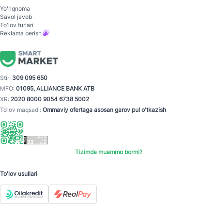
Yo'riqnoma
Savol javob
To'lov turlari
Reklama berish
Stir:
309 095 650
MFO:
01095, ALLIANCE BANK ATB
XR:
2020 8000 9054 6738 5002
To‘lov maqsadi:
Ommaviy ofertaga asosan garov pul o'tkazish
Tizimda muammo bormi?
To'lov usullari