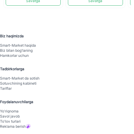
Savatga
Savatga
Biz haqimizda
Smart-Mаrket haqida
Biz bilan bog'laning
Hamkorlar uchun
Tadbirkorlarga
Smart-Mаrket da sotish
Sotuvchining kabineti
Tariflar
Foydalanuvchilarga
Yo'riqnoma
Savol javob
To'lov turlari
Reklama berish