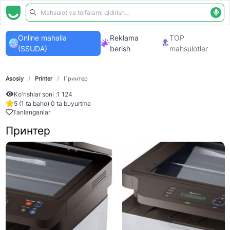
Online mahalla
Reklama
TOP
(SSUDA)
berish
mahsulotlar
Asosiy
/
Printer
/
Принтер
Ko'rishlar soni :
1 124
5 (1 ta baho) 0 ta buyurtma
Tanlanganlar
Принтер