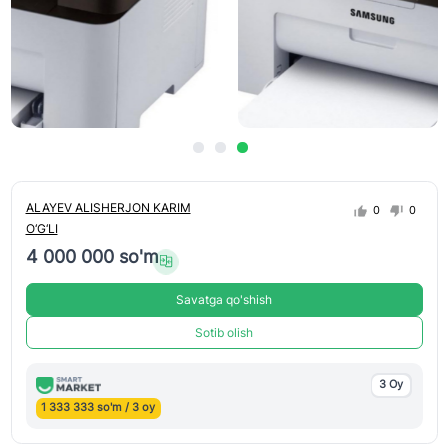
ALAYEV ALISHERJON KARIM
0
0
O‘G‘LI
4 000 000 so'm
Savatga qo'shish
Sotib olish
3 Oy
1 333 333 so'm / 3 oy