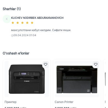
Sharhlar (1)
KLICHEV NODIRBEK ABDURAXMANOVICH
K
махсулотлани кабул килдим. Сифати яхши.
09.04.2024 01:04
O'xshash e'lonlar
Принтер
Canon Printer
П