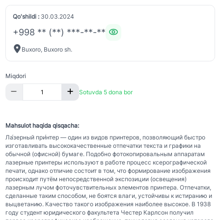
Qo'shildi :
30.03.2024
+998 ** (**) ***-**-**
Buxoro, Buxoro sh.
Miqdori
Sotuvda 5 dona bor
Mahsulot haqida qisqacha:
Ла́зерный при́нтер — один из видов принтеров, позволяющий быстро
изготавливать высококачественные отпечатки текста и графики на
обычной (офисной) бумаге. Подобно фотокопировальным аппаратам
лазерные принтеры используют в работе процесс ксерографической
печати, однако отличие состоит в том, что формирование изображения
происходит путём непосредственной экспозиции (освещения)
лазерным лучом фоточувствительных элементов принтера. Отпечатки,
сделанные таким способом, не боятся влаги, устойчивы к истиранию и
выцветанию. Качество такого изображения наиболее высокое. В 1938
году студент юридического факультета Честер Карлсон получил