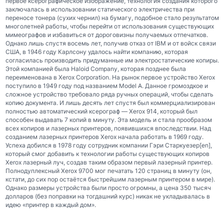
первое ксерографическое изображение, технология создания которого
заключалась в использовании статического электричества при
переносе тонера (сухих чернил) на бумагу, подобное стало результатом
многолетней работы, чтобы перейти от использования существующих
мимеографов и избавиться от дороговизны получаемых отпечатков.
Однако лишь спустя восемь лет, получив отказ от IBM и от войск связи
США, в 1946 году Карлсону удалось найти компанию, которая
согласилась производить придуманные им электростатические копиры.
Этой компанией была Haloid Company, которая позднее была
переименована в Xerox Corporation. На рынок первое устройство Хеrоx
поступило в 1949 году под названием Model A. Данное громоздкое и
сложное устройство требовало ряда ручных операций, чтобы сделать
копию документа. И лишь десять лет спустя был коммерциализирован
полностью автоматический ксерограф — Xerox 914, который был
способен выдавать 7 копий в минуту. Эта модель и стала прообразом
всех копиров и лазерных принтеров, появившихся впоследствии. Над
созданием лазерных принтеров Xerox начала работать в 1969 году.
Успеха добился в 1978 году сотрудник компании Гэри Старкуезер[en],
который смог добавить к технологии работы существующих копиров
Xerox лазерный луч, создав таким образом первый лазерный принтер.
Полнодуплексный Xerox 9700 мог печатать 120 страниц в минуту (он,
кстати, до сих пор остаётся быстрейшим лазерным принтером в мире).
Однако размеры устройства были просто огромны, а цена 350 тысяч
долларов (без поправки на тогдашний курс) никак не укладывалась в
идею «принтер в каждый дом».