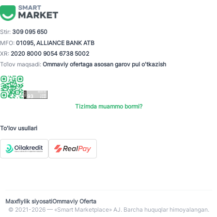
Stir:
309 095 650
MFO:
01095, ALLIANCE BANK ATB
XR:
2020 8000 9054 6738 5002
To‘lov maqsadi:
Ommaviy ofertaga asosan garov pul o'tkazish
Tizimda muammo bormi?
To'lov usullari
Maxfiylik siyosati
Ommaviy Oferta
© 2021-2026 — «Smart Marketplace» AJ. Barcha huquqlar himoyalangan.