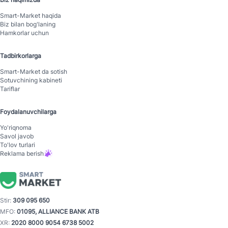
Smart-Mаrket haqida
Biz bilan bog'laning
Hamkorlar uchun
Tadbirkorlarga
Smart-Mаrket da sotish
Sotuvchining kabineti
Tariflar
Foydalanuvchilarga
Yo'riqnoma
Savol javob
To'lov turlari
Reklama berish
Stir:
309 095 650
MFO:
01095, ALLIANCE BANK ATB
XR:
2020 8000 9054 6738 5002