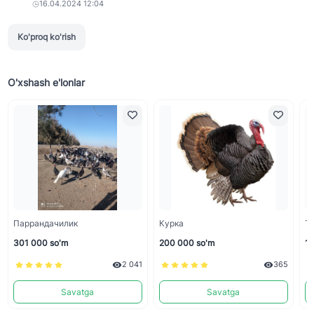
16.04.2024 12:04
Ko'proq ko'rish
O'xshash e'lonlar
Паррандачилик
Курка
Т
301 000 so'm
200 000 so'm
10
2 041
365
Savatga
Savatga