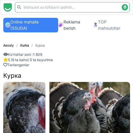
Online mahalla
Reklama
TOP
(SSUDA)
berish
mahsulotlar
Asosiy
/
Kurka
/
Курка
Ko'rishlar soni :
1 809
5 (6 ta baho) 0 ta buyurtma
Tanlanganlar
Курка