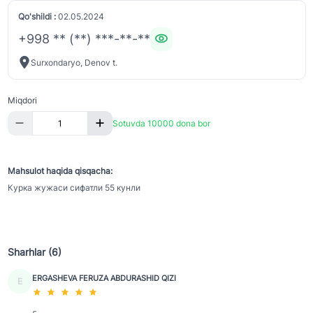
Qo'shildi :
02.05.2024
+998 ** (**) ***-**-**
Surxondaryo, Denov t.
Miqdori
Sotuvda 10000 dona bor
Mahsulot haqida qisqacha:
Курка жужаси сифатли 55 кунли
Sharhlar (6)
ERGASHEVA FERUZA ABDURASHID QIZI
E