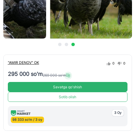
"AMIR DENOV" OK
0
0
295 000 so'm
269 000 so'm
Savatga qo'shish
Sotib olish
3 Oy
98 333 so'm / 3 oy