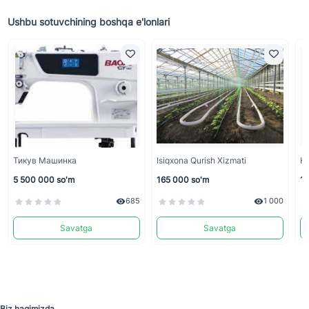
Ushbu sotuvchining boshqa e'lonlari
Тикув Машинка
Isiqxona Qurish Xizmati
К
5 500 000 so'm
165 000 so'm
16
685
1 000
Savatga
Savatga
Biz haqimizda