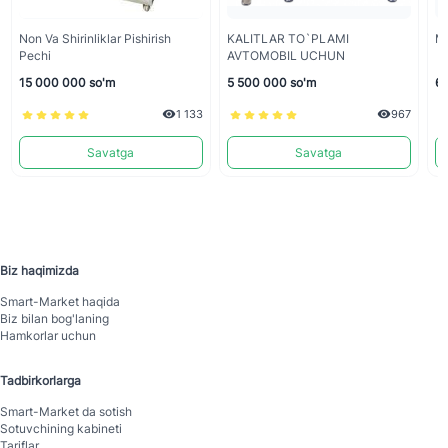
Non Va Shirinliklar Pishirish
KALITLAR TO`PLAMI
М
Pechi
AVTOMOBIL UCHUN
15 000 000 so'm
5 500 000 so'm
65
1 133
967
Savatga
Savatga
Biz haqimizda
Smart-Mаrket haqida
Biz bilan bog'laning
Hamkorlar uchun
Tadbirkorlarga
Smart-Mаrket da sotish
Sotuvchining kabineti
Tariflar