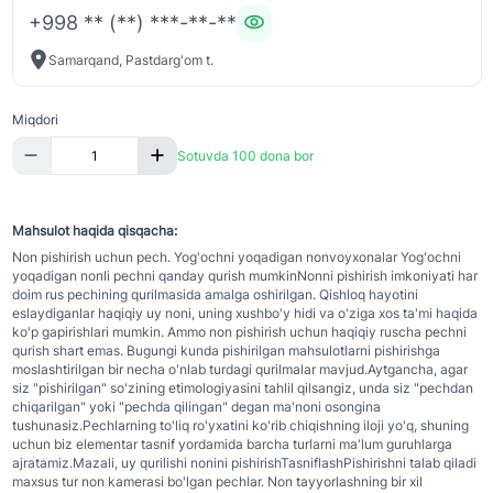
+998 ** (**) ***-**-**
Samarqand, Pastdarg'om t.
Miqdori
Sotuvda 100 dona bor
Mahsulot haqida qisqacha:
Non pishirish uchun pech. Yog'ochni yoqadigan nonvoyxonalar Yog'ochni
yoqadigan nonli pechni qanday qurish mumkinNonni pishirish imkoniyati har
doim rus pechining qurilmasida amalga oshirilgan. Qishloq hayotini
eslaydiganlar haqiqiy uy noni, uning xushbo'y hidi va o'ziga xos ta'mi haqida
ko'p gapirishlari mumkin. Ammo non pishirish uchun haqiqiy ruscha pechni
qurish shart emas. Bugungi kunda pishirilgan mahsulotlarni pishirishga
moslashtirilgan bir necha o'nlab turdagi qurilmalar mavjud.Aytgancha, agar
siz "pishirilgan" so'zining etimologiyasini tahlil qilsangiz, unda siz "pechdan
chiqarilgan" yoki "pechda qilingan" degan ma'noni osongina
tushunasiz.Pechlarning to'liq ro'yxatini ko'rib chiqishning iloji yo'q, shuning
uchun biz elementar tasnif yordamida barcha turlarni ma'lum guruhlarga
ajratamiz.Mazali, uy qurilishi nonini pishirishTasniflashPishirishni talab qiladi
maxsus tur non kamerasi bo'lgan pechlar. Non tayyorlashning bir xil