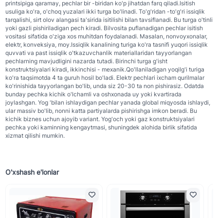
printsipiga qaramay, pechlar bir -biridan ko'p jihatdan farq qiladi.Isitish
usuliga ko'ra, o'choq yuzalari ikki turga bo'linadi. To'g'ridan -to'g'ri issiqlik
tarqalishi, sirt olov alangasi ta'sirida isitilishi bilan tavsiflanadi. Bu turga o'tinli
yoki gazli pishiriladigan pech kiradi. Bilvosita puflanadigan pechlar isitish
vositasi sifatida o'ziga xos muhitdan foydalanadi. Masalan, nonvoyxonalar,
elektr, konveksiya, moy.Issiqlik kanalining turiga ko'ra tasnifi yuqori issiqlik
quvvati va past issiqlik o'tkazuvchanlik materiallaridan tayyorlangan
pechlarning mavjudligini nazarda tutadi. Birinchi turga g'isht
konstruktsiyalari kiradi, ikkinchisi - mexanik.Qo'llaniladigan yoqilg'i turiga
ko'ra taqsimotda 4 ta guruh hosil bo'ladi. Elektr pechlari ixcham qurilmalar
ko'rinishida tayyorlangan bo'lib, unda siz 20-30 ta non pishirasiz. Odatda
bunday pechka kichik o'lchamli va oshxonada uy yoki kvartirada
joylashgan. Yog 'bilan ishlaydigan pechlar yanada global miqyosda ishlaydi,
ular massiv bo'lib, nonni katta partiyalarda pishirishga imkon beradi. Bu
kichik biznes uchun ajoyib variant. Yog'och yoki gaz konstruktsiyalari
pechka yoki kaminning kengaytmasi, shuningdek alohida birlik sifatida
xizmat qilishi mumkin.
O'xshash e'lonlar