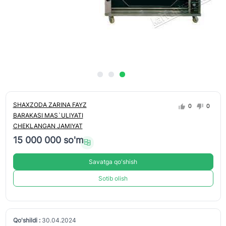
SHAXZODA ZARINA FAYZ
0
0
BARAKASI MAS`ULIYATI
CHEKLANGAN JAMIYAT
15 000 000 so'm
Savatga qo'shish
Sotib olish
Qo'shildi :
30.04.2024