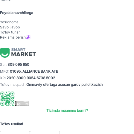
Foydalanuvchilarga
Yo'riqnoma
Savol javob
To'lov turlari
Reklama berish
Stir:
309 095 650
MFO:
01095, ALLIANCE BANK ATB
XR:
2020 8000 9054 6738 5002
To‘lov maqsadi:
Ommaviy ofertaga asosan garov pul o'tkazish
Tizimda muammo bormi?
To'lov usullari