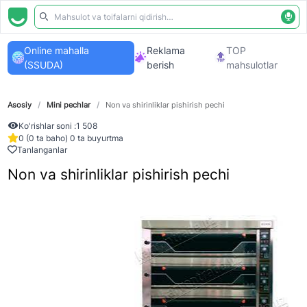
Online mahalla
Reklama
TOP
(SSUDA)
berish
mahsulotlar
Asosiy
/
Mini pechlar
/
Non va shirinliklar pishirish pechi
Ko'rishlar soni :
1 508
0 (0 ta baho) 0 ta buyurtma
Tanlanganlar
Non va shirinliklar pishirish pechi