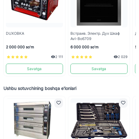
DUXOBKA
Встраив. Электр. Дух Шкаф
Д
Avl-Bo6709
2 000 000 so'm
6 000 000 so'm
5 
2 111
2 029
Savatga
Savatga
Ushbu sotuvchining boshqa e'lonlari