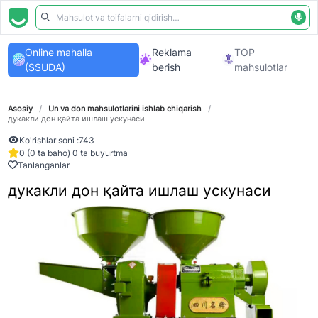
Online mahalla
Reklama
TOP
(SSUDA)
berish
mahsulotlar
Asosiy
/
Un va don mahsulotlarini ishlab chiqarish
/
дукакли дон қайта ишлаш ускунаси
Ko'rishlar soni :
743
0 (0 ta baho) 0 ta buyurtma
Tanlanganlar
дукакли дон қайта ишлаш ускунаси