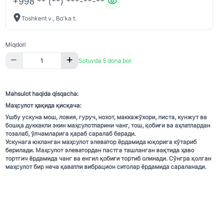
+998 ** (**) ***-**-**
Toshkent v., Bo'ka t.
Miqdori
Sotuvda 5 dona bor
Mahsulot haqida qisqacha:
Маҳсулот ҳақида қисқача:
Ушбу ускуна мош, ловия, гуруч, нохот, маккажўхори, писта, кунжут ва
бошқа дуккакли экин маҳсулотларини чанг, тош, қобиғи ва аҳлатлардан
тозалаб, ўлчамларига қараб саралаб беради.
Ускунага юкланган маҳсулот элеватор ёрдамида юқорига кўтариб
берилади. Маҳсулот элеватордан пастга ташланган вақтида ҳаво
тортгич ёрдамида чанг ва енгил қобиғи тортиб олинади. Сўнгра қолган
маҳсулот бир неча қаватли вибрацион ситолар ёрдамида сараланади.