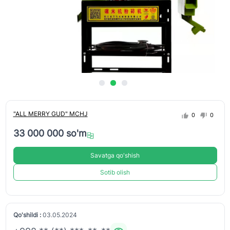
"ALL MERRY GUD" MCHJ
0
0
33 000 000 so'm
Savatga qo'shish
Sotib olish
Qo'shildi :
03.05.2024