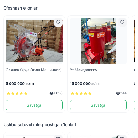
O'xshash e'lonlar
Сеялка (уруғ Экиш Машинаси)
Ўт Майдалагич
Са
5 000 000 so'm
15 000 000 so'm
85
1 698
244
Savatga
Savatga
Ushbu sotuvchining boshqa e'lonlari