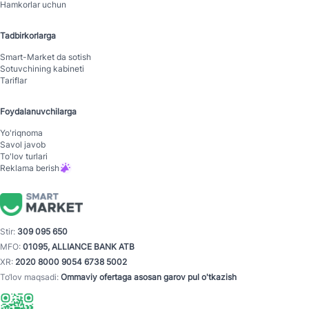
Hamkorlar uchun
Tadbirkorlarga
Smart-Mаrket da sotish
Sotuvchining kabineti
Tariflar
Foydalanuvchilarga
Yo'riqnoma
Savol javob
To'lov turlari
Reklama berish
Stir:
309 095 650
MFO:
01095, ALLIANCE BANK ATB
XR:
2020 8000 9054 6738 5002
To‘lov maqsadi:
Ommaviy ofertaga asosan garov pul o'tkazish