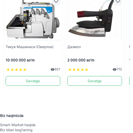
Тикув Машинаси (оверлок)
Дазмол
М
10 000 000 so'm
2 000 000 so'm
18
921
712
Savatga
Savatga
Biz haqimizda
Smart-Mаrket haqida
Biz bilan bog'laning