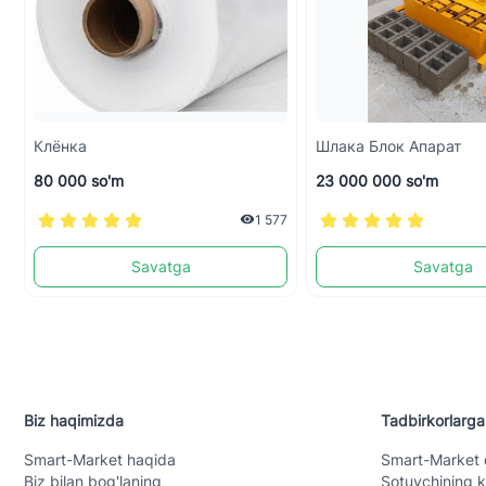
Клёнка
Шлака Блок Апарат
80 000 so'm
23 000 000 so'm
1 577
Savatga
Savatga
Biz haqimizda
Tadbirkorlarga
Smart-Mаrket haqida
Smart-Mаrket 
Biz bilan bog'laning
Sotuvchining k