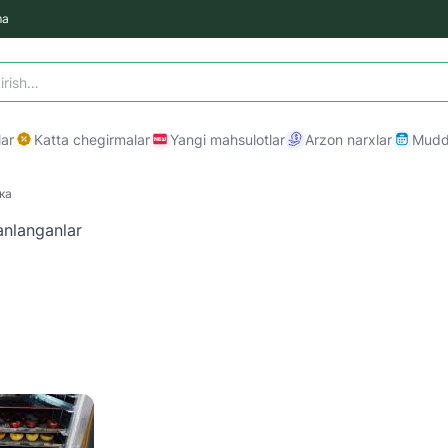
ma
ar
Katta chegirmalar
Yangi mahsulotlar
Arzon narxlar
Mudda
ка
anlanganlar