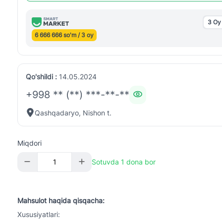
3 Oy
6 666 666 so'm / 3 oy
Qo'shildi :
14.05.2024
+998 ** (**) ***-**-**
Qashqadaryo, Nishon t.
Miqdori
Sotuvda 1 dona bor
Mahsulot haqida qisqacha:
Xususiyatlari:
