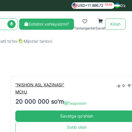
-55.49
USD=11 886.72
O'z
Sotishni xohlaysizmi?
Kirish
Tanlanganlar
Savat
tli to'lov
Mijozlar tanlovi
"NISHON ASL XAZINASI"
0
MCHJ
20 000 000 so'm
Taqqoslash
Savatga qo'shish
Sotib olish