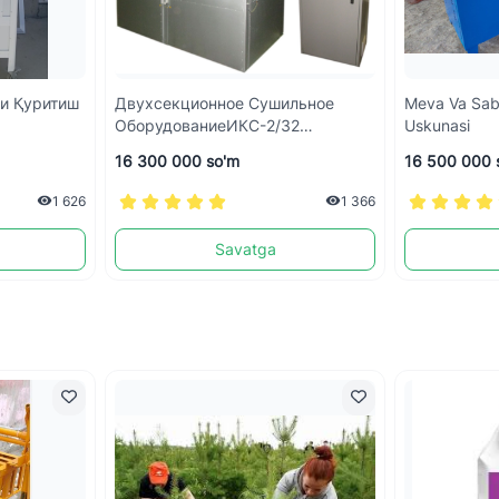
ни Қуритиш
Двухсекционное Сушильное
Meva Va Sabz
ОборудованиеИКС-2/32
Uskunasi
"Садовод-2"
16 300 000 so'm
16 500 000 
1 626
1 366
Savatga