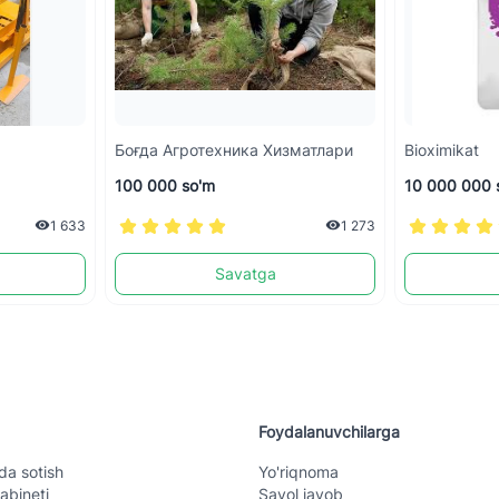
Боғда Агротехника Хизматлари
Bioximikat
100 000 so'm
10 000 000 
1 633
1 273
Savatga
Foydalanuvchilarga
da sotish
Yo'riqnoma
abineti
Savol javob