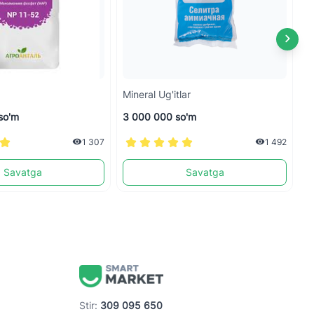
Mineral Ug'itlar
Gi
so'm
3 000 000 so'm
2
1 307
1 492
Savatga
Savatga
Stir:
309 095 650