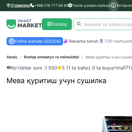
O'zbekiston
+998 (78) 777 84 84
Texnik yordam markazi
Yo'riqno
Katalog
Online mahalla (SSUDA)
Reklama berish
TOP mahsulotl
Asosiy
/
Boshqa xomashyo va mahsulotlar
/
Мева қуритиш учун сушил
Ko'rishlar soni :
1 550
5 (1 ta baho) 0 ta buyurtma
T
Мева қуритиш учун сушилка