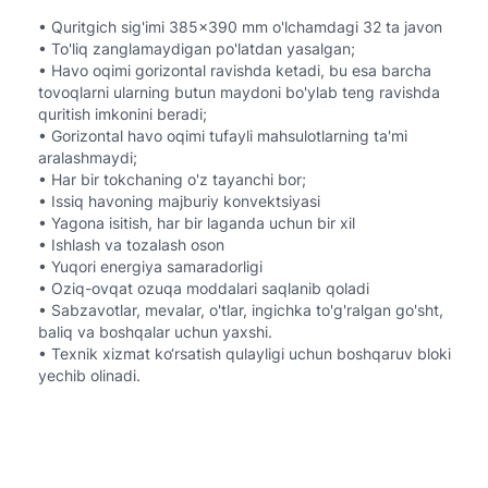
• Quritgich sig'imi 385x390 mm o'lchamdagi 32 ta javon

• To'liq zanglamaydigan po'latdan yasalgan;

• Havo oqimi gorizontal ravishda ketadi, bu esa barcha 
tovoqlarni ularning butun maydoni bo'ylab teng ravishda 
quritish imkonini beradi;

• Gorizontal havo oqimi tufayli mahsulotlarning ta'mi 
aralashmaydi;

• Har bir tokchaning o'z tayanchi bor;

• Issiq havoning majburiy konvektsiyasi

• Yagona isitish, har bir laganda uchun bir xil

• Ishlash va tozalash oson

• Yuqori energiya samaradorligi

• Oziq-ovqat ozuqa moddalari saqlanib qoladi

• Sabzavotlar, mevalar, o'tlar, ingichka to'g'ralgan go'sht, 
baliq va boshqalar uchun yaxshi.

• Texnik xizmat ko‘rsatish qulayligi uchun boshqaruv bloki 
yechib olinadi.