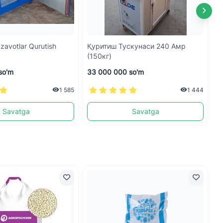
avotlar Qurutish
Қуритиш Тускунаси 240 Амр
Қ
(150кг)
so'm
33 000 000 so'm
3
1 585
1 444
Savatga
Savatga