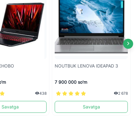
ЕНОВО
NOUTBUK LENOVA IDEAPAD 3
N
o'm
7 900 000 so'm
7
438
2 678
Savatga
Savatga