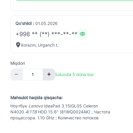
Qo'shildi :
01.05.2026
+998 ** (**) ***-**-**
Xorazm, Urganch t.
Miqdori
Sotuvda 5 dona bor
Mahsulot haqida qisqacha:
Ноутбук
Lenovo
IdeaPad 3 15IGL05 Celeron
N4020
4
/
1TB
HDD 15.6" (81WQ0024AK) ; Частота
процессора. 1.10 GHz ; Количество потоков