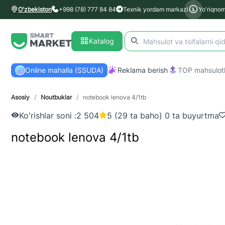
O'zbekiston
+998 (78) 777 84 84
Texnik yordam markazi
Yo'riqno
Katalog
Online mahalla (SSUDA)
Reklama berish
TOP mahsulotl
Asosiy
/
Noutbuklar
/
notebook lenova 4/1tb
Ko'rishlar soni :
2 504
5 (29 ta baho) 0 ta buyurtma
notebook lenova 4/1tb