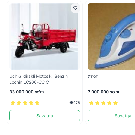
Uch Gildirakli Motosikil Benzin
Утюг
Lochin LC200-CC C1
33 000 000 so'm
2 000 000 so'm
278
Savatga
Savatga