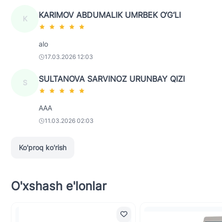
KARIMOV ABDUMALIK UMRBEK O‘G‘LI
K
alo
17.03.2026 12:03
SULTANOVA SARVINOZ URUNBAY QIZI
S
AAA
11.03.2026 02:03
Ko'proq ko'rish
O'xshash e'lonlar