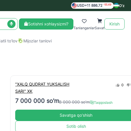
-55.49
USD=11 886.72
O'z
Sotishni xohlaysizmi?
Kirish
Tanlanganlar
Savat
tli to'lov
Mijozlar tanlovi
"XALQ QUDRAT YUKSALISH
0
SARI" XK
7 000 000 so'm
8 000 000 so'm
Taqqoslash
Savatga qo'shish
Sotib olish