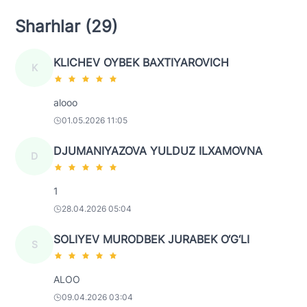
Sharhlar (29)
KLICHEV OYBEK BAXTIYAROVICH
K
alooo
01.05.2026 11:05
DJUMANIYAZOVA YULDUZ ILXAMOVNA
D
1
28.04.2026 05:04
SOLIYEV MURODBEK JURABEK O‘G‘LI
S
ALOO
09.04.2026 03:04