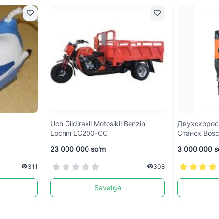
Uch Gildirakli Motosikil Benzin
Двухскорос
Lochin LC200-CC
Станок Bos
23 000 000 so'm
3 000 000 s
311
308
Savatga