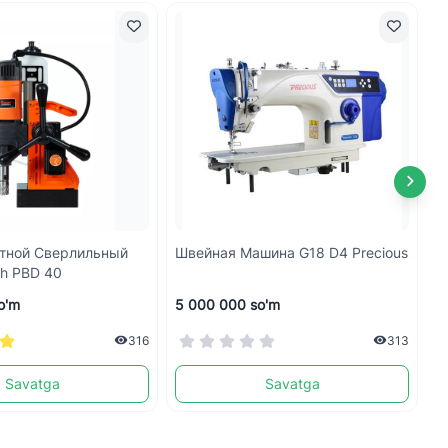
тной Сверлильный
Швейная Машина G18 D4 Precious
Ф
ch PBD 40
2
o'm
5 000 000 so'm
1
316
313
Savatga
Savatga