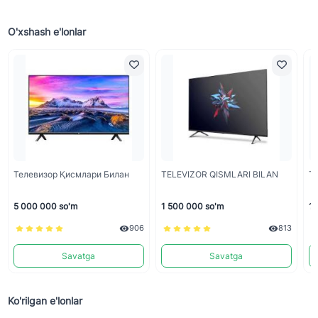
O'xshash e'lonlar
Телевизор Қисмлари Билан
TELEVIZOR QISMLARI BILAN
ТВ
5 000 000 so'm
1 500 000 so'm
16
906
813
Savatga
Savatga
Ko'rilgan e'lonlar