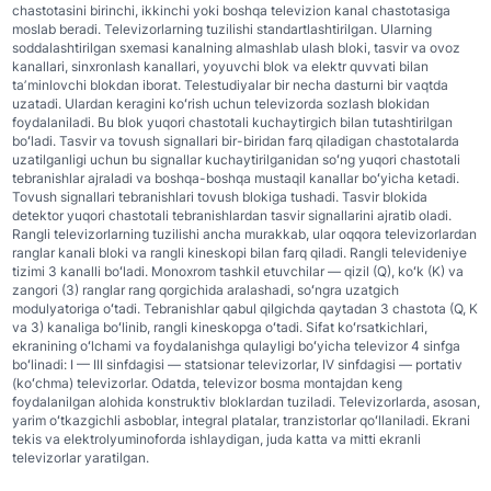
chastotasini birinchi, ikkinchi yoki boshqa televizion kanal chastotasiga
moslab beradi. Televizorlarning tuzilishi standartlashtirilgan. Ularning
soddalashtirilgan sxemasi kanalning almashlab ulash bloki, tasvir va ovoz
kanallari, sinxronlash kanallari, yoyuvchi blok va elektr quvvati bilan
taʼminlovchi blokdan iborat. Telestudiyalar bir necha dasturni bir vaqtda
uzatadi. Ulardan keragini koʻrish uchun televizorda sozlash blokidan
foydalaniladi. Bu blok yuqori chastotali kuchaytirgich bilan tutashtirilgan
boʻladi. Tasvir va tovush signallari bir-biridan farq qiladigan chastotalarda
uzatilganligi uchun bu signallar kuchaytirilganidan soʻng yuqori chastotali
tebranishlar ajraladi va boshqa-boshqa mustaqil kanallar boʻyicha ketadi.
Tovush signallari tebranishlari tovush blokiga tushadi. Tasvir blokida
detektor yuqori chastotali tebranishlardan tasvir signallarini ajratib oladi.
Rangli televizorlarning tuzilishi ancha murakkab, ular oqqora televizorlardan
ranglar kanali bloki va rangli kineskopi bilan farq qiladi. Rangli televideniye
tizimi 3 kanalli boʻladi. Monoxrom tashkil etuvchilar — qizil (Q), koʻk (K) va
zangori (3) ranglar rang qorgichida aralashadi, soʻngra uzatgich
modulyatoriga oʻtadi. Tebranishlar qabul qilgichda qaytadan 3 chastota (Q, K
va 3) kanaliga boʻlinib, rangli kineskopga oʻtadi. Sifat koʻrsatkichlari,
ekranining oʻlchami va foydalanishga qulayligi boʻyicha televizor 4 sinfga
boʻlinadi: I — III sinfdagisi — statsionar televizorlar, IV sinfdagisi — portativ
(koʻchma) televizorlar. Odatda, televizor bosma montajdan keng
foydalanilgan alohida konstruktiv bloklardan tuziladi. Televizorlarda, asosan,
yarim oʻtkazgichli asboblar, integral platalar, tranzistorlar qoʻllaniladi. Ekrani
tekis va elektrolyuminoforda ishlaydigan, juda katta va mitti ekranli
televizorlar yaratilgan.