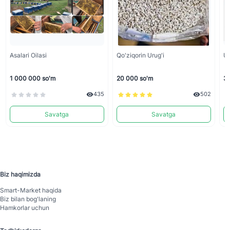
Asalari Oilasi
Qo'ziqorin Urug'i
Uc
1 000 000 so'm
20 000 so'm
31
435
502
Savatga
Savatga
Biz haqimizda
Smart-Mаrket haqida
Biz bilan bog'laning
Hamkorlar uchun