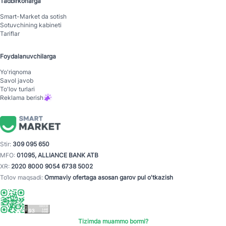
Tadbirkorlarga
Smart-Mаrket da sotish
Sotuvchining kabineti
Tariflar
Foydalanuvchilarga
Yo'riqnoma
Savol javob
To'lov turlari
Reklama berish
Stir:
309 095 650
MFO:
01095, ALLIANCE BANK ATB
XR:
2020 8000 9054 6738 5002
To‘lov maqsadi:
Ommaviy ofertaga asosan garov pul o'tkazish
Tizimda muammo bormi?