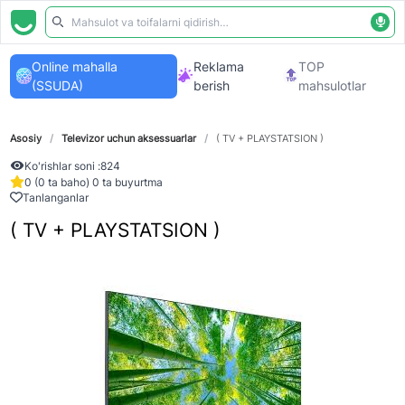
Online mahalla
Reklama
TOP
(SSUDA)
berish
mahsulotlar
Asosiy
/
Televizor uchun aksessuarlar
/
( TV + PLAYSTATSION )
Ko'rishlar soni :
824
0 (0 ta baho) 0 ta buyurtma
Tanlanganlar
( TV + PLAYSTATSION )