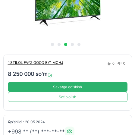
"ISTILOL FAYZ GOOD BY" MCHJ
0
0
8 250 000 so'm
Savatga qo'shish
Sotib olish
Qo'shildi :
20.05.2024
+998 ** (**) ***-**-**