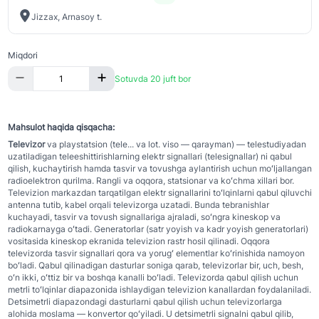
Jizzax, Arnasoy t.
Miqdori
Sotuvda 20 juft bor
Mahsulot haqida qisqacha:
Televizor
va playstatsion (tele... va lot. viso — qarayman) — telestudiyadan
uzatiladigan teleeshittirishlarning elektr signallari (telesignallar) ni qabul
qilish, kuchaytirish hamda tasvir va tovushga aylantirish uchun moʻljallangan
radioelektron qurilma. Rangli va oqqora, statsionar va koʻchma xillari bor.
Televizion markazdan tarqatilgan elektr signallarini toʻlqinlarni qabul qiluvchi
antenna tutib, kabel orqali televizorga uzatadi. Bunda tebranishlar
kuchayadi, tasvir va tovush signallariga ajraladi, soʻngra kineskop va
radiokarnayga oʻtadi. Generatorlar (satr yoyish va kadr yoyish generatorlari)
vositasida kineskop ekranida televizion rastr hosil qilinadi. Oqqora
televizorda tasvir signallari qora va yorugʻ elementlar koʻrinishida namoyon
boʻladi. Qabul qilinadigan dasturlar soniga qarab, televizorlar bir, uch, besh,
oʻn ikki, oʻttiz bir va boshqa kanalli boʻladi. Televizorda qabul qilish uchun
metrli toʻlqinlar diapazonida ishlaydigan televizion kanallardan foydalaniladi.
Detsimetrli diapazondagi dasturlarni qabul qilish uchun televizorlarga
alohida moslama — konvertor qoʻyiladi. U detsimetrli signalni qabul qilib,