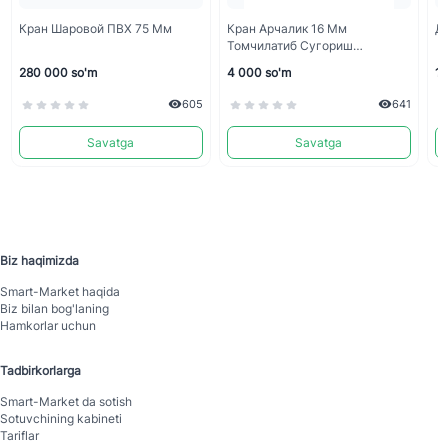
Кран Шаровой ПВХ 75 Мм
Кран Арчалик 16 Мм
Ди
Томчилатиб Сугориш
Трубкасига
280 000 so'm
4 000 so'm
1 
605
641
Savatga
Savatga
Biz haqimizda
Smart-Mаrket haqida
Biz bilan bog'laning
Hamkorlar uchun
Tadbirkorlarga
Smart-Mаrket da sotish
Sotuvchining kabineti
Tariflar