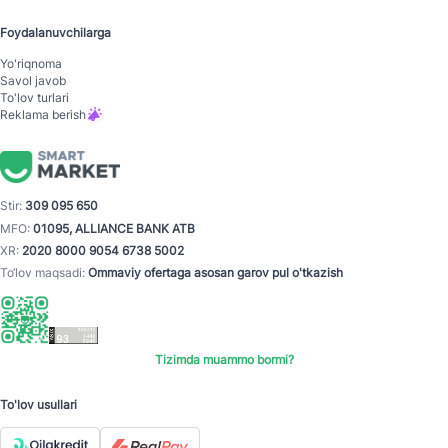
Foydalanuvchilarga
Yo'riqnoma
Savol javob
To'lov turlari
Reklama berish
Stir:
309 095 650
MFO:
01095, ALLIANCE BANK ATB
XR:
2020 8000 9054 6738 5002
To‘lov maqsadi:
Ommaviy ofertaga asosan garov pul o'tkazish
Tizimda muammo bormi?
To'lov usullari