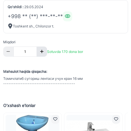
Qo'shildi :
29.05.2024
+998 ** (**) ***-**-**
Toshkent sh., Chilonzor t.
Miqdori
Sotuvda 170 dona bor
Mahsulot haqida qisqacha:
Томичлатиб сугориш лентаси учун кран 16 мм
-----------------------------------------
O'xshash e'lonlar