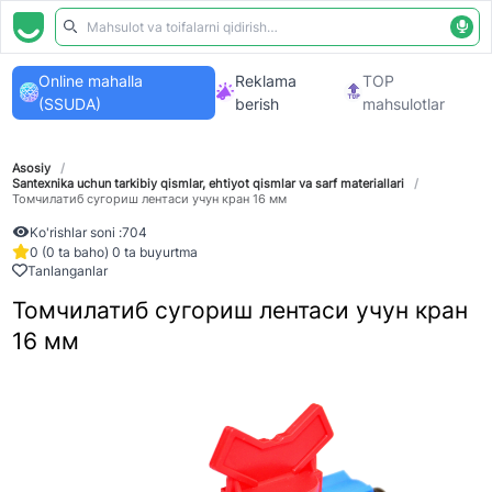
Online mahalla
Reklama
TOP
(SSUDA)
berish
mahsulotlar
Asosiy
/
Santexnika uchun tarkibiy qismlar, ehtiyot qismlar va sarf materiallari
/
Томчилатиб сугориш лентаси учун кран 16 мм
Ko'rishlar soni :
704
0 (0 ta baho) 0 ta buyurtma
Tanlanganlar
Томчилатиб сугориш лентаси учун кран
16 мм