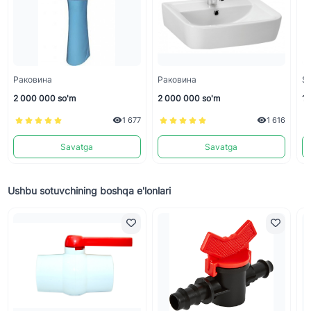
Раковина
Раковина
Sa
2 000 000 so'm
2 000 000 so'm
13
1 677
1 616
Savatga
Savatga
Ushbu sotuvchining boshqa e'lonlari