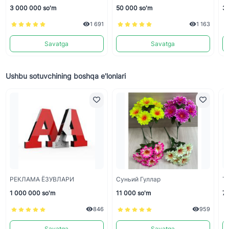
3 000 000 so'm
50 000 so'm
33
1 691
1 163
Savatga
Savatga
Ushbu sotuvchining boshqa e'lonlari
РЕКЛАМА ЁЗУВЛАРИ
Суньий Гуллар
Ти
1 000 000 so'm
11 000 so'm
7 
846
959
Savatga
Savatga