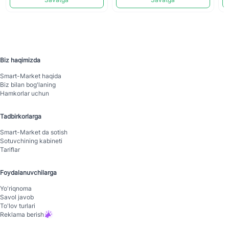
Biz haqimizda
Smart-Mаrket haqida
Biz bilan bog'laning
Hamkorlar uchun
Tadbirkorlarga
Smart-Mаrket da sotish
Sotuvchining kabineti
Tariflar
Foydalanuvchilarga
Yo'riqnoma
Savol javob
To'lov turlari
Reklama berish