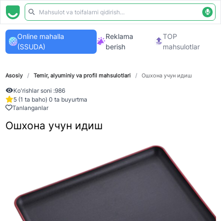
Online mahalla
Reklama
TOP
(SSUDA)
berish
mahsulotlar
Asosiy
/
Temir, alyuminiy va profil mahsulotlari
/
Ошхона учун идиш
Ko'rishlar soni :
986
5 (1 ta baho) 0 ta buyurtma
Tanlanganlar
Ошхона учун идиш