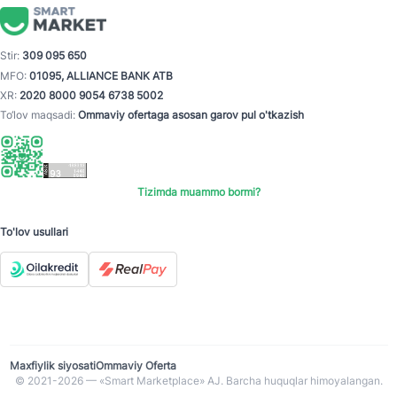
Stir:
309 095 650
MFO:
01095, ALLIANCE BANK ATB
XR:
2020 8000 9054 6738 5002
To‘lov maqsadi:
Ommaviy ofertaga asosan garov pul o'tkazish
Tizimda muammo bormi?
To'lov usullari
Maxfiylik siyosati
Ommaviy Oferta
© 2021-2026 — «Smart Marketplace» AJ. Barcha huquqlar himoyalangan.