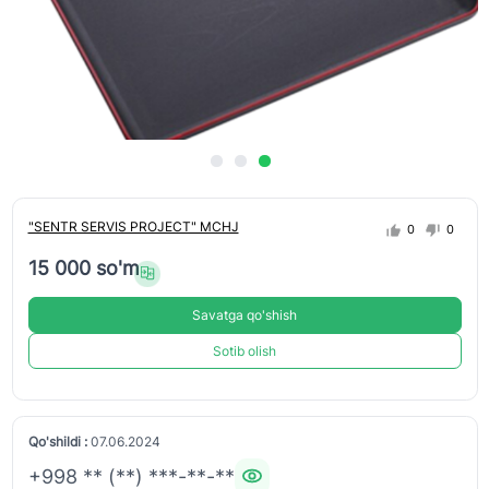
"SENTR SERVIS PROJECT" MCHJ
0
0
15 000 so'm
Savatga qo'shish
Sotib olish
Qo'shildi :
07.06.2024
+998 ** (**) ***-**-**