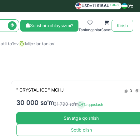
+28.92
USD=11 915.64
O'z
Sotishni xohlaysizmi?
Kirish
Tanlanganlar
Savat
tli to'lov
Mijozlar tanlovi
" CRYSTAL ICE " MCHJ
0
30 000 so'm
31 790 so'm
Taqqoslash
Savatga qo'shish
Sotib olish