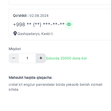
Qo'shildi :
02.08.2024
+998 ** (**) ***-**-**
Qashqadaryo, Kasbi t.
Miqdori
Sotuvda 20000 dona bor
Mahsulot haqida qisqacha:
crstal ict engzur parrandalar bizda yekazib berish xizmati
ichida