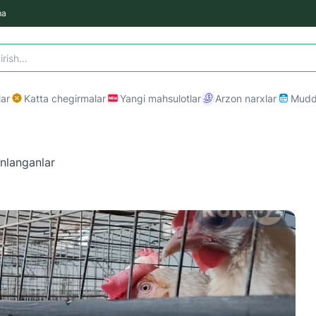
ma
ar
Katta chegirmalar
Yangi mahsulotlar
Arzon narxlar
Mudda
nlanganlar