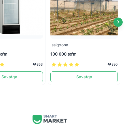
Issiqxona
S
so'm
100 000 so'm
3
853
890
Savatga
Savatga