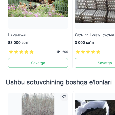
Парранда
Уруғлик Товуқ Тухуми
88 000 so'm
3 000 so'm
1 609
Savatga
Savatga
Ushbu sotuvchining boshqa e'lonlari