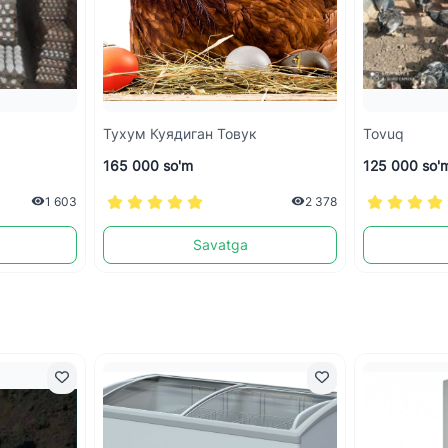
Тухум Куядиган Товук
Tovuq
165 000 so'm
125 000 so'
1 603
2 378
Savatga