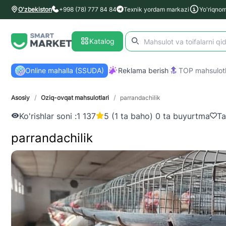
O'zbekiston
+998 (78) 777 84 84
Texnik yordam markazi
Yo'riqno
Katalog
Online mahalla (SSUDA)
Reklama berish
TOP mahsulotl
Asosiy
/
Oziq-ovqat mahsulotlari
/
parrandachilik
Ko'rishlar soni :
1 137
5 (1 ta baho) 0 ta buyurtma
Ta
parrandachilik