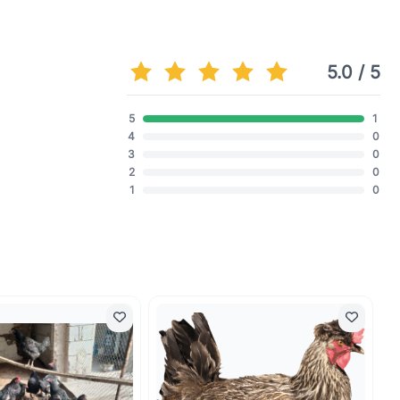
5.0 / 5
5
1
4
0
3
0
2
0
1
0