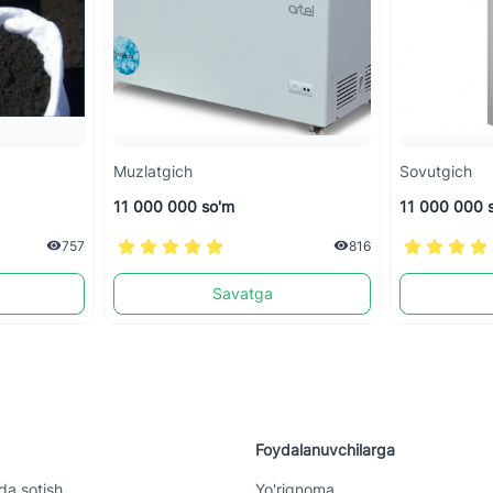
Muzlatgich
Sovutgich
11 000 000 so'm
11 000 000 
757
816
Savatga
Foydalanuvchilarga
da sotish
Yo'riqnoma