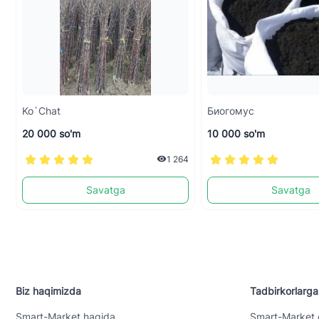
Ko`chat
Биогомус
20 000 so'm
10 000 so'm
1 264
Savatga
Savatga
Biz haqimizda
Tadbirkorlarga
Smart-Mаrket haqida
Smart-Mаrket 