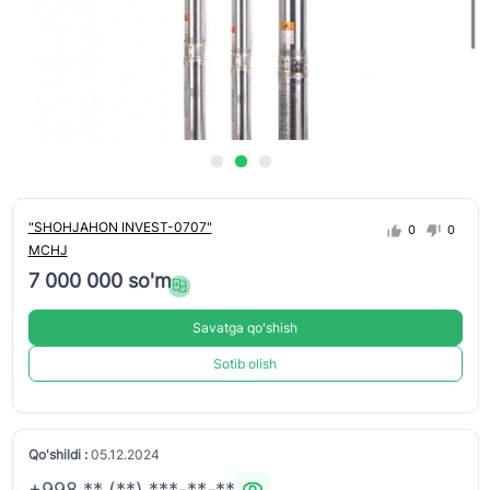
"SHOHJAHON INVEST-0707"
0
0
MCHJ
7 000 000 so'm
Savatga qo'shish
Sotib olish
Qo'shildi :
05.12.2024
+998 ** (**) ***-**-**