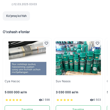
12.03.2025 03:03
Ko'proq ko'rish
O'xshash e'lonlar
Сув Насос
Suv Nasos
С
5 000 000 so'm
3 030 000 so'm
5 
2 598
6 503
Savatga
Savatga