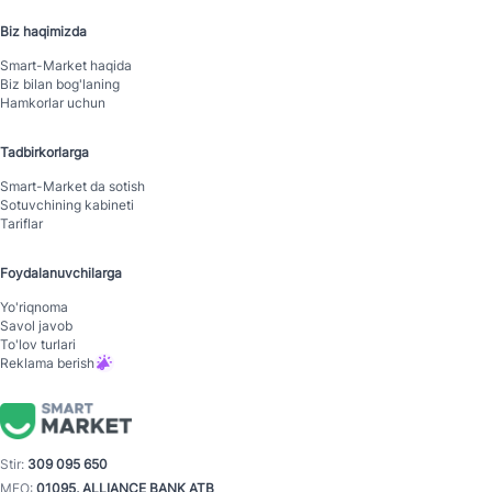
Biz haqimizda
Smart-Mаrket haqida
Biz bilan bog'laning
Hamkorlar uchun
Tadbirkorlarga
Smart-Mаrket da sotish
Sotuvchining kabineti
Tariflar
Foydalanuvchilarga
Yo'riqnoma
Savol javob
To'lov turlari
Reklama berish
Stir:
309 095 650
MFO:
01095, ALLIANCE BANK ATB