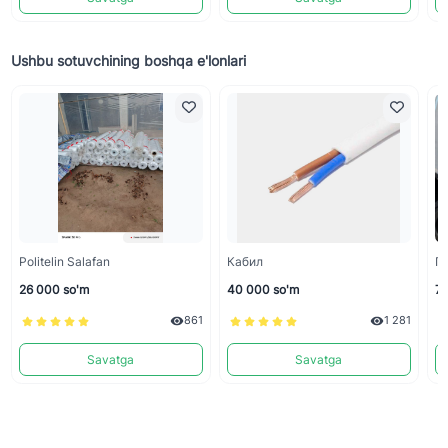
Ushbu sotuvchining boshqa e'lonlari
Politelin Salafan
Кабил
П
26 000 so'm
40 000 so'm
70
861
1 281
Savatga
Savatga