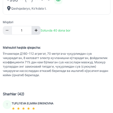
Qashqadaryo, Ko'kdala t.
Miqdori
Sotuvda 40 dona bor
Mahsulot haqida qisqacha:
Ўлчамлари Д160-112 агрегат, 70 метргача чуқурликдан сув
чиқарадиган, 8 киловатт электр кучланишни кўтарадиган, фойдалилик
коэффициенти 71% дан кам бўлмаган сув насослари мавжуд. Мазкур
турлардан энг замонавий типдаги, чуқурликдан сув (суюқлик)
чиқарувчи насослардан етказиб берилади ва ишлатиб кўрсатилгандан
кейин ўрнатиб берилади.
Sharhlar (42)
TUFLIYEVA ELMIRA ERKINOVNA
T