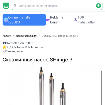
Online mahalla
Reklama
TOP
(SSUDA)
berish
mahsulotlar
Asosiy
/
Nasos uskunalari
/
Скважинньи насос SHimge 3
Ko'rishlar soni :
1 852
5 (42 ta baho) 0 ta buyurtma
Tanlanganlar
Скважинньи насос SHimge 3