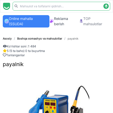
Online mahalla
Reklama
TOP
(SSUDA)
berish
mahsulotlar
Asosiy
/
Boshqa xomashyo va mahsulotlar
/
payalnik
Ko'rishlar soni :
1 484
5 (5 ta baho) 0 ta buyurtma
Tanlanganlar
payalnik