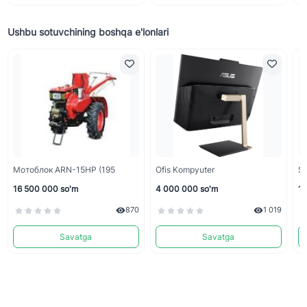
Ushbu sotuvchining boshqa e'lonlari
Мотоблок ARN-15HP (195
Ofis Kompyuter
Sa
16 500 000 so'm
4 000 000 so'm
13
870
1 019
Savatga
Savatga