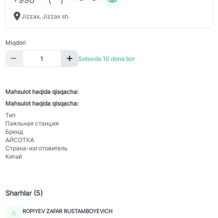
Jizzax, Jizzax sh.
Miqdori
Sotuvda 10 dona bor
Mahsulot haqida qisqacha:
Mahsulot haqida qisqacha:
Тип
Паяльная станция
Бренд
АЙСОТКА
Страна-изготовитель
Китай
Sharhlar (5)
ROPIYEV ZAFAR RUSTAMBOYEVICH
R