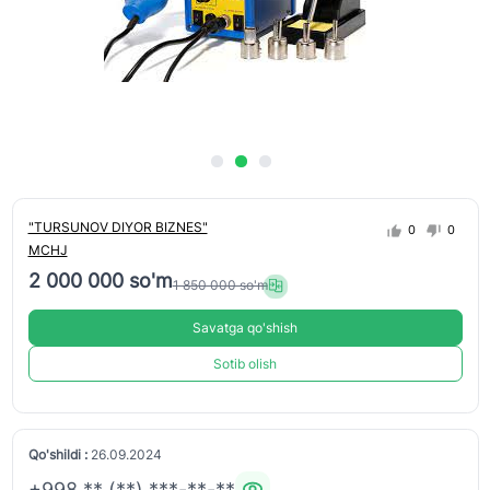
"TURSUNOV DIYOR BIZNES"
0
0
MCHJ
2 000 000 so'm
1 850 000 so'm
Savatga qo'shish
Sotib olish
Qo'shildi :
26.09.2024
+998 ** (**) ***-**-**