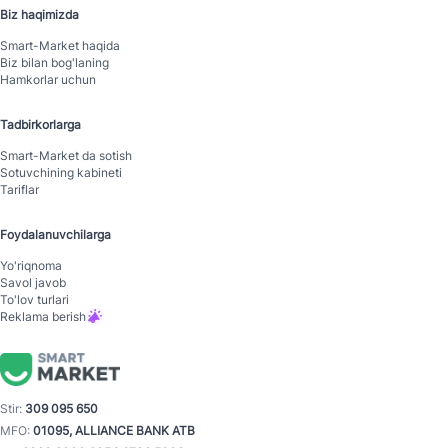
Biz haqimizda
Smart-Mаrket haqida
Biz bilan bog'laning
Hamkorlar uchun
Tadbirkorlarga
Smart-Mаrket da sotish
Sotuvchining kabineti
Tariflar
Foydalanuvchilarga
Yo'riqnoma
Savol javob
To'lov turlari
Reklama berish
Stir:
309 095 650
MFO:
01095, ALLIANCE BANK ATB