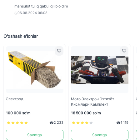
mahsulot tuliq qabul qilib oldim
06.08.2024 06:08
O'xshash e'lonlar
Электрод
Мото Электрон Эхтиҳёт
Э
Кисмлари Камплект
100 000 so'm
16 500 000 so'm
30
2 233
1 119
Savatga
Savatga