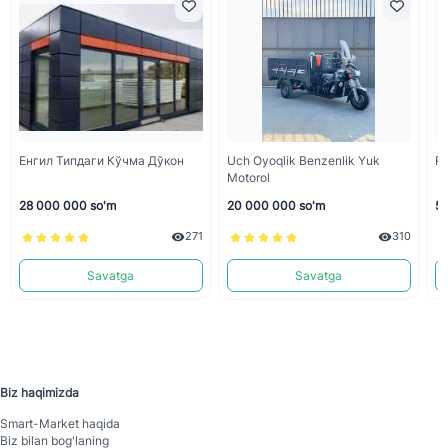
Енгил Типдаги Кўчма Дўкон
Uch Oyoqlik Benzenlik Yuk
Po
Motorol
28 000 000 so'm
20 000 000 so'm
50
271
310
Savatga
Savatga
Biz haqimizda
Smart-Mаrket haqida
Biz bilan bog'laning