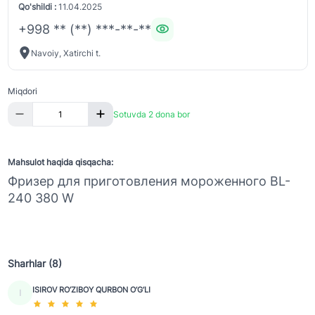
Qo'shildi :
11.04.2025
+998 ** (**) ***-**-**
Navoiy, Xatirchi t.
Miqdori
Sotuvda 2 dona bor
Mahsulot haqida qisqacha:
Фризер для приготовления мороженного BL-
240 380 W
Sharhlar (8)
ISIROV RO‘ZIBOY QURBON O‘G‘LI
I