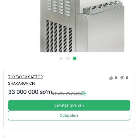
TUXTAYEV SATTOR
0
0
SHAKAROVICH
33 000 000 so'm
31 000 000 so'm
Savatga qo'shish
Sotib olish