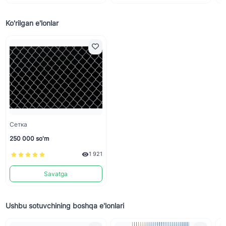
Ko'rilgan e'lonlar
Сетка
250 000 so'm
1 921
Savatga
Ushbu sotuvchining boshqa e'lonlari