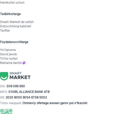
Hamkorlar uchun
Tadbirkorlarga
Smart-Mаrket da sotish
Sotuvchining kabineti
Tariflar
Foydalanuvchilarga
Yo'riqnoma
Savol javob
To'lov turlari
Reklama berish
Stir:
309 095 650
MFO:
01095, ALLIANCE BANK ATB
XR:
2020 8000 9054 6738 5002
To‘lov maqsadi:
Ommaviy ofertaga asosan garov pul o'tkazish