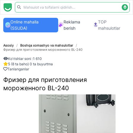
Online mahalla
Reklama
TOP
(SSUDA)
berish
mahsulotlar
Asosiy
/
Boshqa xomashyo va mahsulotlar
/
Фризер для приготовления мороженного BL-240
Ko'rishlar soni :
1 610
5 (8 ta baho) 0 ta buyurtma
Tanlanganlar
Фризер для приготовления
мороженного BL-240