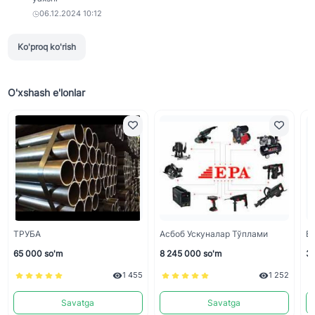
06.12.2024 10:12
Ko'proq ko'rish
O'xshash e'lonlar
ТРУБА
Асбоб Ускуналар Тўплами
Б
65 000 so'm
8 245 000 so'm
3 
1 455
1 252
Savatga
Savatga