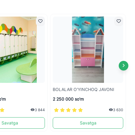
BOLALAR O'YINCHOQ JAVONI
О
o'm
2 250 000 so'm
6
3 844
3 630
Savatga
Savatga