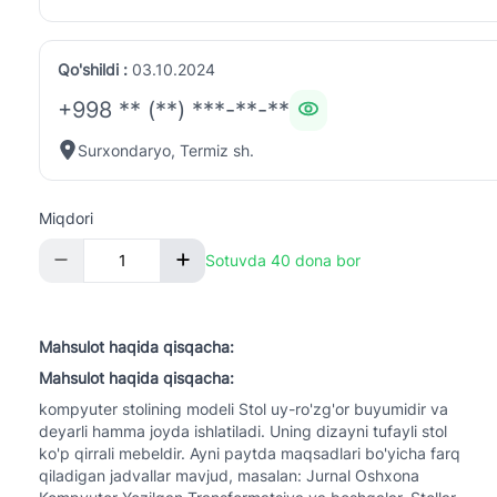
Qo'shildi :
03.10.2024
+998 ** (**) ***-**-**
Surxondaryo, Termiz sh.
Miqdori
Sotuvda 40 dona bor
Mahsulot haqida qisqacha:
Mahsulot haqida qisqacha:
kompyuter stolining modeli Stol uy-ro'zg'or buyumidir va
deyarli hamma joyda ishlatiladi. Uning dizayni tufayli stol
ko'p qirrali mebeldir. Ayni paytda maqsadlari bo'yicha farq
qiladigan jadvallar mavjud, masalan: Jurnal Oshxona