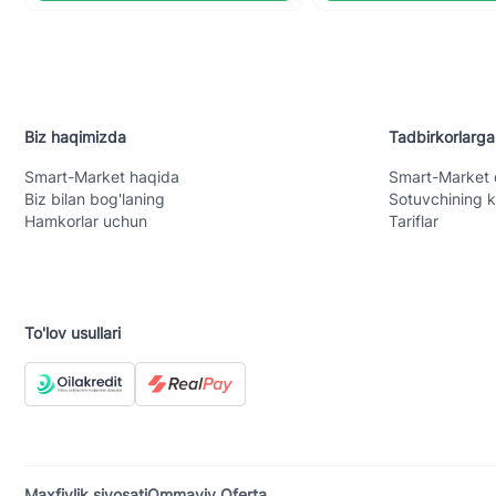
Biz haqimizda
Tadbirkorlarga
Smart-Mаrket haqida
Smart-Mаrket 
Biz bilan bog'laning
Sotuvchining k
Hamkorlar uchun
Tariflar
To'lov usullari
Maxfiylik siyosati
Ommaviy Oferta