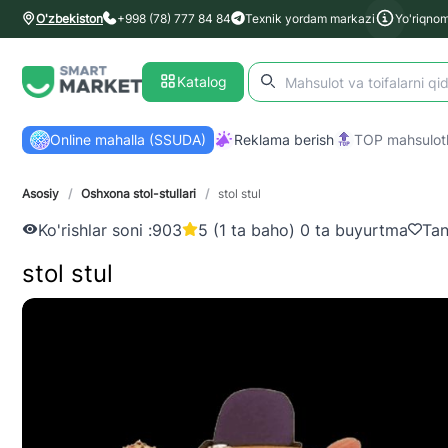
O'zbekiston
+998 (78) 777 84 84
Texnik yordam markazi
Yo'riqno
Katalog
Online mahalla (SSUDA)
Reklama berish
TOP mahsulotl
Asosiy
/
Oshxona stol-stullari
/
stol stul
Ko'rishlar soni :
903
5 (1 ta baho) 0 ta buyurtma
Tan
stol stul