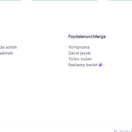
Foydalanuvchilarga
da sotish
Yo'riqnoma
abineti
Savol javob
To'lov turlari
Reklama berish
© 2021-2