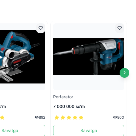
Perfarator
B
o'm
7 000 000 so'm
6
892
900
Savatga
Savatga