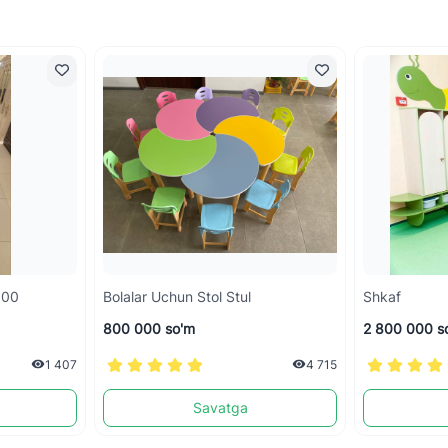
10Х4,00
Bolalar Uchun Stol Stul
Shkaf
800 000 so'm
2 800 000 s
1 407
4 715
Savatga