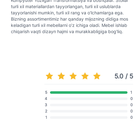
Kompyuter Yozilgan Transformatsiya va boshqalar. Stollar
turli xil materiallardan tayyorlangan, turli xil uslublarda
tayyorlanishi mumkin, turli xil rang va o'lchamlarga ega.
Bizning assortimentimiz har qanday mijozning didiga mos
keladigan turli xil mebellarni o'z ichiga oladi. Mebel ishlab
chiqarish vaqti dizayn hajmi va murakkabligiga bog'liq.
5.0 / 5
5
1
4
0
3
0
2
0
1
0