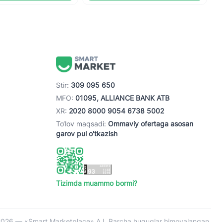
Stir:
309 095 650
MFO:
01095, ALLIANCE BANK ATB
XR:
2020 8000 9054 6738 5002
To‘lov maqsadi:
Ommaviy ofertaga asosan
garov pul o'tkazish
Tizimda muammo bormi?
026 — «Smart Marketplace» AJ. Barcha huquqlar himoyalangan.