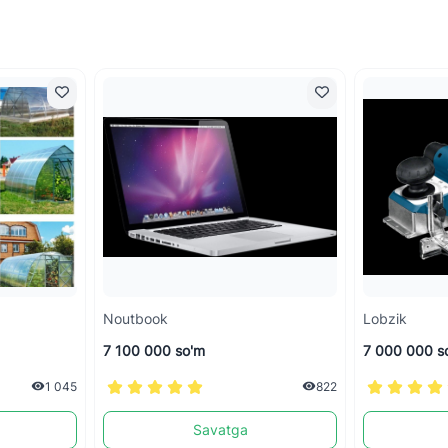
Noutbook
Lobzik
7 100 000 so'm
7 000 000 s
1 045
822
Savatga