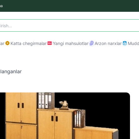
ma
ar
Katta chegirmalar
Yangi mahsulotlar
Arzon narxlar
Mudda
langanlar