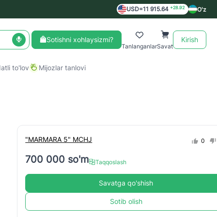
+28.92
USD=11 915.64
O'z
Sotishni xohlaysizmi?
Kirish
Tanlanganlar
Savat
tli to'lov
Mijozlar tanlovi
"MARMARA 5" MCHJ
0
700 000 so'm
Taqqoslash
Savatga qo'shish
Sotib olish